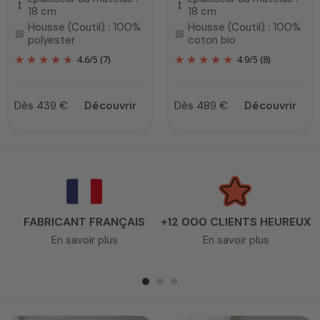
height
height
18 cm
18 cm
Housse (Coutil) : 100%
Housse (Coutil) : 100%
texture
texture
polyester
coton bio
4.6
/
5
(7)
4.9
/
5
(8)
Dès 439 €
Découvrir
Dès 489 €
Découvrir
Prix
Prix
FABRICANT FRANÇAIS
+12 000 CLIENTS HEUREUX
En savoir plus
En savoir plus