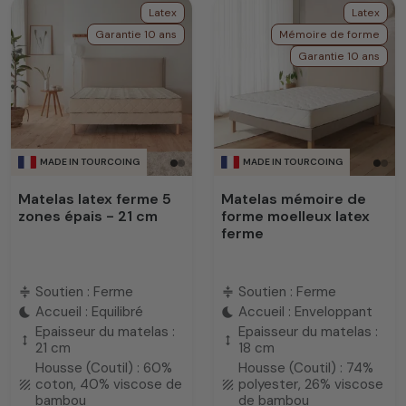
Latex
Latex
Garantie 10 ans
Mémoire de forme
Garantie 10 ans
MADE IN TOURCOING
MADE IN TOURCOING
Matelas latex ferme 5
Matelas mémoire de
zones épais - 21 cm
forme moelleux latex
ferme
Soutien : Ferme
Soutien : Ferme
compress
compress
Accueil : Equilibré
Accueil : Enveloppant
bedtime
bedtime
Epaisseur du matelas :
Epaisseur du matelas :
height
height
21 cm
18 cm
Housse (Coutil) : 60%
Housse (Coutil) : 74%
coton, 40% viscose de
polyester, 26% viscose
texture
texture
bambou
de bambou