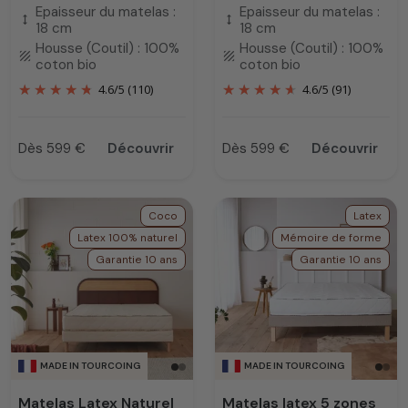
Epaisseur du matelas :
Epaisseur du matelas :
height
height
18 cm
18 cm
Housse (Coutil) : 100%
Housse (Coutil) : 100%
texture
texture
coton bio
coton bio
4.6
/
5
(110)
4.6
/
5
(91)
Dès 599 €
Découvrir
Dès 599 €
Découvrir
Prix
Prix
Coco
Latex
Latex 100% naturel
Mémoire de forme
Garantie 10 ans
Garantie 10 ans
MADE IN TOURCOING
MADE IN TOURCOING
Matelas Latex Naturel
Matelas latex 5 zones