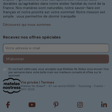
Nos
meilleurs matelas en latex naturel
durables qu’agréables dans notre atelier familial du nord de la
disposent de jusqu'à sept zones de confort.
France. Nos matières sont naturelles, notre savoir-faire est
Chaque partie de votre corps reçoit un accueil
français et notre priorité est votre sommeil. Notre mission est
personnalisé. Cet équilibre permet un
simple : vous permettre de dormir tranquille.
soulagement total des tensions portées sur la
Découvrez qui nous sommes
colonne vertébrale. Nos
matelas en latex
s'adaptent à n'importe quelle morphologie. Avec
un relâchement musculaire total, vos douleurs
Recevez nos offres spéciales
dorsales s'atténuent.
Selon le confort souhaitez, vous avez le choix
entre un accueil ferme ou un accueil moelleux.
M’abonner
Matelas en mousse à mémoire
de forme pour soulager votre
En cochant cette case, vous acceptez que Matelas No Stress vous envoie 1 fois
par semaine dans votre boîte mail nos meilleurs conseils et offres sur le
dos
sommeil.
Vie privée
|
Termes
Si vous cherchez une alternative aux
matelas en
Matelas No Stress® - 67 rue racine 59200 - Tourcoing - France -
latex naturel
, faites le choix d'un matelas en
2011-2026
mousse à mémoire de forme. Vous disposez d'un
matelas aux caractéristiques idéales pour lutter
contre les maux de dos. Notre
matelas à
mémoire de forme spécial mal de dos
offre
deux faces de confort. La première s'utilise