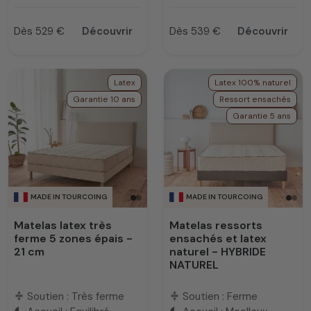
Dès 529 €
Découvrir
Dès 539 €
Découvrir
Prix
Prix
Latex
Latex 100% naturel
Garantie 10 ans
Ressort ensachés
Garantie 5 ans
MADE IN TOURCOING
MADE IN TOURCOING
Matelas latex très
Matelas ressorts
ferme 5 zones épais -
ensachés et latex
21 cm
naturel - HYBRIDE
NATUREL
Soutien : Très ferme
Soutien : Ferme
compress
compress