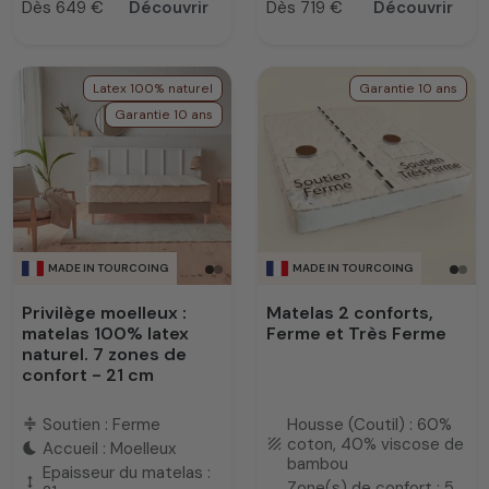
Dès 649 €
Découvrir
Dès 719 €
Découvrir
Prix
Prix
Latex 100% naturel
Garantie 10 ans
Garantie 10 ans
MADE IN TOURCOING
MADE IN TOURCOING
Privilège moelleux :
Matelas 2 conforts,
matelas 100% latex
Ferme et Très Ferme
naturel. 7 zones de
confort - 21 cm
Soutien : Ferme
Housse (Coutil) : 60%
compress
coton, 40% viscose de
texture
Accueil : Moelleux
bedtime
bambou
Epaisseur du matelas :
height
Zone(s) de confort : 5