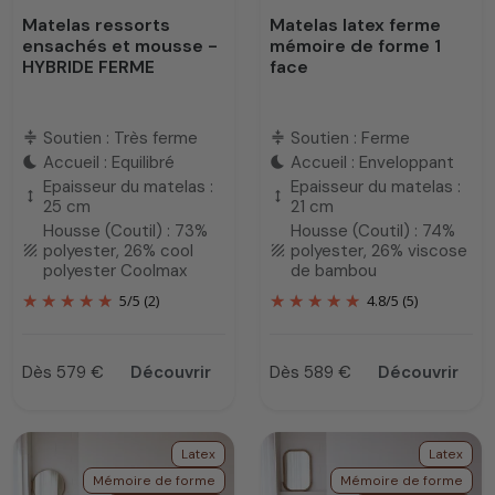
Matelas ressorts
Matelas latex ferme
ensachés et mousse -
mémoire de forme 1
HYBRIDE FERME
face
Soutien : Très ferme
Soutien : Ferme
compress
compress
Accueil : Equilibré
Accueil : Enveloppant
bedtime
bedtime
Epaisseur du matelas :
Epaisseur du matelas :
height
height
25 cm
21 cm
Housse (Coutil) : 73%
Housse (Coutil) : 74%
polyester, 26% cool
polyester, 26% viscose
texture
texture
polyester Coolmax
de bambou
5
/
5
(2)
4.8
/
5
(5)
Dès 579 €
Découvrir
Dès 589 €
Découvrir
Prix
Prix
Latex
Latex
Mémoire de forme
Mémoire de forme