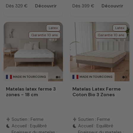
Dès 329 €
Découvrir
Dès 399 €
Découvrir
Prix
Prix
Latex
Latex
Garantie 10 ans
Garantie 10 ans
MADE IN TOURCOING
MADE IN TOURCOING
Matelas latex ferme 3
Matelas Latex Ferme
zones - 18 cm
Coton Bio 3 Zones
Soutien : Ferme
Soutien : Ferme
compress
compress
Accueil : Equilibré
Accueil : Equilibré
bedtime
bedtime
Epaisseur du matelas :
Epaisseur du matelas :