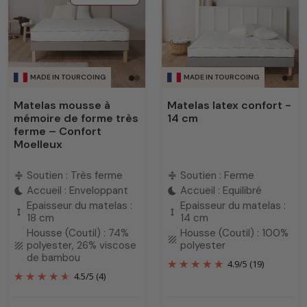
MADE IN TOURCOING
MADE IN TOURCOING
Matelas mousse à
Matelas latex confort -
mémoire de forme très
14 cm
ferme – Confort
Moelleux
Soutien : Très ferme
Soutien : Ferme
compress
compress
Accueil : Enveloppant
Accueil : Equilibré
bedtime
bedtime
Epaisseur du matelas :
Epaisseur du matelas :
height
height
18 cm
14 cm
Housse (Coutil) : 74%
Housse (Coutil) : 100%
texture
polyester, 26% viscose
polyester
texture
de bambou
4.9
/
5
(19)
4.5
/
5
(4)