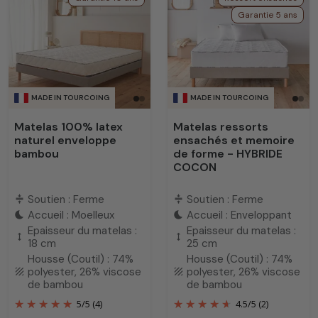
Garantie 5 ans
MADE IN TOURCOING
MADE IN TOURCOING
Matelas 100% latex
Matelas ressorts
naturel enveloppe
ensachés et memoire
bambou
de forme - HYBRIDE
COCON
Soutien : Ferme
Soutien : Ferme
compress
compress
Accueil : Moelleux
Accueil : Enveloppant
bedtime
bedtime
Epaisseur du matelas :
Epaisseur du matelas :
height
height
18 cm
25 cm
Housse (Coutil) : 74%
Housse (Coutil) : 74%
polyester, 26% viscose
polyester, 26% viscose
texture
texture
de bambou
de bambou
5
/
5
(4)
4.5
/
5
(2)