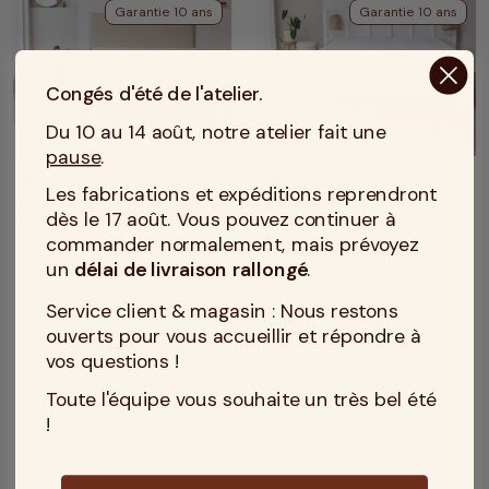
Garantie 10 ans
Garantie 10 ans
Congés d'été de l'atelier.
Du 10 au 14 août, notre atelier fait une
MADE IN TOURCOING
MADE IN TOURCOING
pause
.
Matelas Latex Très
Matelas Latex Très
Les fabrications et expéditions reprendront
Ferme & Mémoire de
Ferme & Mémoire de
dès le 17 août. Vous pouvez continuer à
Forme – Confort
Forme – Soutien
commander normalement, mais prévoyez
Enveloppant & Soutien
Dynamique & Confort
Optimal
Moelleux
un
délai de livraison rallongé
.
Soutien : Très ferme
Soutien : Très ferme
compress
compress
Service client & magasin : Nous restons
Accueil : Enveloppant
Accueil : Enveloppant
bedtime
bedtime
ouverts pour vous accueillir et répondre à
Epaisseur du matelas :
Epaisseur du matelas :
height
height
vos questions !
22 cm
22 cm
Housse (Coutil) : 74%
Housse (Coutil) : 83%
Toute l'équipe vous souhaite un très bel été
polyester, 26% viscose
polyester,16%
texture
texture
!
de bambou
viscose,1% cachemire
5
/
5
(2)
5
/
5
(5)