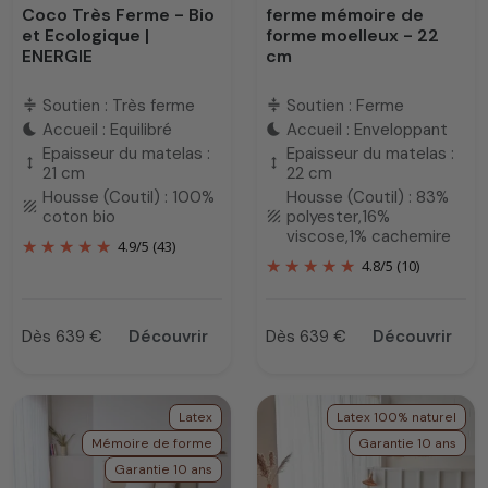
Coco Très Ferme - Bio
ferme mémoire de
et Ecologique |
forme moelleux - 22
ENERGIE
cm
Soutien : Très ferme
Soutien : Ferme
compress
compress
Accueil : Equilibré
Accueil : Enveloppant
bedtime
bedtime
Epaisseur du matelas :
Epaisseur du matelas :
height
height
21 cm
22 cm
Housse (Coutil) : 100%
Housse (Coutil) : 83%
texture
coton bio
polyester,16%
texture
viscose,1% cachemire
4.9
/
5
(43)
4.8
/
5
(10)
Dès 639 €
Découvrir
Dès 639 €
Découvrir
Prix
Prix
Latex
Latex 100% naturel
Mémoire de forme
Garantie 10 ans
Garantie 10 ans