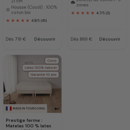
21 cm
cloud
zones
Housse (Coutil) : 100%
texture
coton bio
4.7
/
5
(3)
4.8
/
5
(45)
Dès 719 €
Découvrir
Dès 869 €
Découvrir
Prix
Prix
Coco
Latex 100% naturel
Garantie 10 ans
MADE IN TOURCOING
Prestige ferme :
Matelas 100 % latex