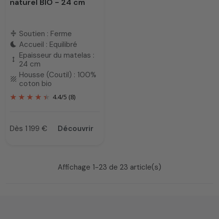
naturel BIO - 24 cm
Soutien : Ferme
compress
Accueil : Equilibré
bedtime
Epaisseur du matelas :
height
24 cm
Housse (Coutil) : 100%
texture
coton bio
4.4
/
5
(8)
Dès 1 199 €
Découvrir
Prix
Affichage 1-23 de 23 article(s)