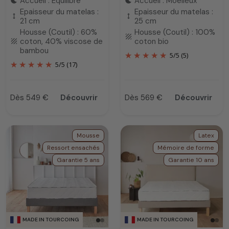
Accueil : Equilibré
Accueil : Moelleux
bedtime
bedtime
Epaisseur du matelas :
Epaisseur du matelas :
height
height
21 cm
25 cm
Housse (Coutil) : 60%
Housse (Coutil) : 100%
texture
coton, 40% viscose de
coton bio
texture
bambou
5
/
5
(5)
5
/
5
(17)
Dès 549 €
Découvrir
Dès 569 €
Découvrir
Prix
Prix
Mousse
Latex
Ressort ensachés
Mémoire de forme
Garantie 5 ans
Garantie 10 ans
MADE IN TOURCOING
MADE IN TOURCOING