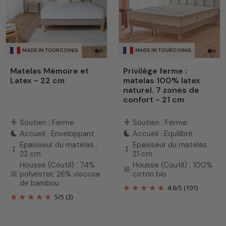
MADE IN TOURCOING
MADE IN TOURCOING
Matelas Mémoire et
Privilège ferme :
Latex - 22 cm
matelas 100% latex
naturel. 7 zones de
confort - 21 cm
Soutien : Ferme
Soutien : Ferme
compress
compress
Accueil : Enveloppant
Accueil : Equilibré
bedtime
bedtime
Epaisseur du matelas :
Epaisseur du matelas :
height
height
22 cm
21 cm
Housse (Coutil) : 74%
Housse (Coutil) : 100%
texture
polyester, 26% viscose
coton bio
texture
de bambou
4.6
/
5
(101)
5
/
5
(3)