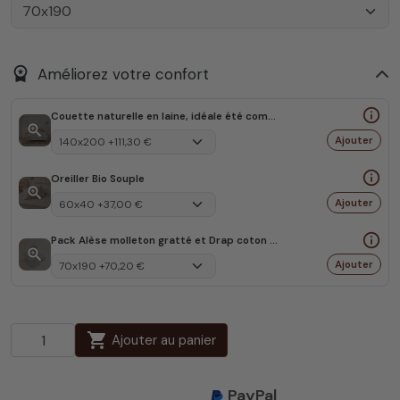
workspace_premium
Améliorez votre confort
info_outline
Couette naturelle en laine, idéale été comme hiver
zoom_in
Ajouter
info_outline
Oreiller Bio Souple
zoom_in
Ajouter
info_outline
Pack Alèse molleton gratté et Drap coton Bio
zoom_in
Ajouter
shopping_cart
Ajouter au panier
PayPal