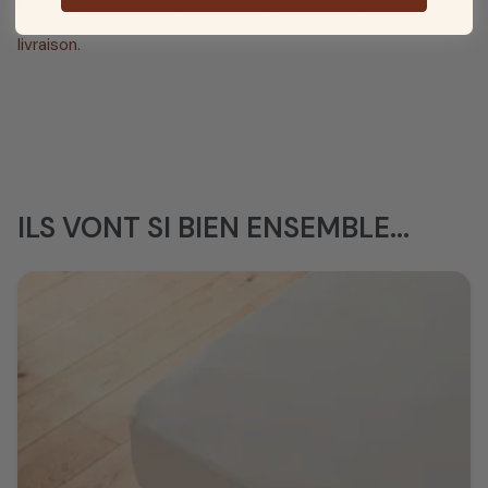
Livraison
: Livraison gratuite dans toute la France
métropolitaine.
Voir les conditions de fabrication et
livraison
.
ILS VONT SI BIEN ENSEMBLE...