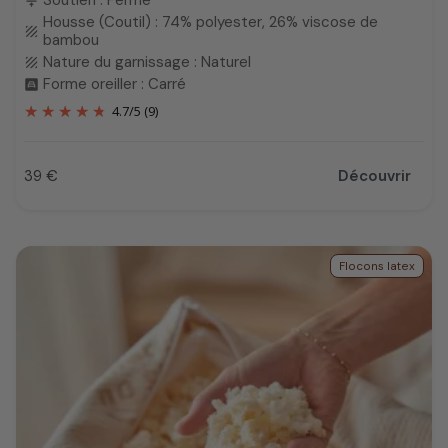
Soutien : Ferme
compress
Housse (Coutil) : 74% polyester, 26% viscose de
texture
bambou
Nature du garnissage : Naturel
texture
Forme oreiller : Carré
bedroom_child
4.7
/
5
(9)
39 €
Découvrir
Prix
Flocons latex