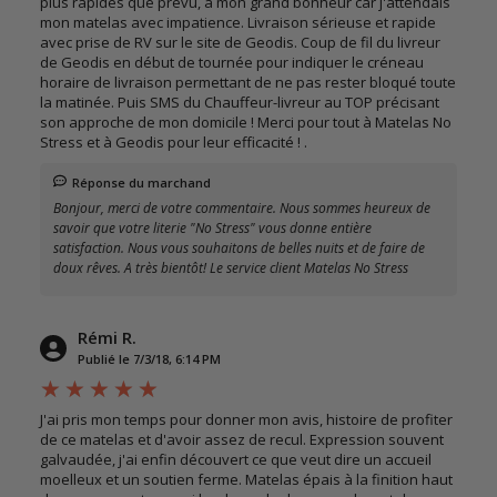
plus rapides que prévu, à mon grand bonheur car j'attendais
mon matelas avec impatience. Livraison sérieuse et rapide
avec prise de RV sur le site de Geodis. Coup de fil du livreur
de Geodis en début de tournée pour indiquer le créneau
horaire de livraison permettant de ne pas rester bloqué toute
la matinée. Puis SMS du Chauffeur-livreur au TOP précisant
son approche de mon domicile ! Merci pour tout à Matelas No
Stress et à Geodis pour leur efficacité ! .
Réponse du marchand
Bonjour, merci de votre commentaire. Nous sommes heureux de
savoir que votre literie "No Stress" vous donne entière
satisfaction. Nous vous souhaitons de belles nuits et de faire de
doux rêves. A très bientôt! Le service client Matelas No Stress
Rémi R.
Publié le 7/3/18, 6:14 PM
J'ai pris mon temps pour donner mon avis, histoire de profiter
de ce matelas et d'avoir assez de recul. Expression souvent
galvaudée, j'ai enfin découvert ce que veut dire un accueil
moelleux et un soutien ferme. Matelas épais à la finition haut