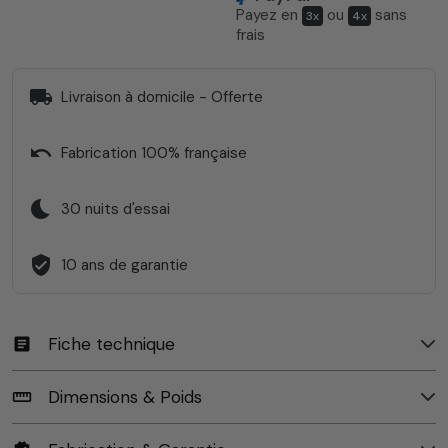
Payez en
ou
sans
3x
4x
frais
local_shipping
Livraison à domicile - Offerte
undo
Fabrication 100% française
bedtime
30 nuits d'essai
verified_user
10 ans de garantie
Fiche technique
article
Dimensions & Poids
straighten