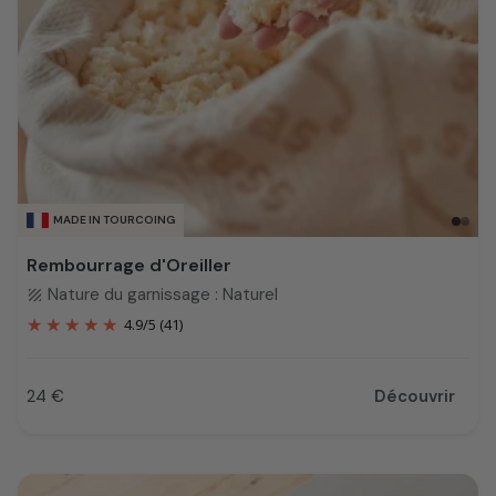
MADE IN TOURCOING
Rembourrage d'Oreiller
Nature du garnissage : Naturel
texture
4.9
/
5
(41)
24 €
Découvrir
Prix