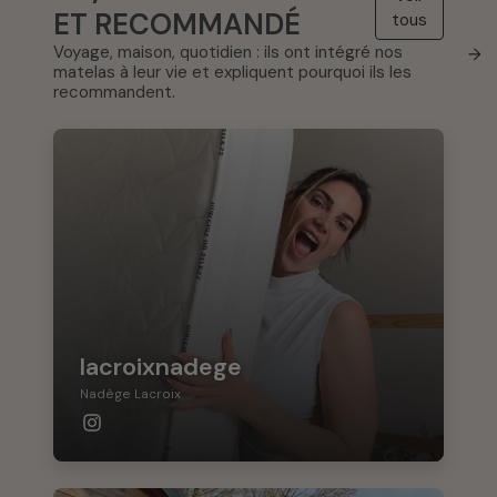
ET RECOMMANDÉ
tous
Voyage, maison, quotidien : ils ont intégré nos
→
matelas à leur vie et expliquent pourquoi ils les
recommandent.
lacroixnadege
Nadège Lacroix