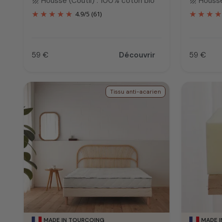
Housse (Coutil) : 100% coton bio
Housse
texture
texture
4.9
/
5
(61)
59 €
Découvrir
59 €
Prix
Prix
Tissu anti-acarien
MADE IN TOURCOING
MADE 