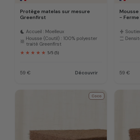
Protège matelas sur mesure
Mousse 
Greenfirst
- Ferme
Accueil : Moelleux
Soutie
bedtime
compress
Housse (Coutil) : 100% polyester
Densit
density_large
texture
traité Greenfirst
5
/
5
(5)
59 €
Découvrir
59 €
Prix
Prix
Coco