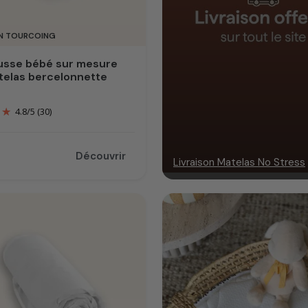
IN TOURCOING
usse bébé sur mesure
telas bercelonnette
4.8
/
5
(30)
Découvrir
Livraison Matelas No Stress