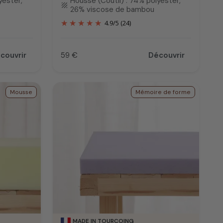
yester,
Housse (Coutil) : 74% polyester,
texture
26% viscose de bambou
4.9
/
5
(24)
couvrir
59 €
Découvrir
Prix
Mousse
Mémoire de forme
MADE IN TOURCOING