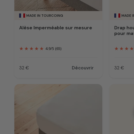
MADE IN TOURCOING
MADE 
Alèse Imperméable sur mesure
Drap ho
pour ma
4.9
/
5
(65)
32 €
Découvrir
32 €
Prix
Prix