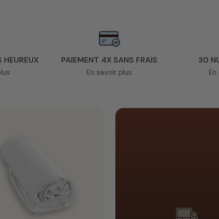
 projet
S HEUREUX
PAIEMENT 4X SANS FRAIS
30 N
agné dans sa réalisation de A à Z ? Dites-nous tout sur vot
plus
En savoir plus
En 
os rêves !