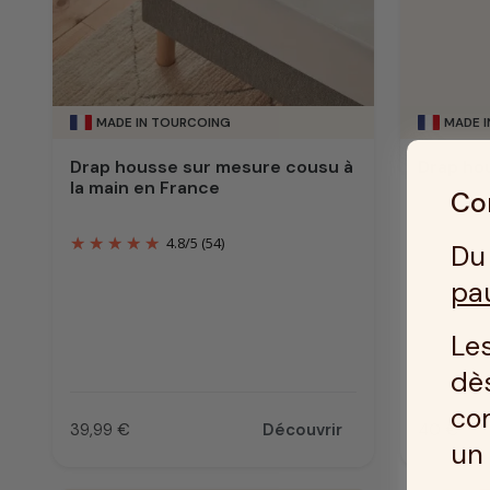
MADE IN TOURCOING
MADE 
Drap housse sur mesure cousu à
Drap ho
la main en France
Con
4.8
/
5
(54)
Du 
pa
Les
dès
co
39,99 €
Découvrir
40 €
Prix
Prix
u