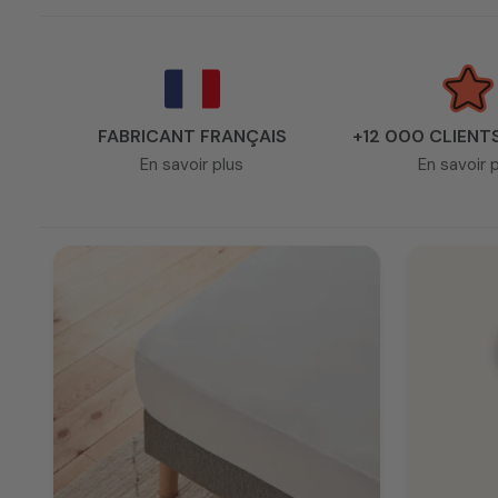
Sommier sur mesure
Indiquez les dimensions qui correspondent à votre
Nous nous occupons du reste
Deuxième possibilité
FABRICANT FRANÇAIS
+12 000 CLIENT
Vous avez un projet atypique et souhaitez être accomp
En savoir plus
En savoir 
Nous avons hâte de fabriquer la literie sur mesure de v