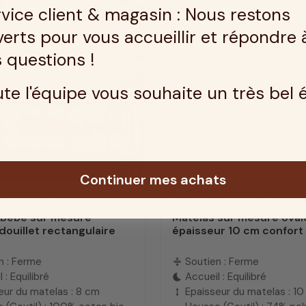
vice client & magasin : Nous restons
Mousse
Garantie 5 ans
erts pour vous accueillir et répondre 
 questions !
te l'équipe vous souhaite un très bel 
Continuer mes achats
IN TOURCOING
MADE IN TOURCOING
 bébé sur mesure
Matelas sur mesure oval
douillet rectangulaire
épaisseur 10 cm confort
n : Ferme
Soutien : Ferme
compress
 : Equilibré
Accueil : Equilibré
bedtime
eur du matelas : 8 cm
Epaisseur du matelas : 1
height