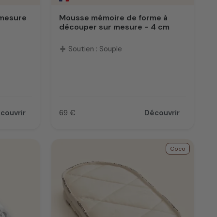
 mesure
Mousse mémoire de forme à
découper sur mesure - 4 cm
Soutien : Souple
compress
couvrir
69 €
Découvrir
Prix
Coco