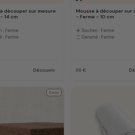
à découper sur mesure
Mousse à découper sur
 - 14 cm
- Ferme - 10 cm
n : Ferme
Soutien : Ferme
compress
é : Ferme
Densité : Ferme
density_large
Découvrir
69 €
Dé
Prix
Coco