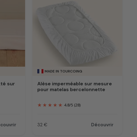
notre propre
atelier de fabrication
, à Tourcoing dans le
MADE IN TOURCOING
té sur
Alèse imperméable sur mesure
pour matelas bercelonnette
4.8
/
5
(28)
couvrir
32 €
Découvrir
Prix