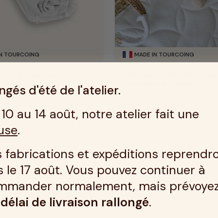
IN TOURCOING
MADE IN TOURCOING
usse enfant sur mesure
Matelas couffin berceau
sur mesure confort
gés d'été de l'atelier.
Soutien : Ferme
compress
10 au 14 août, notre atelier fait une
Accueil : Equilibré
bedtime
use
.
Epaisseur du matelas : 8
height
Housse (Coutil) : 74% pol
texture
26% viscose de bambou
 fabrications et expéditions reprendr
4.7
/
5
(16)
 le 17 août. Vous pouvez continuer à
mmander normalement, mais prévoye
Découvrir
55 €
Dé
Prix
n
délai de livraison rallongé
.