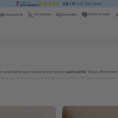
4,8 / 5
(+12 200 avis)
Sur mesure
Enfant et bébé
Ensemble
Accessoires
er une literie sur-mesure est notre
spécialité
. Vous cherchez
eau ou encore pour le lit de votre enfant ? Cela tombe bien.
 vous.
ape par étape
dans votre projet de literie sur mesure. De 
 literie unique
.