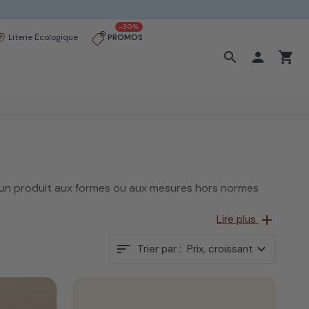
-30%
Literie Écologique
PROMOS
search

shopping_cart
 un produit aux formes ou aux mesures hors normes
add
Lire plus
sort
expand_more
Trier par :
Prix, croissant
simples dimensions personnalisées à un produit découpé