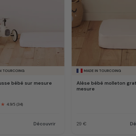
ie sur-mesure ? Tout simplement parce que nous possédons 
spond parfaitement à votre besoin.
ous, des dimensions à la livraison.
c amour et savoir-faire depuis Tourcoing.
IN TOURCOING
MADE IN TOURCOING
usse bébé sur mesure
Alèse bébé molleton grat
mesure
4.9
/
5
(34)
Découvrir
29 €
Dé
Prix