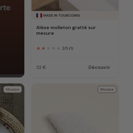
MADE IN TOURCOING
Alèse molleton gratté sur
mesure
2
/
5
(1)
32 €
Découvrir
Prix
Mousse
Mousse