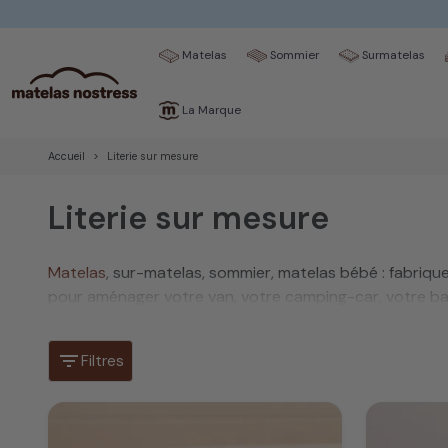
Matelas
Sommier
Surmatelas
La Marque
Accueil
Literie sur mesure
Literie sur mesure
Matelas
, sur-matelas, sommier, matelas bébé : fabriqu
pour aménager votre van, votre camping-car, votre bat
Une literie unique, comme
filter_list
Filtres
Chez Matelas No Stress, nous vous
accompagnons ét
aux millimètres près :
nous fabriquons pour vous, une