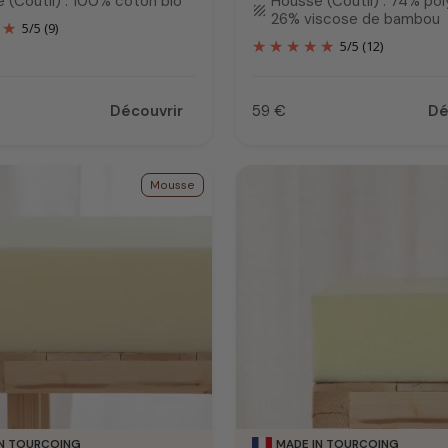
 (Coutil) : 100% coton bio
Housse (Coutil) : 74% pol
texture
26% viscose de bambou
5
/
5
(9)
5
/
5
(12)
Découvrir
59 €
Dé
Prix
Mousse
IN TOURCOING
MADE IN TOURCOING