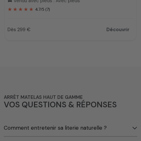
Vendu avec pieds : Avec pieds
king_bed
4.7
/
5
(7)
Dès 299 €
Découvrir
Prix
ARRÊT MATELAS HAUT DE GAMME
VOS QUESTIONS & RÉPONSES
Comment entretenir sa literie naturelle ?