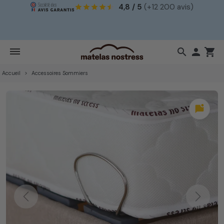
4,8 / 5
(+12 200 avis)
!
search

shopping_cart
Accueil
Accessoires Sommiers
mark_chat_unread
Previous
Next