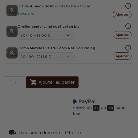
info_outline
Lot de 4 pieds de lit ronds hêtre - 15 cm
zoom_in
+22,00 €
Ajouter
info_outline
Oreiller confort : latex et coton bio
zoom_in
Ajouter
info_outline
Promo Matelas 100 % Latex Naturel Privilege - Qualité Hôtelière
zoom_in
Ajouter
shopping_cart
Ajouter au panier
PayPal
Payez en
ou
sans
3x
4x
frais
local_shipping
Livraison à domicile - Offerte