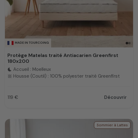
MADE IN TOURCOING
Protège Matelas traité Antiacarien Greenfirst
180x200
Accueil : Moelleux
bedtime
Housse (Coutil) : 100% polyester traité Greenfirst
texture
119 €
Découvrir
Prix
Sommier à Lattes