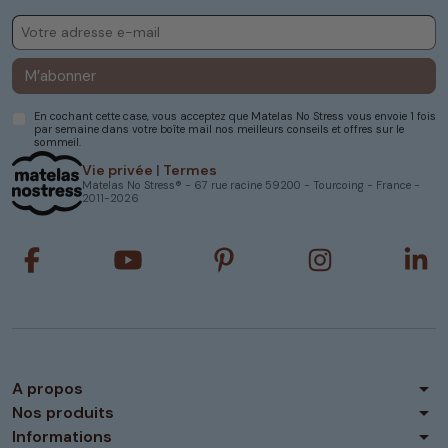
M’abonner
En cochant cette case, vous acceptez que Matelas No Stress vous envoie 1 fois
par semaine dans votre boîte mail nos meilleurs conseils et offres sur le
sommeil.
Vie privée
|
Termes
Matelas No Stress® - 67 rue racine 59200 - Tourcoing - France -
2011-2026
arrow_drop_down
A propos
arrow_drop_down
Nos produits
arrow_drop_down
Informations