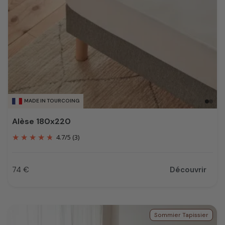
MADE IN TOURCOING
Alèse 180x220
4.7
/
5
(3)
74 €
Découvrir
Prix
Sommier Tapissier