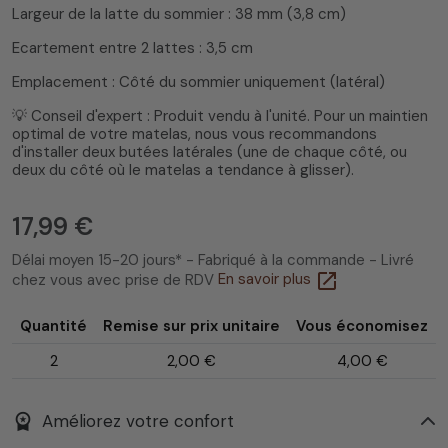
Largeur de la latte du sommier : 38 mm (3,8 cm)
Ecartement entre 2 lattes : 3,5 cm
Emplacement : Côté du sommier uniquement (latéral)
💡 Conseil d'expert : Produit vendu à l'unité. Pour un maintien
optimal de votre matelas, nous vous recommandons
d'installer deux butées latérales (une de chaque côté, ou
deux du côté où le matelas a tendance à glisser).
17,99 €
Délai moyen 15-20 jours* - Fabriqué à la commande - Livré
open_in_new
chez vous avec prise de RDV
En savoir plus
Quantité
Remise sur prix unitaire
Vous économisez
2
2,00 €
4,00 €
workspace_premium
Améliorez votre confort