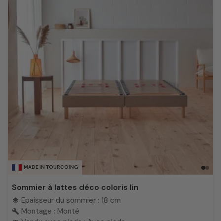
MADE IN TOURCOING
Sommier à lattes déco coloris lin
Epaisseur du sommier : 18 cm
layers
Montage : Monté
build