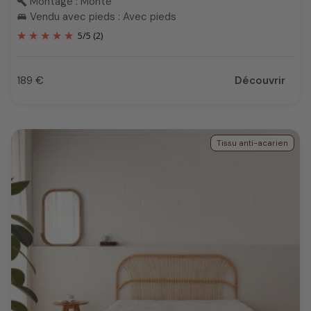
Montage : Monté
build
Vendu avec pieds : Avec pieds
king_bed
5
/
5
(2)
189 €
Découvrir
Prix
Tissu anti-acarien