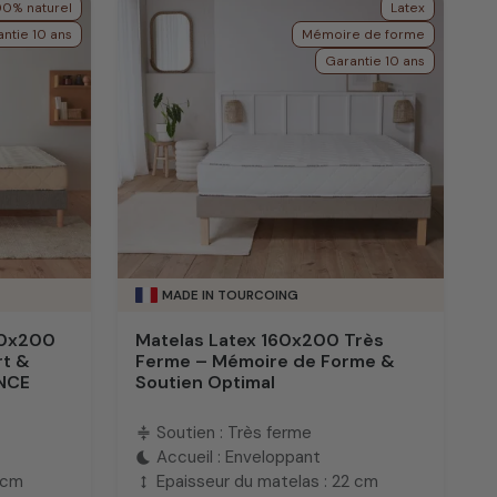
00% naturel
Latex
ntie 10 ans
Mémoire de forme
Garantie 10 ans
MADE IN TOURCOING
60x200
Matelas Latex 160x200 Très
rt &
Ferme – Mémoire de Forme &
ANCE
Soutien Optimal
Soutien : Très ferme
compress
Accueil : Enveloppant
bedtime
 cm
Epaisseur du matelas : 22 cm
height