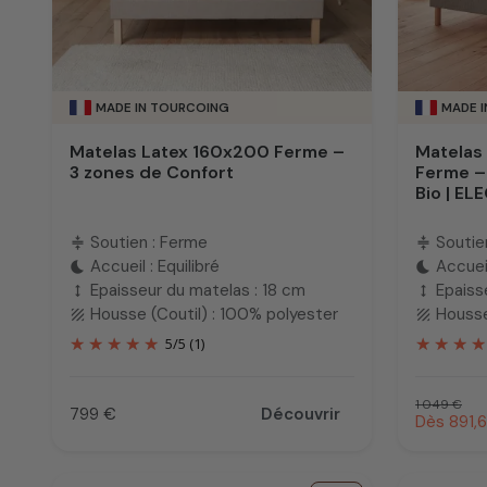
MADE IN TOURCOING
MADE 
Matelas Latex 160x200 Ferme –
Matelas
3 zones de Confort
Ferme –
Bio | E
Soutien : Ferme
Soutie
compress
compress
Accueil : Equilibré
Accueil
bedtime
bedtime
Epaisseur du matelas : 18 cm
Epaiss
height
height
Housse (Coutil) : 100% polyester
Housse
texture
texture
5
/
5
(1)
Prix habit
1 049 €
799 €
Découvrir
Prix prom
Dès 891,
Prix