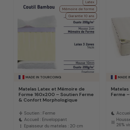
Latex
Mémoire de forme
Garantie 10 ans
MADE IN TOURCOING
MADE 
Matelas Latex et Mémoire de
Matelas
Forme 160x200 – Soutien Ferme
Ferme –
& Confort Morphologique
Soutien : Ferme
Accuei
compress
bedtime
Accueil : Enveloppant
Housse
bedtime
texture
26% v
Epaisseur du matelas : 20 cm
height