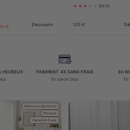
3
/
5
(1)
uel
Découvrir
529 €
Dé
otionnel
10 €
Prix
S HEUREUX
PAIEMENT 4X SANS FRAIS
30 N
plus
En savoir plus
En 
Mémoire de forme
Mousse
Garantie 5 ans