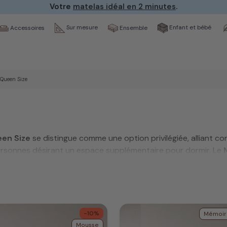
Votre
matelas idéal en 2 minutes
.
Sur mesure
Enfant et bébé
Ensemble
Accessoires
 Queen Size
een Size
se distingue comme une option privilégiée, alliant co
 personnes désirant un espace supplémentaire pour dormir. Le
il paisible.
ente des dimensions standard américaines, est couramment t
 à vos besoins : mémoire de forme, latex, demi corbeille etc
-10%
Mémoir
Mousse