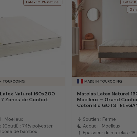
Latex 100% naturel
Latex 1
Gara
IN TOURCOING
MADE IN TOURCOING
 Latex Naturel 160x200
Matelas Latex Naturel 1
 7 Zones de Confort
Moelleux – Grand Confo
Coton Bio GOTS | ELEG
l : Moelleux
Soutien : Ferme
compress
 (Coutil) : 74% polyester,
Accueil : Moelleux
bedtime
iscose de bambou
Epaisseur du matelas : 18
height