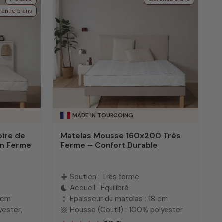
antie 5 ans
MADE IN TOURCOING
ire de
Matelas Mousse 160x200 Très
en Ferme
Ferme – Confort Durable
Soutien : Très ferme
compress
Accueil : Equilibré
bedtime
4 cm
Epaisseur du matelas : 18 cm
height
yester,
Housse (Coutil) : 100% polyester
texture