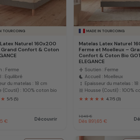
IN TOURCOING
MADE IN TOURCOING
 Latex Naturel 160x200
Matelas Latex Naturel 1
 Grand Confort & Coton
Ferme et Moelleux – Gr
LEGANCE
Confort & Coton Bio GOT
ELEGANCE
n : Ferme
Soutien : Ferme
compress
 : Equilibré
Accueil : Moelleux
bedtime
eur du matelas : 18 cm
Epaisseur du matelas : 18
height
 (Coutil) : 100% coton bio
Housse (Coutil) : 100% c
texture
5
/
5
(5)
4.7
/
5
(3)
uel
Prix habituel
1 049 €
Découvrir
Dé
otionnel
Prix promotionnel
65 €
Dès 891,65 €