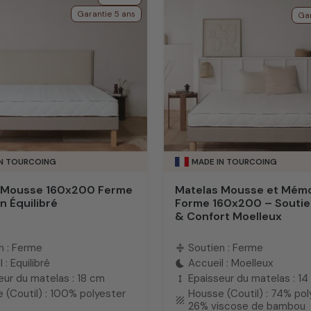
Garantie 5 ans
Gar
IN TOURCOING
MADE IN TOURCOING
 Mousse 160x200 Ferme
Matelas Mousse et Mémo
n Équilibré
Forme 160x200 – Souti
& Confort Moelleux
n : Ferme
Soutien : Ferme
compress
 : Equilibré
Accueil : Moelleux
bedtime
eur du matelas : 18 cm
Epaisseur du matelas : 1
height
 (Coutil) : 100% polyester
Housse (Coutil) : 74% pol
texture
26% viscose de bambou