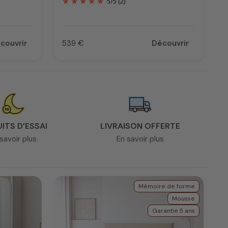
5
/
5
(2)
couvrir
539 €
Découvrir
Prix
UITS D’ESSAI
LIVRAISON OFFERTE
savoir plus
En savoir plus
Mémoire de forme
Mousse
Garantie 5 ans