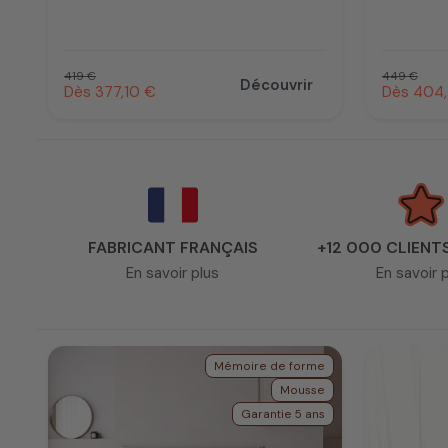
Prix habituel
Prix habit
419 €
449 €
Découvrir
Prix promotionnel
Prix prom
Dès 377,10 €
Dès 404,
FABRICANT FRANÇAIS
+12 000 CLIENT
En savoir plus
En savoir 
Mémoire de forme
Mousse
Garantie 5 ans