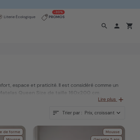
-30%
Literie Écologique
PROMOS
search

shopping_cart
nfort, espace et praticité. Il est considéré comme un
Matelas Queen Size de taille 160x200 cm
add
Lire plus
sort
expand_more
rouvée en Europe. Chez Matelas No Stress notre gamme
Trier par :
Prix, croissant
. Tous nos matelas Queen Size sont made in France.
e de forme
Mousse
Mousse
Garantie 5 ans