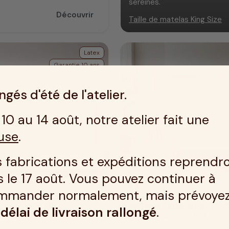
sereines.
Découvrir
Taille de matelas King Size
Latex
Garantie 10 ans
Gara
gés d'été de l'atelier.
10 au 14 août, notre atelier fait une
use
.
 fabrications et expéditions reprendr
 le 17 août. Vous pouvez continuer à
IN TOURCOING
MADE IN TOURCOING
mmander normalement, mais prévoye
 Latex 160x200 –
Matelas Latex 160x200 
n
délai de livraison rallongé
.
Équilibré & Résilient
5 Zones de Confort