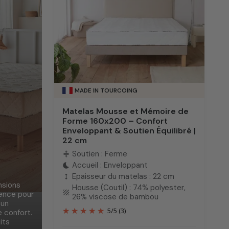
MADE IN TOURCOING
Matelas Mousse et Mémoire de
Forme 160x200 – Confort
Enveloppant & Soutien Équilibré |
22 cm
Soutien : Ferme
compress
Accueil : Enveloppant
bedtime
Epaisseur du matelas : 22 cm
height
nsions
Housse (Coutil) : 74% polyester,
texture
rence pour
26% viscose de bambou
cun
5
/
5
(3)
 confort.
its