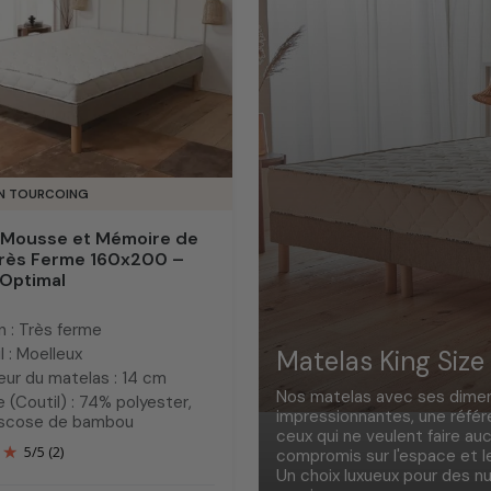
IN TOURCOING
 Mousse et Mémoire de
rès Ferme 160x200 –
 Optimal
n : Très ferme
l : Moelleux
Matelas King Size
eur du matelas : 14 cm
Nos matelas avec ses dime
 (Coutil) : 74% polyester,
impressionnantes, une réfé
iscose de bambou
ceux qui ne veulent faire au
5
/
5
(2)
compromis sur l'espace et le
Un choix luxueux pour des nu