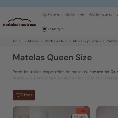
Matelas
Sommier
Surmatelas
La Marque
Accueil
Matelas
Matelas par taille
Matelas 2 personnes
Matelas
Matelas Queen Size
Parmi les tailles disponibles de matelas, le
matelas Qu
matelas 2 personnes
, idéal pour les couples ou les
représente le compromis parfait pour une nuit de somme
filter_list
Cette taille spécifique de
matelas
, légèrement différ
Filtres
complète propose plusieurs technologies pour répondre
-10%
Mousse