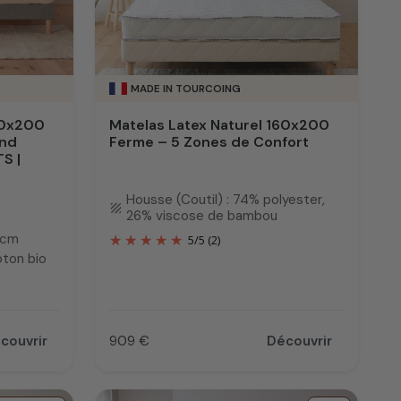
MADE IN TOURCOING
60x200
Matelas Latex Naturel 160x200
and
Ferme – 5 Zones de Confort
S |
Housse (Coutil) : 74% polyester,
texture
26% viscose de bambou
 cm
5
/
5
(2)
oton bio
couvrir
909 €
Découvrir
Prix