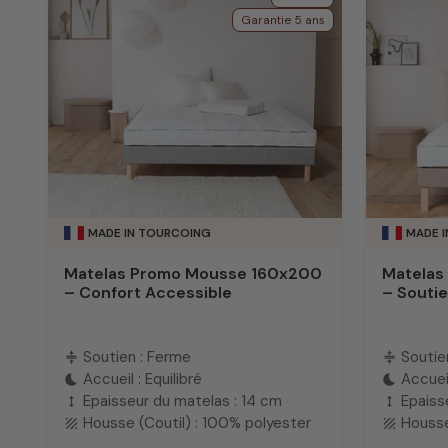
Garantie 5 ans
MADE IN TOURCOING
MADE 
Matelas Promo Mousse 160x200
Matelas
– Confort Accessible
– Soutie
Soutien : Ferme
Soutie
compress
compress
Accueil : Equilibré
Accueil
bedtime
bedtime
Epaisseur du matelas : 14 cm
Epaiss
height
height
Housse (Coutil) : 100% polyester
Housse
texture
texture