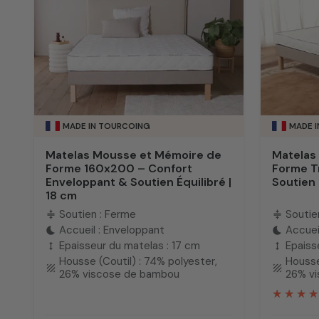
MADE IN TOURCOING
MADE 
Matelas Mousse et Mémoire de
Matelas
Forme 160x200 – Confort
Forme T
Enveloppant & Soutien Équilibré |
Soutien
18 cm
Soutien : Ferme
Soutie
compress
compress
Accueil : Enveloppant
Accuei
bedtime
bedtime
Epaisseur du matelas : 17 cm
Epaiss
height
height
Housse (Coutil) : 74% polyester,
Housse
texture
texture
26% viscose de bambou
26% v