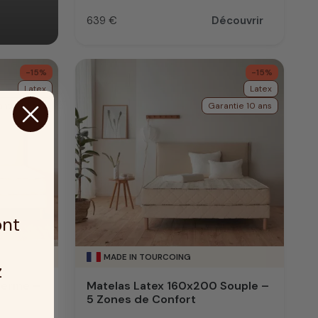
639 €
Découvrir
Prix
-15%
-15%
Latex
Latex
ntie 10 ans
Garantie 10 ans
ont
MADE IN TOURCOING
z
Ferme –
Matelas Latex 160x200 Souple –
5 Zones de Confort