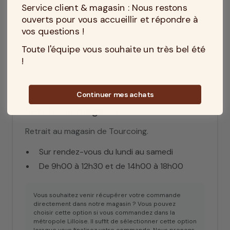
vous répondre.
Service client & magasin : Nous restons
ouverts pour vous accueillir et répondre à
Sur devis
vos questions !
Toute l'équipe vous souhaite un très bel été
!
Gratuit
Continuer mes achats
Retrait au magasin
Retrait au magasin de Tourcoing.
Sur rendez-vous du lundi au samedi
De 9h00 à 12h30 et de 14h00 à 18h00
Vous souhaitez venir récupérer votre commande
directement dans notre magasin ? Vous pouvez
choisir cette option si vous commandez dans la
métropole Lilloise. Il suffit de sélectionner cette option