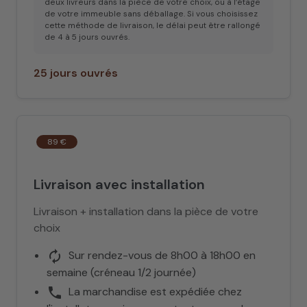
deux livreurs dans la pièce de votre choix, ou à l’étage
de votre immeuble sans déballage. Si vous choisissez
cette méthode de livraison, le délai peut être rallongé
de 4 à 5 jours ouvrés.
25 jours ouvrés
89 €
Livraison avec installation
Livraison + installation dans la pièce de votre
choix
autorenew
Sur rendez-vous de 8h00 à 18h00 en
semaine (créneau 1/2 journée)
phone
La marchandise est expédiée chez