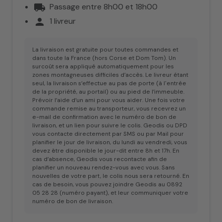
local_shipping
Passage entre 8h00 et 18h00
person
1 livreur
La livraison est gratuite pour toutes commandes et
dans toute la France (hors Corse et Dom Tom). Un
surcoût sera appliqué automatiquement pour les
zones montagneuses difficiles d’accès. Le livreur étant
seul, la livraison s’effectue au pas de porte (à l'entrée
de la propriété, au portail) ou au pied de l’immeuble.
Prévoir l’aide d’un ami pour vous aider. Une fois votre
commande remise au transporteur, vous recevrez un
e-mail de confirmation avec le numéro de bon de
livraison, et un lien pour suivre le colis. Geodis ou DPD
vous contacte directement par SMS ou par Mail pour
planifier le jour de livraison, du lundi au vendredi, vous
devez être disponible le jour-dit entre 8h et 17h. En
cas d’absence, Geodis vous recontacte afin de
planifier un nouveau rendez-vous avec vous. Sans
nouvelles de votre part, le colis nous sera retourné. En
cas de besoin, vous pouvez joindre Geodis au 0892
05 28 28 (numéro payant), et leur communiquer votre
numéro de bon de livraison.