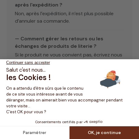
après l'expédition ?
Non, après l’expédition, il n’est plus possible
d’annuler sa commande.
— Comment gérer les retours ou les
échanges de produits de literie ?
Si le produit ne vous convient pas, écrivez nous
via notre
formulaire de contact
.
— Livrez-vous en point relais ?
Non, nous travaillons avec des transporteurs
qui vous livre directement chez vous.
— Y a-t-il une solution pour me
débarrasser de mon ancien matelas ?
Nous vous conseillons de faire don de votre
ancienne literie via
Geev.com