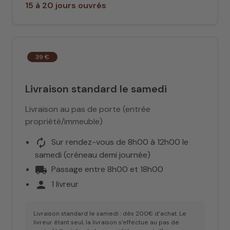
15 à 20 jours ouvrés
39 €
Livraison standard le samedi
Livraison au pas de porte (entrée
propriété/immeuble)
autorenew
Sur rendez-vous de 8h00 à 12h00 le
samedi (créneau demi journée)
local_shipping
Passage entre 8h00 et 18h00
person
1 livreur
Livraison standard le samedi : dès 200€ d'achat. Le
livreur étant seul, la livraison s’effectue au pas de