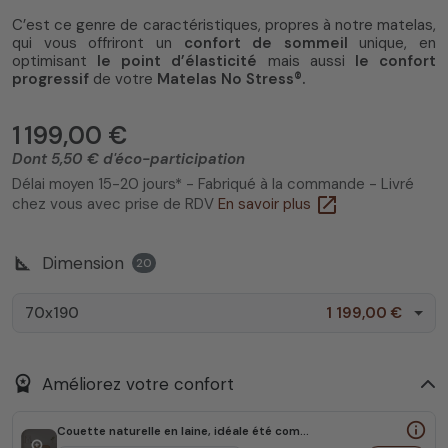
C’est ce genre de caractéristiques, propres à notre matelas,
qui vous offriront un
confort de sommeil
unique, en
optimisant
le point d’élasticité
mais aussi
le confort
progressif
de votre
Matelas No Stress®.
1 199,00 €
Dont 5,50 € d'éco-participation
Délai moyen 15-20 jours* - Fabriqué à la commande - Livré
open_in_new
chez vous avec prise de RDV
En savoir plus
square_foot
Dimension
20
70x190
1 199,00 €
workspace_premium
Améliorez votre confort
info_outline
Couette naturelle en laine, idéale été comme hiver
zoom_in