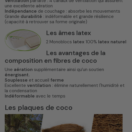
Ventilation
parfaite : 4 canaux de ventilation qui assurent
une excellente aération
Indépendance
de couchage : absorbe les mouvements
Grande
durabilité
: indéformable et grande résilience
(capacité à retrouver sa forme originale)
Les âmes latex
2 Monoblocs
latex
100%
latex naturel
Les avantages de la
composition en fibres de coco
Une
aération
supplémentaire ainsi qu’un soutien
énergisant.
Souplesse
et accueil
ferme
Excellente
ventilation
: élimine naturellement l'humidité et
la condensation
Indéformable
avec le temps
Les plaques de coco