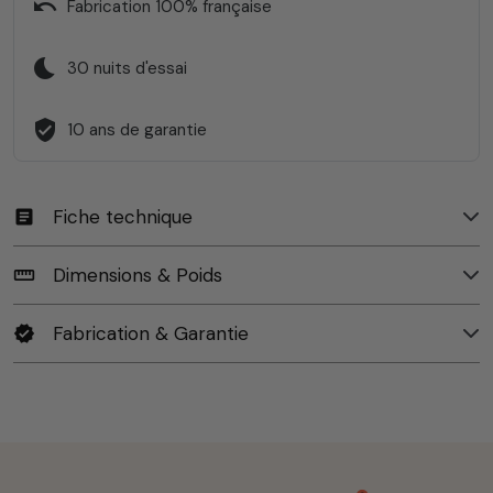
undo
Fabrication 100% française
bedtime
30 nuits d'essai
verified_user
10 ans de garantie
Fiche technique
article
Dimensions & Poids
straighten
Fabrication & Garantie
verified