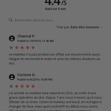
4.4
/
5
Basé sur 8 avis
Trier par
date décroissante
Chantal P.
Publié le 10/10/19, 11:45 AM
ce matelas n'a pas produit ces effets sur ma personne.aussi
fatigué en me levant le matin et avec les mêmes douleurs au
dos.
Corinne D.
Publié le 8/23/19, 10:09 PM
J'ai acheté ce matelas luxe naturel en 2012, au sortir d'une
grave opération du dos. Depus 7 ans nous n'avons qu'à nous
féliciter de ce choix. Certes le matelas est lourd, on rechigne à
changer de face, mais quel confort!!!!! Au début nous avons
été un peu surpris par la sensation ( un peu comme un