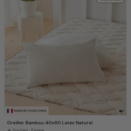
MADE IN TOURCOING
Oreiller Bambou 40x60 Latex Naturel
Soutien : Ferme
compress