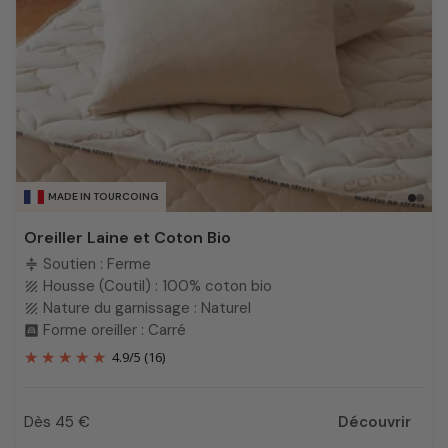
MADE IN TOURCOING
Oreiller Laine et Coton Bio
Soutien : Ferme
compress
Housse (Coutil) : 100% coton bio
texture
Nature du garnissage : Naturel
texture
Forme oreiller : Carré
bedroom_child
4.9
/
5
(16)
Dès 45 €
Découvrir
Prix