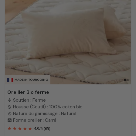
MADE IN TOURCOING
Oreiller Bio ferme
Soutien : Ferme
compress
Housse (Coutil) : 100% coton bio
texture
Nature du garnissage : Naturel
texture
Forme oreiller : Carré
bedroom_child
4.9
/
5
(65)