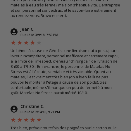
matelas à eau très ferme), mais on s'habitue vite. L'entreprise
et son personnel sont extras, et le savoir-faire est vraiment
au rendez-vous. Bravo et merci.
Jean C.
Publié le 3/9/18, 7:59 PM
Un bémol à cause de Géodis : une livraison qui a pris 4 jours :
livreur incompétent, personnel inefficace et carrément impoli,
à la limite de l'irrespect, créneau "chirurgical" de livraison de
8h00 à 17h30... En revanche, le personnel de Matelas No
Stress est à l'écoute, serviable et très aimable. Quant au
matelas, il est vraiment très bien (on a bien failli ne pas
pouvoir le monter à l'étage à cause de son poids), très
confortable, même s'il manque un peu de fermeté à mon
goût. Matelas No Stress aurait mérité 10/10...
Christine C.
Publié le 2/14/18, 9:21 PM
Très bien, prévoir toutefois des poignées sur le carton ou le