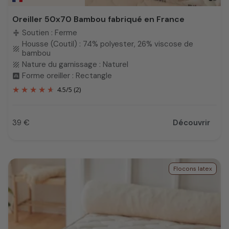
Oreiller 50x70 Bambou fabriqué en France
Soutien : Ferme
compress
Housse (Coutil) : 74% polyester, 26% viscose de
texture
bambou
Nature du garnissage : Naturel
texture
Forme oreiller : Rectangle
bedroom_child
4.5
/
5
(2)
39 €
Découvrir
Prix
Flocons latex