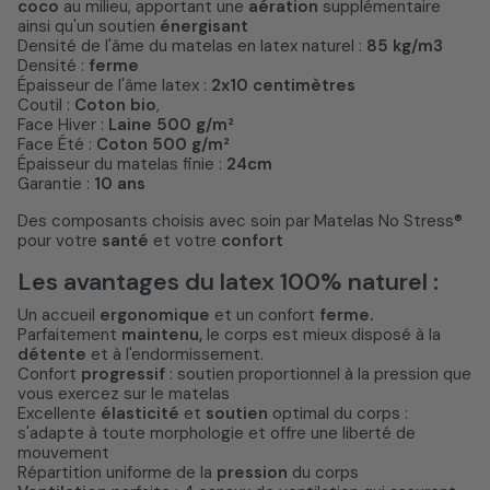
coco
au milieu, apportant une
aération
supplémentaire
ainsi qu'un soutien
énergisant
Densité de l'âme du matelas en latex naturel :
85 kg/m3
Densité :
ferme
Épaisseur de l'âme latex :
2x10 centimètres
Coutil :
Coton bio
,
Face Hiver :
Laine 500 g/m²
Face Été :
Coton 500 g/m²
Épaisseur du matelas finie :
24cm
Garantie :
10 ans
Des composants choisis avec soin par Matelas No Stress®
pour votre
santé
et votre
confort
Les avantages du latex 100% naturel :
Un accueil
ergonomique
et un confort
ferme.
Parfaitement
maintenu,
le corps est mieux disposé à la
détente
et à l'endormissement.
Confort
progressif
: soutien proportionnel à la pression que
vous exercez sur le matelas
Excellente
élasticité
et
soutien
optimal du corps :
s'adapte à toute morphologie et offre une liberté de
mouvement
Répartition uniforme de la
pression
du corps