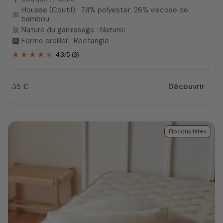
Housse (Coutil) : 74% polyester, 26% viscose de
texture
bambou
Nature du garnissage : Naturel
texture
Forme oreiller : Rectangle
bedroom_child
4.3
/
5
(3)
35 €
Découvrir
Prix
Flocons latex