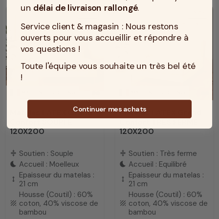
un
délai de livraison rallongé
.
Latex
Latex
Garantie 10 ans
Garantie 10 ans
Service client & magasin : Nous restons
ouverts pour vous accueillir et répondre à
vos questions !
Toute l'équipe vous souhaite un très bel été
!
MADE IN TOURCOING
MADE IN TOURCOING
Continuer mes achats
Matelas LATEX Grand
Matelas LATEX Grand
Confort SOUPLE
Confort TRES FERME
120X200
120X200
Soutien : Souple
Soutien : Très ferme
compress
compress
Accueil : Moelleux
Accueil : Equilibré
bedtime
bedtime
Epaisseur du matelas :
Epaisseur du matelas :
height
height
21 cm
21 cm
Housse (Coutil) : 60%
Housse (Coutil) : 60%
coton, 40% viscose de
coton, 40% viscose de
texture
texture
bambou
bambou