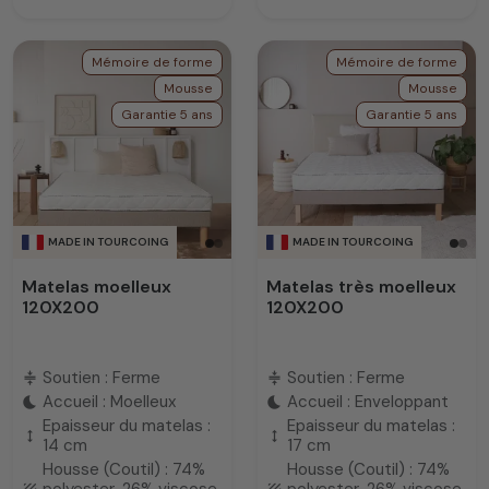
Mémoire de forme
Mémoire de forme
Mousse
Mousse
Garantie 5 ans
Garantie 5 ans
MADE IN TOURCOING
MADE IN TOURCOING
Matelas moelleux
Matelas très moelleux
120X200
120X200
Soutien : Ferme
Soutien : Ferme
compress
compress
Accueil : Moelleux
Accueil : Enveloppant
bedtime
bedtime
Epaisseur du matelas :
Epaisseur du matelas :
height
height
14 cm
17 cm
Housse (Coutil) : 74%
Housse (Coutil) : 74%