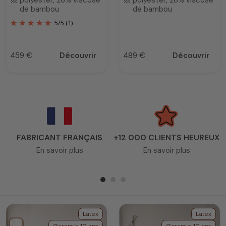
polyester, 26% viscose
polyester, 26% viscose
texture
texture
de bambou
de bambou
5
/
5
(1)
459 €
Découvrir
489 €
Découvrir
Prix
Prix
FABRICANT FRANÇAIS
+12 000 CLIENTS HEUREUX
En savoir plus
En savoir plus
Latex
Latex