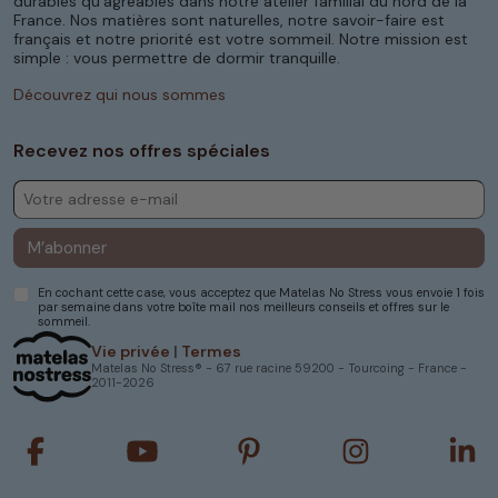
durables qu’agréables dans notre atelier familial du nord de la
Un excellent compromis entre
France. Nos matières sont naturelles, notre savoir-faire est
français et notre priorité est votre sommeil. Notre mission est
confort et encombrement
simple : vous permettre de dormir tranquille.
Le
matelas 120x200 cm
offre une surface de
Découvrez qui nous sommes
couchage appréciable tout en restant plus
compact qu'un lit double traditionnel. Ce
compromis plaît particulièrement aux adultes
Recevez nos offres spéciales
vivant seuls ou aux adolescents recherchant
davantage d'espace.
Voici quelques avantages de cette dimension :
M’abonner
meilleure liberté de mouvement
format adapté aux petites chambres
En cochant cette case, vous acceptez que Matelas No Stress vous envoie 1 fois
couchage confortable pour une personne
par semaine dans votre boîte mail nos meilleurs conseils et offres sur le
sommeil.
intégration facile dans différents intérieurs
large choix de technologies et de niveaux de
Vie privée
|
Termes
fermeté
Matelas No Stress® - 67 rue racine 59200 - Tourcoing - France -
2011-2026
Nos matelas sont conçus pour répondre à ces
attentes avec différentes compositions et
plusieurs niveaux d'accueil selon les habitudes
de sommeil.