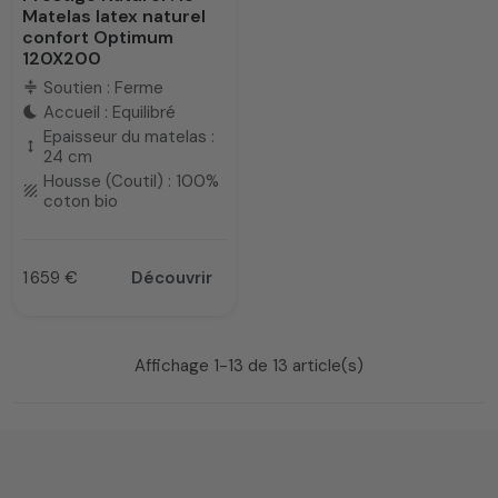
Matelas latex naturel
confort Optimum
120X200
Soutien : Ferme
compress
Accueil : Equilibré
bedtime
Epaisseur du matelas :
height
24 cm
Housse (Coutil) : 100%
texture
coton bio
1 659 €
Découvrir
Prix
Affichage 1-13 de 13 article(s)