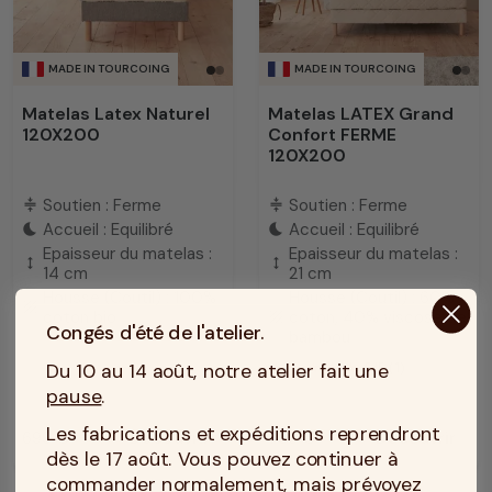
MADE IN TOURCOING
MADE IN TOURCOING
Matelas Latex Naturel
Matelas LATEX Grand
120X200
Confort FERME
120X200
Soutien : Ferme
Soutien : Ferme
compress
compress
Accueil : Equilibré
Accueil : Equilibré
bedtime
bedtime
Epaisseur du matelas :
Epaisseur du matelas :
height
height
14 cm
21 cm
Housse (Coutil) : 100%
Housse (Coutil) : 60%
texture
coton bio
coton, 40% viscose de
texture
Congés d'été de l'atelier.
bambou
5
/
5
(1)
Du 10 au 14 août, notre atelier fait une
pause
.
Les fabrications et expéditions reprendront
699 €
Découvrir
799 €
Découvrir
Prix
Prix
dès le 17 août. Vous pouvez continuer à
commander normalement, mais prévoyez