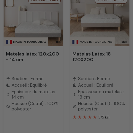
Garantie 10 ans
Garantie 10 ans
MADE IN TOURCOING
MADE IN TOURCOING
Matelas latex 120x200
Matelas Latex 18
- 14 cm
120X200
Soutien : Ferme
Soutien : Ferme
compress
compress
Accueil : Equilibré
Accueil : Equilibré
bedtime
bedtime
Epaisseur du matelas :
Epaisseur du matelas :
height
height
14 cm
18 cm
Housse (Coutil) : 100%
Housse (Coutil) : 100%
texture
texture
polyester
polyester
5
/
5
(2)