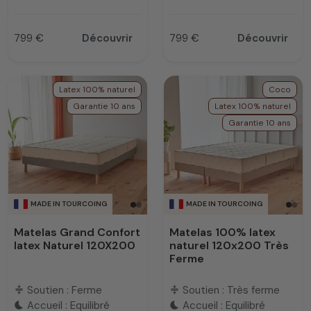
799 €
Découvrir
799 €
Découvrir
Prix
Prix
Latex 100% naturel
Coco
Garantie 10 ans
Latex 100% naturel
Garantie 10 ans
MADE IN TOURCOING
MADE IN TOURCOING
Matelas Grand Confort
Matelas 100% latex
latex Naturel 120X200
naturel 120x200 Très
Ferme
Soutien : Ferme
Soutien : Très ferme
compress
compress
Accueil : Equilibré
Accueil : Equilibré
bedtime
bedtime