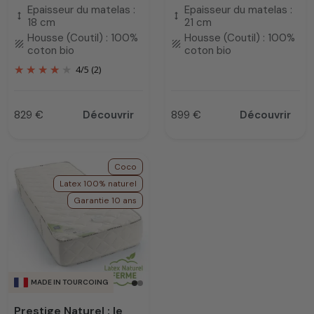
Epaisseur du matelas :
Epaisseur du matelas :
height
height
18 cm
21 cm
Housse (Coutil) : 100%
Housse (Coutil) : 100%
texture
texture
coton bio
coton bio
4
/
5
(2)
829 €
Découvrir
899 €
Découvrir
Prix
Prix
Coco
Latex 100% naturel
Garantie 10 ans
MADE IN TOURCOING
Prestige Naturel : le