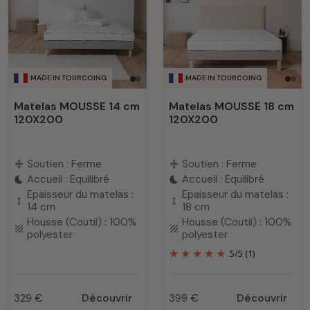
MADE IN TOURCOING
MADE IN TOURCOING
Matelas MOUSSE 14 cm
Matelas MOUSSE 18 cm
120X200
120X200
Soutien : Ferme
Soutien : Ferme
compress
compress
Accueil : Equilibré
Accueil : Equilibré
bedtime
bedtime
Epaisseur du matelas :
Epaisseur du matelas :
height
height
14 cm
18 cm
Housse (Coutil) : 100%
Housse (Coutil) : 100%
texture
texture
polyester
polyester
5
/
5
(1)
329 €
Découvrir
399 €
Découvrir
Prix
Prix