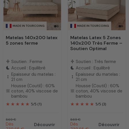
MADE IN TOURCOING
MADE IN TOURCOING
Matelas 140x200 latex
Matelas Latex 5 Zones
5 zones ferme
140x200 Très Ferme –
Soutien Optimal
Soutien : Ferme
Soutien : Très ferme
compress
compress
Accueil : Equilibré
Accueil : Equilibré
bedtime
bedtime
Epaisseur du matelas :
Epaisseur du matelas :
height
height
21 cm
21 cm
Housse (Coutil) : 60%
Housse (Coutil) : 60%
coton, 40% viscose de
coton, 40% viscose de
texture
texture
bambou
bambou
5
/
5
(1)
5
/
5
(3)
Prix habituel
Prix habituel
869 €
869 €
Prix promotionnel
Prix promotionnel
Dès
Dès
Découvrir
Découvrir