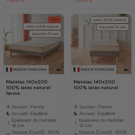
738,65 €
738,65 €
-15%
Latex 100% naturel
Latex 100% naturel
Garantie 10 ans
Garantie 10 ans
MADE IN TOURCOING
MADE IN TOURCOING
Matelas 140x200
Matelas 140x200
100% latex naturel
100% latex naturel
ferme
Soutien : Ferme
Soutien : Ferme
compress
compress
Accueil : Equilibré
Accueil : Equilibré
bedtime
bedtime
Epaisseur du matelas :
Epaisseur du matelas :
height
height
18 cm
14 cm
Housse (Coutil) : 100%
Housse (Coutil) : 100%
texture
texture