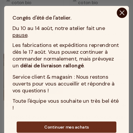
coton bio
coton bio
5
/
5
(5)
4
/
5
(1)
Congés d'été de l'atelier.
Prix habituel
909 €
Du 10 au 14 août, notre atelier fait une
Prix promotionnel
Dès
Découvrir
789 €
Découvrir
pause
.
Prix
772,65 €
Les fabrications et expéditions reprendront
dès le 17 août. Vous pouvez continuer à
-15%
Latex
commander normalement, mais prévoyez
Latex 100% naturel
Mémoire de forme
un
délai de livraison rallongé
.
Garantie 10 ans
Garantie 10 ans
Service client & magasin : Nous restons
ouverts pour vous accueillir et répondre à
vos questions !
Toute l'équipe vous souhaite un très bel été
MADE IN TOURCOING
MADE IN TOURCOING
!
Matelas 140x200
Matelas 140x200 latex
100% latex naturel
3 zones mémoire de
Continuer mes achats
moelleux
forme souple