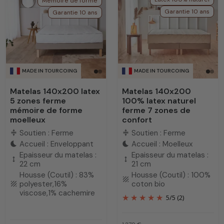
Mémoire de forme
Garantie 10 ans
Garantie 10 ans
MADE IN TOURCOING
MADE IN TOURCOING
Matelas 140x200 latex
Matelas 140x200
5 zones ferme
100% latex naturel
mémoire de forme
ferme 7 zones de
moelleux
confort
Soutien : Ferme
Soutien : Ferme
compress
compress
Accueil : Enveloppant
Accueil : Moelleux
bedtime
bedtime
Epaisseur du matelas :
Epaisseur du matelas :
height
height
22 cm
21 cm
Housse (Coutil) : 83%
Housse (Coutil) : 100%
texture
polyester,16%
coton bio
texture
viscose,1% cachemire
5
/
5
(2)