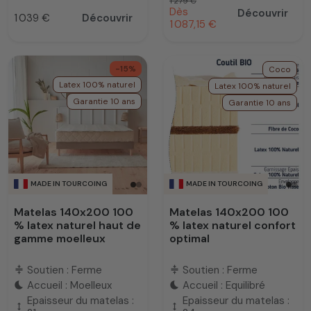
Prix habituel
1 279 €
Prix promotionnel
Dès
Découvrir
1 039 €
Découvrir
Prix
1 087,15 €
-15%
Coco
Latex 100% naturel
Latex 100% naturel
Garantie 10 ans
Garantie 10 ans
MADE IN TOURCOING
MADE IN TOURCOING
Matelas 140x200 100
Matelas 140x200 100
% latex naturel haut de
% latex naturel confort
gamme moelleux
optimal
Soutien : Ferme
Soutien : Ferme
compress
compress
Accueil : Moelleux
Accueil : Equilibré
bedtime
bedtime
Epaisseur du matelas :
Epaisseur du matelas :
height
height