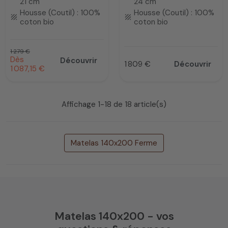
21 cm
24 cm
Housse (Coutil) : 100%
Housse (Coutil) : 100%
texture
texture
coton bio
coton bio
Prix habituel
1 279 €
Prix promotionnel
Dès
Découvrir
1 809 €
Découvrir
Prix
1 087,15 €
Affichage 1-18 de 18 article(s)
Matelas 140x200 Ferme
Matelas 140x200 - vos