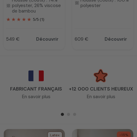
Housse (Coutil) : 74%
Housse (Coutil) : 100%
texture
polyester, 26% viscose
polyester
texture
de bambou
5
/
5
(1)
549 €
Découvrir
609 €
Découvrir
Prix
Prix
FABRICANT FRANÇAIS
+12 000 CLIENTS HEUREUX
En savoir plus
En savoir plus
-15%
Latex