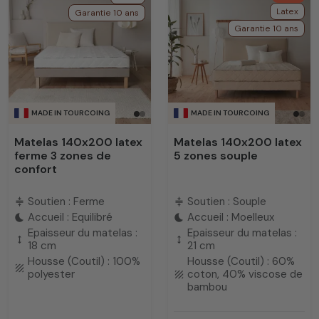
Latex
Garantie 10 ans
Garantie 10 ans
MADE IN TOURCOING
MADE IN TOURCOING
Matelas 140x200 latex
Matelas 140x200 latex
ferme 3 zones de
5 zones souple
confort
Soutien : Ferme
Soutien : Souple
compress
compress
Accueil : Equilibré
Accueil : Moelleux
bedtime
bedtime
Epaisseur du matelas :
Epaisseur du matelas :
height
height
18 cm
21 cm
Housse (Coutil) : 100%
Housse (Coutil) : 60%
texture
polyester
coton, 40% viscose de
texture
bambou