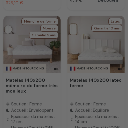
479 €
Découvrir
Prix
323,10 €
Mémoire de forme
Latex
Mousse
Garantie 10 ans
Garantie 5 ans
MADE IN TOURCOING
MADE IN TOURCOING
Matelas 140x200
Matelas 140x200 latex
mémoire de forme très
ferme
moelleux
Soutien : Ferme
Soutien : Ferme
compress
compress
Accueil : Enveloppant
Accueil : Equilibré
bedtime
bedtime
Epaisseur du matelas :
Epaisseur du matelas :
height
height
17 cm
14 cm