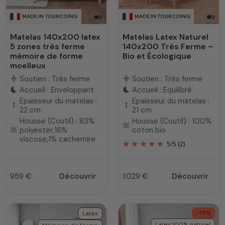
MADE IN TOURCOING
MADE IN TOURCOING
Matelas 140x200 latex
Matelas Latex Naturel
5 zones très ferme
140x200 Très Ferme –
mémoire de forme
Bio et Écologique
moelleux
Soutien : Très ferme
Soutien : Très ferme
compress
compress
Accueil : Enveloppant
Accueil : Equilibré
bedtime
bedtime
Epaisseur du matelas :
Epaisseur du matelas :
height
height
22 cm
21 cm
Housse (Coutil) : 83%
Housse (Coutil) : 100%
texture
polyester,16%
coton bio
texture
viscose,1% cachemire
5
/
5
(2)
959 €
Découvrir
1 029 €
Découvrir
Prix
Prix
-15%
Latex
Latex 100% naturel