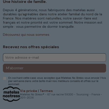
Une histoire de famille.
Un format pensé pour
Depuis 4 générations, nous fabriquons des matelas aussi
l’esthétique et la
durables qu’agréables dans notre atelier familial du nord de la
France. Nos matières sont naturelles, notre savoir-faire est
praticité
français et notre priorité est votre sommeil. Notre mission est
simple : vous permettre de dormir tranquille.
Le
matelas demi corbeille
se distingue par ses
Découvrez qui nous sommes
coins arrondis, qui apportent douceur aux
lignes du lit et limitent les chocs lorsque l’on
circule autour. Ce design ne se contente pas
Recevez nos offres spéciales
d’être beau : il est aussi fonctionnel, notamment
dans les chambres où l’espace est optimisé.
Nos matelas sont réalisés sur mesure pour
M’abonner
s’ajuster parfaitement à votre cadre, qu’il
s’agisse d’un lit classique ou d’un modèle plus
En cochant cette case, vous acceptez que Matelas No Stress vous envoie 1 fois
sophistiqué. Avec nos offres, vous avez la
par semaine dans votre boîte mail nos meilleurs conseils et offres sur le
garantie d’un produit qui allie confort,
sommeil.
esthétique et longévité.
Vie privée
|
Termes
Matelas No Stress® - 67 rue racine 59200 - Tourcoing - France -
2011-2026
Des matériaux choisis