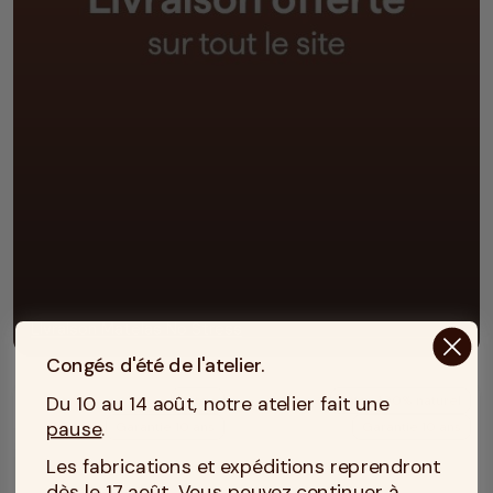
Livraison Matelas No Stress
Congés d'été de l'atelier.
Du 10 au 14 août, notre atelier fait une
Latex
Latex 100% naturel
pause
.
Garantie 10 ans
Garantie 10 ans
Les fabrications et expéditions reprendront
dès le 17 août. Vous pouvez continuer à