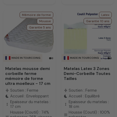
Mémoire de forme
Latex
Mousse
Garantie 10 ans
Garantie 5 ans
MADE IN TOURCOING
MADE IN TOURCOING
Matelas mousse demi
Matelas Latex 3 Zones
corbeille ferme
Demi-Corbeille Toutes
mémoire de forme
Tailles
ultra moelleux - 17 cm
Soutien : Ferme
Soutien : Ferme
compress
compress
Accueil : Enveloppant
Accueil : Equilibré
bedtime
bedtime
Epaisseur du matelas :
Epaisseur du matelas :
height
height
17 cm
18 cm
Housse (Coutil) : 74%
Housse (Coutil) : 100%
texture