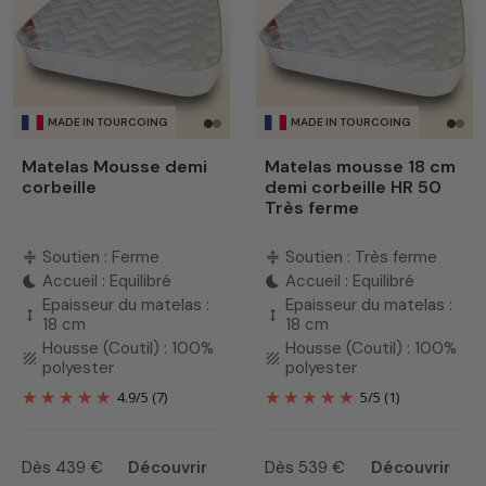
Ce format est particulièrement apprécié pour les lits de
style ou pour ceux qui souhaitent intégrer un design
élégant à leur espace nuit. Nos
matelas
sont pensés pour
offrir un soutien optimal et un confort moelleux, tout en
MADE IN TOURCOING
MADE IN TOURCOING
s’adaptant parfaitement aux dimensions et aux
spécificités de votre lit.
Matelas Mousse demi
Matelas mousse 18 cm
corbeille
demi corbeille HR 50
Très ferme
Soutien : Ferme
Soutien : Très ferme
compress
compress
Accueil : Equilibré
Accueil : Equilibré
bedtime
bedtime
Epaisseur du matelas :
Epaisseur du matelas :
height
height
18 cm
18 cm
Housse (Coutil) : 100%
Housse (Coutil) : 100%
texture
texture
polyester
polyester
4.9
/
5
(7)
5
/
5
(1)
Dès 439 €
Découvrir
Dès 539 €
Découvrir
Prix
Prix