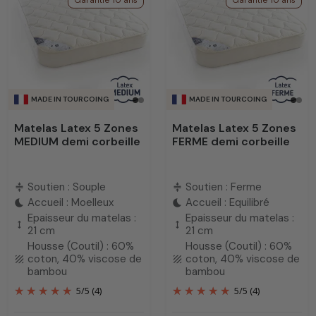
Garantie 10 ans
Garantie 10 ans
MADE IN TOURCOING
MADE IN TOURCOING
Matelas Latex 5 Zones
Matelas Latex 5 Zones
MEDIUM demi corbeille
FERME demi corbeille
Soutien : Souple
Soutien : Ferme
compress
compress
Accueil : Moelleux
Accueil : Equilibré
bedtime
bedtime
Epaisseur du matelas :
Epaisseur du matelas :
height
height
21 cm
21 cm
Housse (Coutil) : 60%
Housse (Coutil) : 60%
coton, 40% viscose de
coton, 40% viscose de
texture
texture
bambou
bambou
5
/
5
(4)
5
/
5
(4)