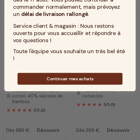
commander normalement, mais prévoyez
un
délai de livraison rallongé
.
Service client & magasin : Nous restons
MADE IN TOURCOING
MADE IN TOURCOING
ouverts pour vous accueillir et répondre à
Matelas Latex 5 Zones
Matelas Elegance
vos questions !
TRES FERME demi
Demi-Corbeille, latex
corbeille
100% naturel 18cm
Toute l'équipe vous souhaite un très bel été
!
Soutien : Très ferme
Soutien : Ferme
compress
compress
Accueil : Equilibré
Accueil : Equilibré
bedtime
bedtime
Epaisseur du matelas :
Epaisseur du matelas :
Continuer mes achats
height
height
21 cm
18 cm
Housse (Coutil) : 60%
Housse (Coutil) : 100%
texture
coton, 40% viscose de
coton bio
texture
bambou
5
/
5
(5)
5
/
5
(2)
Dès 889 €
Découvrir
Dès 959 €
Découvrir
Prix
Prix