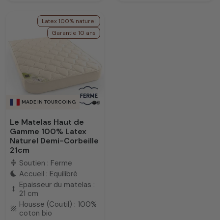
Latex 100% naturel
Garantie 10 ans
MADE IN TOURCOING
Le Matelas Haut de
Gamme 100% Latex
Naturel Demi-Corbeille
21cm
Soutien : Ferme
compress
Accueil : Equilibré
bedtime
Epaisseur du matelas :
height
21 cm
Housse (Coutil) : 100%
texture
coton bio