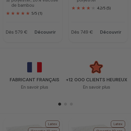
polyester, 26% viscose
polyester
texture
de bambou
4.2
/
5
(5)
5
/
5
(1)
Dès 579 €
Découvrir
Dès 749 €
Découvrir
Prix
Prix
FABRICANT FRANÇAIS
+12 000 CLIENTS HEUREUX
En savoir plus
En savoir plus
Latex
Latex