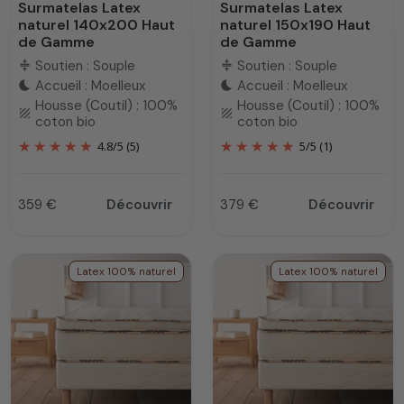
Surmatelas Latex
Surmatelas Latex
naturel 140x200 Haut
naturel 150x190 Haut
de Gamme
de Gamme
Soutien : Souple
Soutien : Souple
compress
compress
Accueil : Moelleux
Accueil : Moelleux
bedtime
bedtime
Housse (Coutil) : 100%
Housse (Coutil) : 100%
texture
texture
coton bio
coton bio
4.8
/
5
(5)
5
/
5
(1)
359 €
Découvrir
379 €
Découvrir
Prix
Prix
Latex 100% naturel
Latex 100% naturel