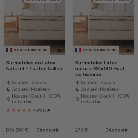
MADE IN TOURCOING
MADE IN TOURCOING
Surmatelas en Latex
Surmatelas Latex
Naturel - Toutes tailles
naturel 80x190 Haut
de Gamme
Soutien : Souple
Soutien : Souple
compress
compress
Accueil : Moelleux
Accueil : Moelleux
bedtime
bedtime
Housse (Coutil) : 100%
Housse (Coutil) : 100%
texture
texture
coton bio
coton bio
4.9
/
5
(78)
Dès 269 €
Découvrir
279 €
Découvrir
Prix
Prix