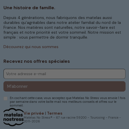
Ce matériau naturel est non seulement plus
Une histoire de famille.
écologique, mais il offre aussi un niveau de confort
et de longévité largement supérieur.
Depuis 4 générations, nous fabriquons des matelas aussi
durables qu’agréables dans notre atelier familial du nord de la
Nos produits en latex naturel comme nos
matelas
France. Nos matières sont naturelles, notre savoir-faire est
latex naturel
sont certifiés sans substances
français et notre priorité est votre sommeil. Notre mission est
nocives et sont conçus pour durer dans le temps,
simple : vous permettre de dormir tranquille.
sans affaissement prématuré. Le
surmatelas en
latex naturel
est ainsi un investissement durable
Découvrez qui nous sommes
pour votre bien-être, mais aussi pour votre
engagement en faveur d’une consommation plus
responsable.
Recevez nos offres spéciales
Un confort sur mesure avec un
surmatelas latex naturel
Parce que chaque dormeur est unique, nos
M’abonner
surmatelas sont fabriqués en
différentes
épaisseurs
et densités pour répondre à toutes les
En cochant cette case, vous acceptez que Matelas No Stress vous envoie 1 fois
attentes. Que vous recherchiez un soutien
par semaine dans votre boîte mail nos meilleurs conseils et offres sur le
tonique ou un accueil plus enveloppant proche de
sommeil.
la mousse à mémoire, le latex naturel s’adapte à
Vie privée
|
Termes
vos préférences.
Matelas No Stress® - 67 rue racine 59200 - Tourcoing - France -
2011-2026
Nos produits sont conçus pour améliorer la qualité