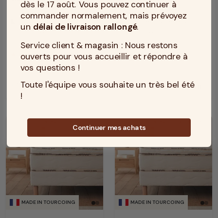
dès le 17 août. Vous pouvez continuer à
Soutien : Souple
Soutien : Souple
compress
compress
commander normalement, mais prévoyez
Accueil : Moelleux
Accueil : Moelleux
bedtime
bedtime
un
délai de livraison rallongé
.
Housse (Coutil) : 100%
Housse (Coutil) : 100%
texture
texture
coton bio
coton bio
Service client & magasin : Nous restons
5
/
5
(1)
4.8
/
5
(10)
ouverts pour vous accueillir et répondre à
vos questions !
Toute l'équipe vous souhaite un très bel été
340 €
Découvrir
359 €
Découvrir
Prix
Prix
!
Latex 100% naturel
Latex 100% naturel
Continuer mes achats
MADE IN TOURCOING
MADE IN TOURCOING