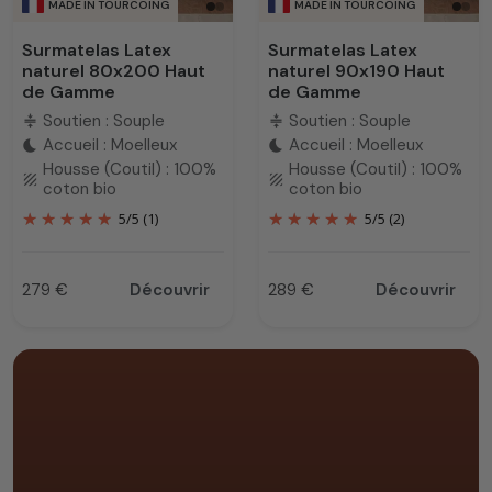
MADE IN TOURCOING
MADE IN TOURCOING
Surmatelas Latex
Surmatelas Latex
naturel 80x200 Haut
naturel 90x190 Haut
de Gamme
de Gamme
Soutien : Souple
Soutien : Souple
compress
compress
Accueil : Moelleux
Accueil : Moelleux
bedtime
bedtime
Housse (Coutil) : 100%
Housse (Coutil) : 100%
texture
texture
coton bio
coton bio
5
/
5
(1)
5
/
5
(2)
279 €
Découvrir
289 €
Découvrir
Prix
Prix