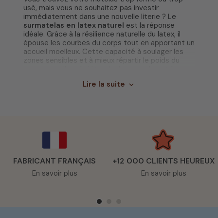
usé, mais vous ne souhaitez pas investir
immédiatement dans une nouvelle literie ? Le
surmatelas en latex naturel
est la réponse
idéale. Grâce à la résilience naturelle du latex, il
épouse les courbes du corps tout en apportant un
accueil moelleux. Cette capacité à soulager les
zones sensibles et à mieux répartir le poids du
corps contribue à détendre les muscles et à
favoriser une circulation sanguine optimale durant
Lire la suite
expand_more
la nuit.
Notre
savoir-faire artisanal
nous permet de
concevoir des surmatelas parfaitement adaptés à
vos besoins, quelle que soit votre morphologie.
C’est aussi une manière de
prolonger la durée de
vie de votre matelas
actuel sans compromis sur
votre bien-être.
FABRICANT FRANÇAIS
+12 000 CLIENTS HEUREUX
Latex 100% naturel, une matière aux
En savoir plus
En savoir plus
multiples avantages
Le latex est une matière naturellement élastique,
durable et respirante. Contrairement à un latex
synthétique, issu de produits pétrochimiques, le
latex 100% naturel
provient de la
sève d’hévéa
.