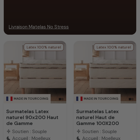
Livraison Matelas No Stress
Latex 100% naturel
Latex 100% naturel
MADE IN TOURCOING
MADE IN TOURCOING
Surmatelas Latex
Surmatelas Latex
naturel 90x200 Haut
naturel Haut de
de Gamme
Gamme 100X200
Soutien : Souple
Soutien : Souple
compress
compress
Accueil : Moelleux
Accueil : Moelleux
bedtime
bedtime