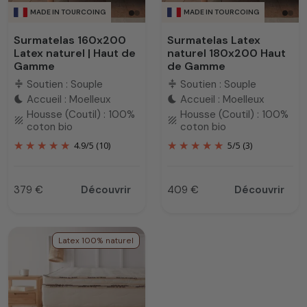
MADE IN TOURCOING
MADE IN TOURCOING
Surmatelas 160x200
Surmatelas Latex
Latex naturel | Haut de
naturel 180x200 Haut
Gamme
de Gamme
Soutien : Souple
Soutien : Souple
compress
compress
Accueil : Moelleux
Accueil : Moelleux
bedtime
bedtime
Housse (Coutil) : 100%
Housse (Coutil) : 100%
texture
texture
coton bio
coton bio
4.9
/
5
(10)
5
/
5
(3)
379 €
Découvrir
409 €
Découvrir
Prix
Prix
Latex 100% naturel