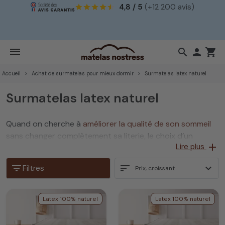
4,8 / 5
(+12 200 avis)
!
search

shopping_cart
Accueil
Achat de surmatelas pour mieux dormir
Surmatelas latex naturel
Surmatelas latex naturel
Quand on cherche à
améliorer la qualité de son sommeil
sans changer complètement sa literie, le choix d’un
add
Lire plus
surmatelas en latex naturel
s’impose comme une
solution aussi efficace que durable. Pensé pour apporter
filter_list
sort
expand_more
Filtres
Prix, croissant
un confort supplémentaire à votre
matelas
actuel, il
s’adapte parfaitement à votre morphologie et soulage les
points de pression grâce à la souplesse unique du
latex
Latex 100% naturel
Latex 100% naturel
100% naturel
.