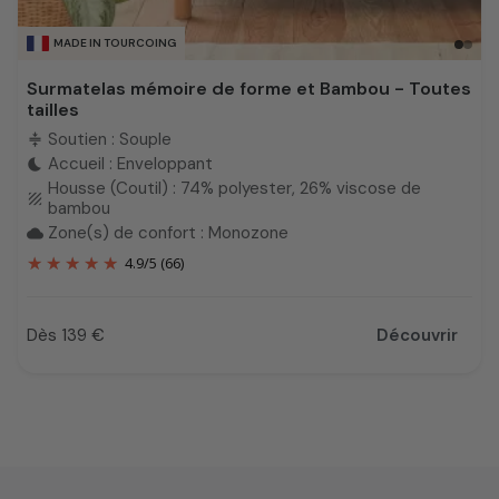
MADE IN TOURCOING
Surmatelas mémoire de forme et Bambou - Toutes
tailles
Soutien : Souple
compress
Accueil : Enveloppant
bedtime
Housse (Coutil) : 74% polyester, 26% viscose de
texture
bambou
Zone(s) de confort : Monozone
cloud
4.9
/
5
(66)
Dès 139 €
Découvrir
Prix