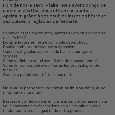
Lire les avis
Fort de notre savoir-faire, nous avons conçu ce
sommier à lattes, vous offrant un confort
optimum grâce à ses doubles lattes en hêtre et
ses curseurs réglables de fermeté.
Sommier lattes apparentes, hauteur 18 cm en épicéa bois
4.7
/
5
(15 avis)
certifié PEFC
Double lattes en hêtre
sur rotule caoutchouc.
Double embouts offrant une suspension
Curseurs réglables au niveau du bassin pour ajuster la
fermeté
Sommier finition coutil avec 8 mm de mousse confort
Sommier compatible avec toutes les technologies de
matelas
S'adapte parfaitement à tous nos matelas
Nous vous proposons ce sommier finition déco, avec
cinq coloris au choix.
Besoin de voir les coloris en vrai...sur simple demande, nous
vous envoyons des échantillons de coloris afin de vous
rendre compte de la qualité de notre produit.