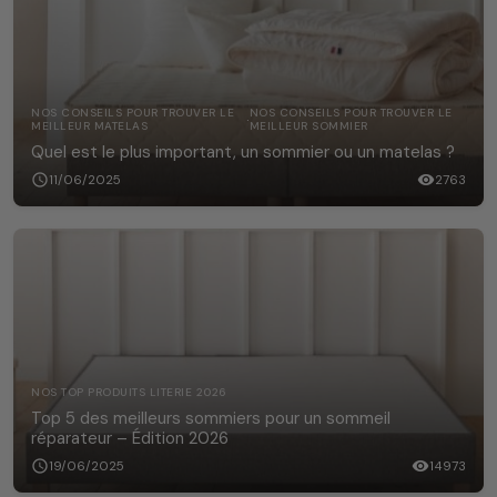
NOS CONSEILS POUR TROUVER LE
NOS CONSEILS POUR TROUVER LE
·
MEILLEUR MATELAS
MEILLEUR SOMMIER
Quel est le plus important, un sommier ou un matelas ?
schedule
11/06/2025
visibility
2763
NOS TOP PRODUITS LITERIE 2026
Top 5 des meilleurs sommiers pour un sommeil
réparateur – Édition 2026
schedule
19/06/2025
visibility
14973