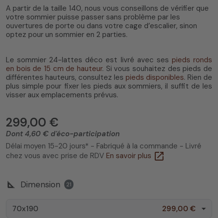
A partir de la taille 140, nous vous conseillons de vérifier que
votre sommier puisse passer sans problème par les
ouvertures de porte ou dans votre cage d’escalier, sinon
optez pour un sommier en 2 parties.
Le sommier 24-lattes déco est livré avec ses
pieds ronds
en bois de 15 cm de hauteur
. Si vous souhaitez des pieds de
différentes hauteurs, consultez les
pieds disponibles
. Rien de
plus simple pour fixer les pieds aux sommiers, il suffit de les
visser aux emplacements prévus.
299,00 €
Dont 4,60 € d'éco-participation
Délai moyen 15-20 jours* - Fabriqué à la commande - Livré
open_in_new
chez vous avec prise de RDV
En savoir plus
square_foot
Dimension
21
70x190
299,00 €