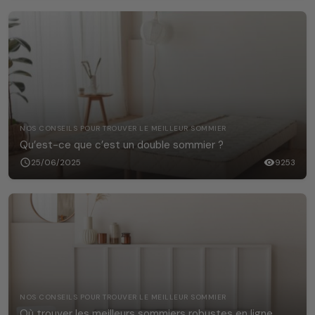
NOS CONSEILS POUR TROUVER LE MEILLEUR SOMMIER
Qu’est-ce que c’est un double sommier ?
schedule
25/06/2025
visibility
9253
NOS CONSEILS POUR TROUVER LE MEILLEUR SOMMIER
Où trouver les meilleurs sommiers robustes en ligne