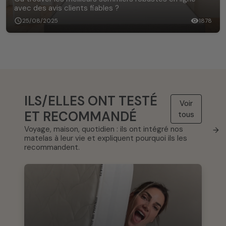
avec des avis clients fiables ?
schedule
25/08/2025
visibility
1878
ILS/ELLES ONT TESTÉ
Voir
ET RECOMMANDÉ
tous
Voyage, maison, quotidien : ils ont intégré nos
→
matelas à leur vie et expliquent pourquoi ils les
recommandent.