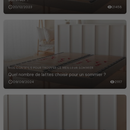
schedule
20/12/2023
visibility
21458
NOS CONSEILS POUR TROUVER LE MEILLEUR SOMMIER
Quel nombre de lattes choisir pour un sommier ?
schedule
09/09/2024
visibility
21117