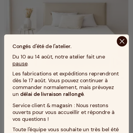
Congés d'été de l'atelier.
Du 10 au 14 août, notre atelier fait une
pause
.
Les fabrications et expéditions reprendront
MADE IN TOURCOING
dès le 17 août. Vous pouvez continuer à
commander normalement, mais prévoyez
Matelas EOS dehoussable toutes tailles
un
délai de livraison rallongé
.
Soutien : Ferme
compress
Accueil : Equilibré
Service client & magasin : Nous restons
bedtime
Epaisseur du matelas : 20 cm
height
ouverts pour vous accueillir et répondre à
Zone(s) de confort : Monozone
cloud
vos questions !
Toute l'équipe vous souhaite un très bel été