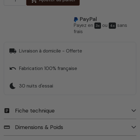
PayPal
Payez en
ou
sans
3x
4x
frais
local_shipping
Livraison à domicile - Offerte
undo
Fabrication 100% française
bedtime
30 nuits d'essai
Fiche technique
article
Dimensions & Poids
straighten