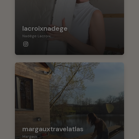
lacroixnadege
Nadège Lacroix
margauxtravelatlas
Margaux