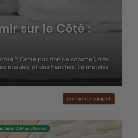
 sommeil, nous vous guidons. Notre
blog sur le
aire de chaque nuit un moment de régénération
ir sur le Côté :
 côté ? Cette position de sommeil, très
des épaules et des hanches. Le matelas
Lire l'article
complet
s Aider À Mieux Dormir