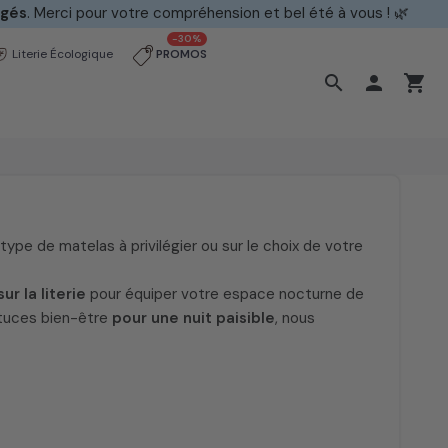
ngés
. Merci pour votre compréhension et bel été à vous ! 🌿
-30%
Literie Écologique
PROMOS
search

shopping_cart
ype de matelas à privilégier ou sur le choix de votre
ur la literie
pour équiper votre espace nocturne de
astuces bien-être
pour une nuit paisible
, nous
ie au sommeil. Et pourtant, combien d’entre nous
e repos ? Les matins difficiles, marqués par des
iterie inadapté. Pour s’assurer des nuits douces et