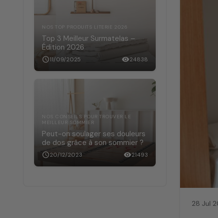
Lorsqu'i
rendez-v
surélevé
NOS TOP PRODUITS LITERIE 2026
sommeil 
Top 3 Meilleur Surmatelas –
Édition 2026
progéni
détermin
schedule
11/09/2025
visibility
24838
L'aména
incluant
lit plia
l'attent
NOS CONSEILS POUR TROUVER LE
MEILLEUR SOMMIER
recomma
Peut-on soulager ses douleurs
de dos grâce à son sommier ?
Déco
schedule
20/12/2023
visibility
21493
28 Jul 