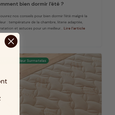
 ? On vous explique tout
mment bien dormir l'été ?
t, l'importance du choix du sommier est éclipsée par
ouvrez nos conseils pour bien dormir l'été malgré la
elas. Pourtant, le
sommier
est un élément central
leur : température de la chambre, literie adaptée,
r une nuit de repos optimale. Face à la diversité des
ratation et astuces pour un meilleur...
Lire l'article
ponibles, nous avons élaboré
un guide détaillé
pour
 naviguer dans cet univers
le bon sommier peut s'avérer délicat. Comment
le modèle parfaitement adapté à votre matelas ?
uver Le Meilleur Surmatelas
e est la plus appropriée ? Et quel impact a-t-il
nt sur
la qualité de vos nuits ?
Notre guide vous
éclairage complet sur ces points. Avec nos conseils
ont
r, aspirez à des nuits réparatrices ! Puis il est
harmoniser le choix de votre sommier avec celui de
as, et vice-versa. Les sommiers se déclinent en
z
riantes : à lattes, à ressorts, demi-corbeille,
tapissier
,
 de rangement ou encore modèles relaxants.
e du sommier dans un ensemble de literie est