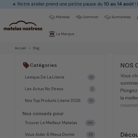
☀️ Notre atelier prend une petite pause du
10 au 14 août
!
Matelas
Sommier
Surmatelas
La Marque
Accueil
Blog
NOS C
sell
Catégories
Vous che
Lexique De La Literie
21
sommier 
Les Actus No Stress
1
Plongez 
la meill
Nos Top Produits Literie 2026
15
couvron
Nos conseils pour
Il est f
Trouver Le Meilleur Matelas
145
néglige
Décou
Vous Aider À Mieux Dormir
douleurs
28