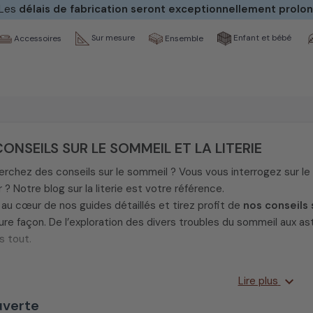
 Les
délais de fabrication seront exceptionnellement prolo
Sur mesure
Enfant et bébé
Ensemble
Accessoires
ONSEILS SUR LE SOMMEIL ET LA LITERIE
rchez des conseils sur le sommeil ? Vous vous interrogez sur le t
? Notre blog sur la literie est votre référence.
au cœur de nos guides détaillés et tirez profit de
nos conseils s
eure façon. De l’exploration des divers troubles du sommeil aux 
s tout.
ascinant de réaliser que nous dédions environ un tiers de notre v
expand_more
Lire plus
nt l’impact de
la qualité de la literie
sur nos précieuses heures d
verte
 ou des engourdissements, sont souvent le reflet d'un choix de l