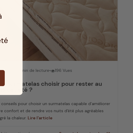
l absorbe environ un tiers des sollicitations, favorisant
tien équilibré
. Son rôle ne se limite pas à cela : il
à
lement la ventilation du matelas, prolongeant sa durée
été
Jun 2026
•
6 min de lecture
•
196 Vues
el surmatelas choisir pour rester au
ais cet été ?
 conseils pour choisir un surmatelas capable d'améliorer
re confort et de rendre vos nuits d'été plus agréables
gré la chaleur.
Lire l'article