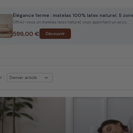
ns rayonnants, il est essentiel d’avoir une literie qui épouse p
eil. Avec un
matelas
qui vous sert pendant 10 ans, une couette f
Élégance ferme : matelas 100% latex naturel. 5 zon
ur vos rêves pendant 2 ans, votre literie mérite une attention parti
Offrez-vous un matelas latex naturel, vous apportant un accu...
ilité de votre équipement repose sur divers facteurs : votre manièr
599,00 €
Découvrir
 les matières qui le composent et, bien entendu, l’attention que
 soit destiné à un adulte ou à un enfant, naviguez à travers
nos
tte
, des oreillers et des draps adaptés à vos besoins spécifique
conseils pour bien dormir, retrouvez no
r :
ur le lit parfait est un défi en soi, bien au-delà du simple aspect
lus âgés, une série de facteurs cruciaux entrent en jeu : quelle t
 favorise un
sommeil réparateur ?
Doit-on préférer le bois ou l
eils ne se limitent pas à la simple sélection d'un lit. Puisque nou
 un sommeil de qualité revêt une importance majeure. Dormir pro
ité du corps et la clarté de l'esprit. Si vous êtes à la recherche 