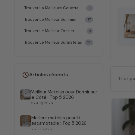
des mati
Trouver La Meilleure Couette
8
de somm
veille s
Trouver Le Meilleur Sommier
37
La durab
Trouver Le Meilleur Oreiller
9
sommeil,
Trouver Le Meilleur Surmatelas
22
aménager
la coue
Nos 
schedule
Articles récents
Trier pa
Opter po
Meilleur Matelas pour Dormir sur
ou les p
le Côté : Top 5 2026
matelas
07 Aug 2026
Nos cons
Meilleur matelas pour lit
assurer
escamotable : Top 5 2026
la vital
28 Jul 2026