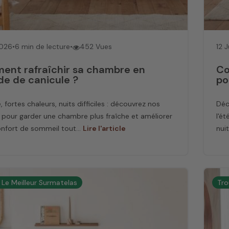
Nos con
couett
Sélectionner
2026
•
6 min de lecture
•
452 Vues
12 
le matelas 
nt rafraîchir sa chambre en
Co
garnissage
de de canicule ?
po
lors de l'ac
dédale d'opt
, fortes chaleurs, nuits difficiles : découvrez nos
Déc
Vous envis
 pour garder une chambre plus fraîche et améliorer
l'é
pas vers qu
nfort de sommeil tout...
Lire l'article
nui
polyvalente
conçue pou
catégories e
couette qui
 Le Meilleur Surmatelas
Tro
éléments cru
Notre guide 
proposant u