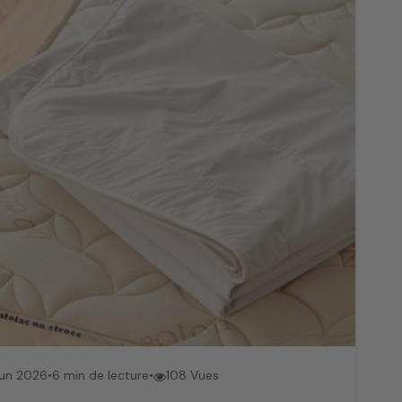
 bébé.
Jun 2026
•
6 min de lecture
•
108 Vues
s sommier : quelles dimensions