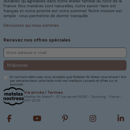
durables qu’agréables dans notre atelier familial du nord de la
avec soin pour offrir un rendu esthétique
France. Nos matières sont naturelles, notre savoir-faire est
impeccable. Vous pouvez l’associer à l’un de nos
français et notre priorité est votre sommeil. Notre mission est
matelas mémoire de forme
ou
matelas latex
,
simple : vous permettre de dormir tranquille.
pour une literie haut de gamme et personnalisée.
Notre savoir-faire artisanal nous permet de vous
Découvrez qui nous sommes
garantir un produit fiable, conçu pour durer.
Un soutien adapté à chaque morphologie
Recevez nos offres spéciales
L’un des grands avantages du
sommier sur
mesure
, c’est sa capacité à s’adapter à vos
préférences de confort. Vous souhaitez un
couchage plus ferme, plus souple, plus bas ou plus
M’abonner
haut ? Tout est possible avec nos sommier
fabriqués à la demande. Cela vous permet
d’optimiser votre position de sommeil, de réduire
En cochant cette case, vous acceptez que Matelas No Stress vous envoie 1 fois
par semaine dans votre boîte mail nos meilleurs conseils et offres sur le
les tensions musculaires et
d’améliorer la qualité
sommeil.
de sommeil
.
Vie privée
|
Termes
Grâce à un soutien précis, le matelas et le
Matelas No Stress® - 67 rue racine 59200 - Tourcoing - France -
2011-2026
sommier fonctionnent ensemble pour favoriser
une circulation sanguine optimale et maintenir un
bon alignement du corps. C’est la combinaison
idéale pour un sommeil réparateur nuit après nuit.
Compatible avec vos cadres de lit et vos