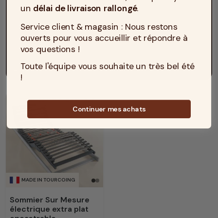
un
délai de livraison rallongé
.
Service client & magasin : Nous restons
ouverts pour vous accueillir et répondre à
vos questions !
Toute l'équipe vous souhaite un très bel été
Livraison Matelas No Stress
!
Sommier Electrique
Continuer mes achats
MADE IN TOURCOING
Sommier Sur Mesure
électrique extra plat