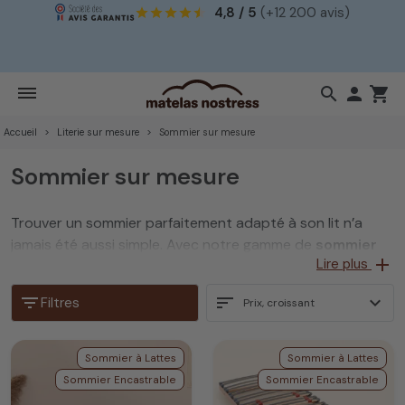
4,8 / 5
(+12 200 avis)
!
search

shopping_cart
Accueil
Literie sur mesure
Sommier sur mesure
Sommier sur mesure
Trouver un sommier parfaitement adapté à son lit n’a
jamais été aussi simple. Avec notre gamme de
sommier
add
Lire plus
sur mesure
, vous choisissez une solution qui répond à
toutes vos contraintes : dimensions particulières, hauteur
filter_list
sort
expand_more
Filtres
Prix, croissant
idéale, type de lattes, compatibilité avec un cadre de lit
ancien ou un couchage spécifique… Nos produits sont
pensés pour répondre à toutes les configurations, même
Sommier à Lattes
Sommier à Lattes
les plus exigeantes.
Sommier Encastrable
Sommier Encastrable