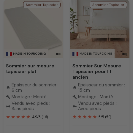
Sommier Tapissier
Sommier Tapissier
MADE IN TOURCOING
MADE IN TOURCOING
Sommier sur mesure
Sommier Sur Mesure
tapissier plat
Tapissier pour lit
ancien
Epaisseur du sommier :
Epaisseur du sommier :
layers
layers
6 cm
15 cm
Montage : Monté
Montage : Monté
build
build
Vendu avec pieds :
Vendu avec pieds :
king_bed
king_bed
Sans pieds
Avec pieds
4.9
/
5
(16)
5
/
5
(50)