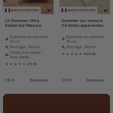
MADE IN TOURCOING
MADE IN TOURCOING
Lit Sommier Ultra
Sommier sur mesure
Solide Sur Mesure
24 lattes apparentes
Epaisseur du sommier :
Epaisseur du sommier :
layers
layers
15 cm
16 cm
Montage : Monté
Montage : Monté
build
build
Vendu avec pieds :
4.6
/
5
(9)
king_bed
Avec pieds
5
/
5
(3)
219 €
Découvrir
339 €
Découvrir
Prix
Prix