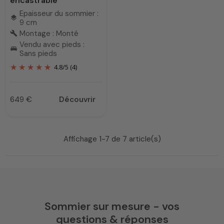
encastrable
Epaisseur du sommier :
layers
9 cm
Montage : Monté
build
Vendu avec pieds :
king_bed
Sans pieds
4.8
/
5
(4)
649 €
Découvrir
Prix
Affichage 1-7 de 7 article(s)
Sommier sur mesure - vos
questions & réponses