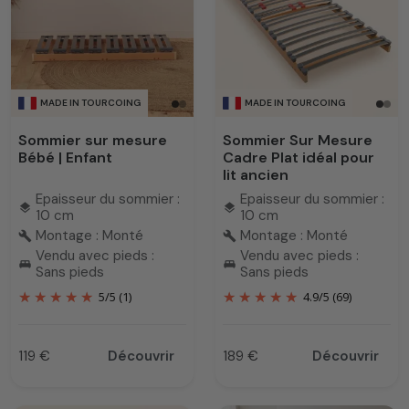
Chaque sommier est conçu dans notre atelier avec des
matériaux de qualité, selon vos préférences. Le
sommier
sur mesure
est l’option idéale pour les personnes à la
recherche d’un soutien optimal, sans compromis sur le
confort ni sur l’esthétique. Notre engagement est simple :
MADE IN TOURCOING
MADE IN TOURCOING
vous proposer un sommier qui s’adapte à votre lit, et non
l’inverse.
Sommier sur mesure
Sommier Sur Mesure
Bébé | Enfant
Cadre Plat idéal pour
lit ancien
Epaisseur du sommier :
Epaisseur du sommier :
layers
layers
10 cm
10 cm
Montage : Monté
Montage : Monté
build
build
Vendu avec pieds :
Vendu avec pieds :
king_bed
king_bed
Sans pieds
Sans pieds
5
/
5
(1)
4.9
/
5
(69)
119 €
Découvrir
189 €
Découvrir
Prix
Prix