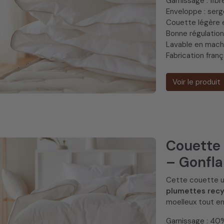
Garnissage : fib
Enveloppe : ser
Couette légère 
Bonne régulatio
Lavable en mach
Fabrication fran
Voir le produit
Couette 
– Gonfla
Cette couette u
plumettes recy
moelleux tout e
Garnissage : 40