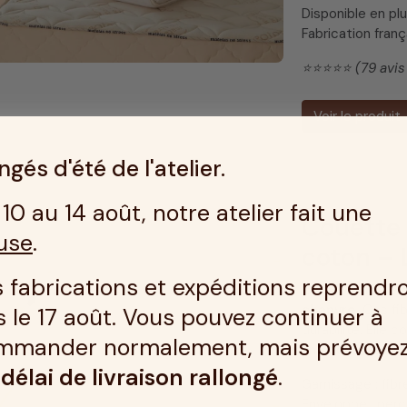
Disponible en pl
Fabrication fran
⭐️⭐️⭐️⭐️⭐️ (79 avi
Voir le produit
gés d'été de l'atelier.
10 au 14 août, notre atelier fait une
Couette 
use
.
coton – 
 fabrications et expéditions reprendr
Cette couette 
chanvre
. Ces fi
 le 17 août. Vous pouvez continuer à
durabilité. Elle
mmander normalement, mais prévoye
une couette mi-
n
délai de livraison rallongé
.
Garnissage : fib
Enveloppe : per