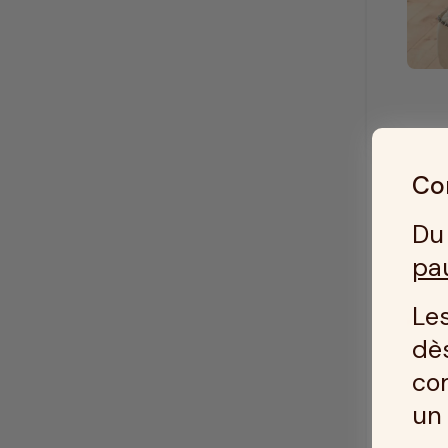
Con
Du 
pa
Les
dès
co
u