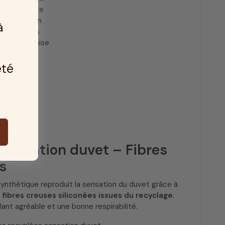
et respirante
les et vegan
à
ti-acariens
anale française
clients)
été
sensation duvet – Fibres
s
ynthétique reproduit la sensation du duvet grâce à
n
fibres creuses siliconées issues du recyclage
.
flant agréable et une bonne respirabilité.