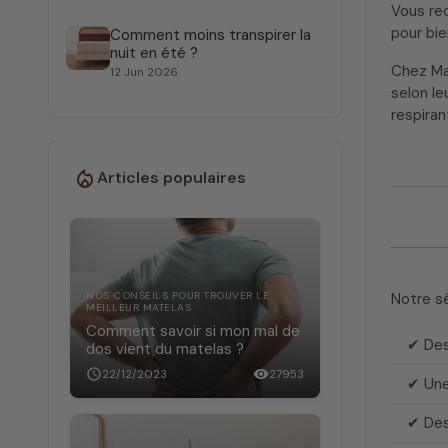
Vous re
pour bie
Comment moins transpirer la
nuit en été ?
Chez Mat
12 Jun 2026
selon le
respira
Articles populaires
NOS CONSEILS POUR TROUVER LE
Notre sé
MEILLEUR MATELAS
Comment savoir si mon mal de
✔ Des 
dos vient du matelas ?
schedule
22/12/2023
visibility
27953
✔ Une
✔ Des