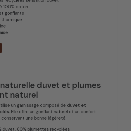
res recyclées sensation duvet
gé 100% coton
et gonflante
n thermique
ine
çaise
naturelle duvet et plumes
nt naturel
tilise un garnissage composé de
duvet et
clés
. Elle offre un gonflant naturel et un confort
n conservant une bonne légèreté.
% duvet, 60% plumettes recyclées