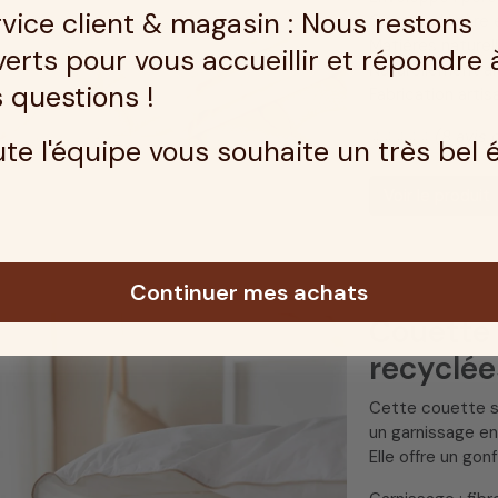
vice client & magasin : Nous restons
Couette légère 
Matières naturel
erts pour vous accueillir et répondre 
Naturellement an
 questions !
Fabrication artis
⭐️⭐️⭐️⭐️⭐️ (8 avis 
te l'équipe vous souhaite un très bel 
Voir le produit
Continuer mes achats
Couette 
recyclée
Cette couette s
un garnissage e
Elle offre un gon