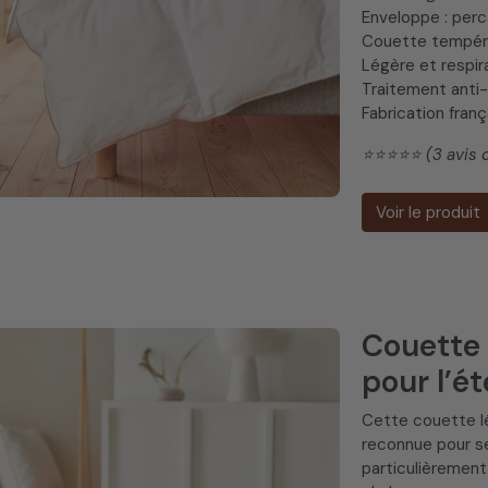
Enveloppe : per
Couette tempér
Légère et respir
Traitement anti-
Fabrication fran
⭐️⭐️⭐️⭐️⭐️ (3 avis 
Voir le produit
Couette 
pour l’ét
Cette couette l
reconnue pour se
particulièrement