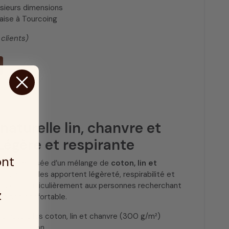
usieurs dimensions
çaise à Tourcoing
s clients)
naturelle lin, chanvre et
Légère et respirante
ont
est composée d’un mélange de
coton, lin et
bres naturelles apportent légèreté, respirabilité et
 convient particulièrement aux personnes recherchant
z
saison confortable.
res naturelles coton, lin et chanvre (300 g/m²)
cale de coton