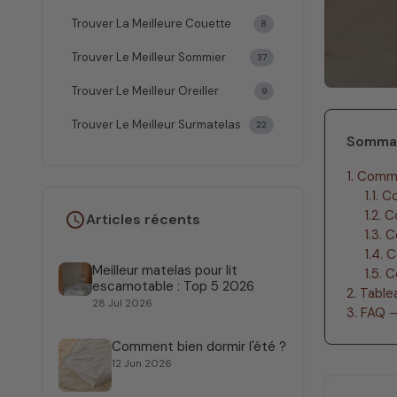
Trouver La Meilleure Couette
8
Trouver Le Meilleur Sommier
37
Trouver Le Meilleur Oreiller
9
Trouver Le Meilleur Surmatelas
22
Somma
1. Comm
1.1. 
1.2. 
schedule
Articles récents
1.3. 
1.4. 
Meilleur matelas pour lit
1.5. 
escamotable : Top 5 2026
2. Tabl
28 Jul 2026
3. FAQ –
Comment bien dormir l'été ?
12 Jun 2026