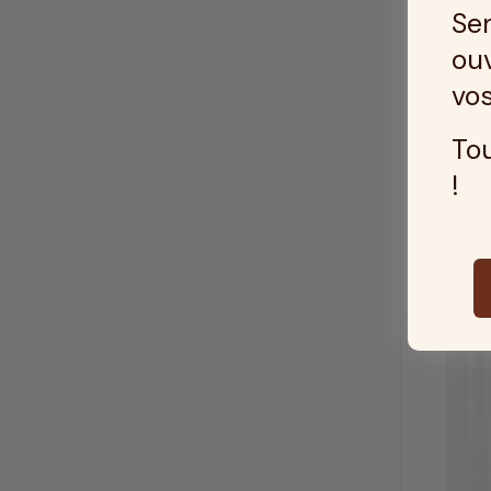
Ser
ouv
vos
Tou
!