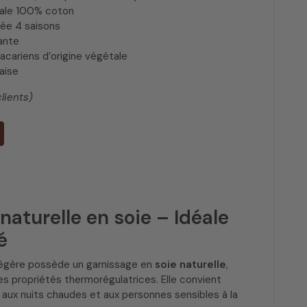
cale 100% coton
ée 4 saisons
ante
acariens d’origine végétale
çaise
clients)
naturelle en soie – Idéale
é
égère possède un garnissage en
soie naturelle
,
s propriétés thermorégulatrices. Elle convient
 aux nuits chaudes et aux personnes sensibles à la