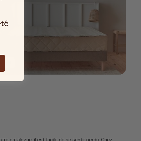
été
aturel
re catalogue, il est facile de se sentir perdu. Chez