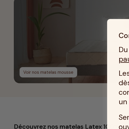
Con
Du 
pa
Les
Voir nos matelas mousse
dès
co
u
Ser
ouv
Découvrez nos matelas Latex 100% na