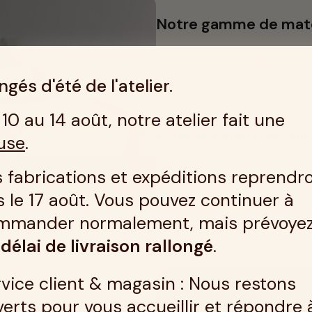
Notre gamme de mat
Les
matelas en mousse
de quali
et conservent leur forme et leu
gés d'été de l'atelier.
bon rapport qualité-prix. .
Que vous préfériez un matelas t
10 au 14 août, notre atelier fait une
en mousse peut répondre à vos
niveau de soutien et de confor
use
.
avantages, le matelas en mousse
recherchent une nuit de sommeil 
 fabrications et expéditions reprendr
 le 17 août. Vous pouvez continuer à
mmander normalement, mais prévoye
n
délai de livraison rallongé
.
vice client & magasin : Nous restons
erts pour vous accueillir et répondre 
turel