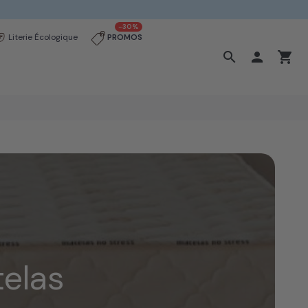
-30%
Literie Écologique
PROMOS
search

shopping_cart
elas