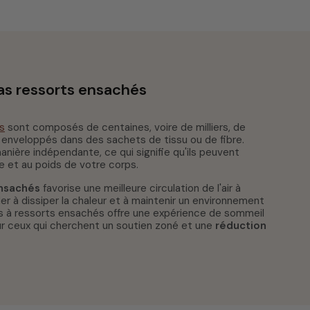
s ressorts ensachés
s
sont composés de centaines, voire de milliers, de
t enveloppés dans des sachets de tissu ou de fibre.
nière indépendante, ce qui signifie qu'ils peuvent
e et au poids de votre corps.
ensachés
favorise une meilleure circulation de l'air à
der à dissiper la chaleur et à maintenir un environnement
as à ressorts ensachés offre une expérience de sommeil
ur ceux qui cherchent un soutien zoné et une
réduction