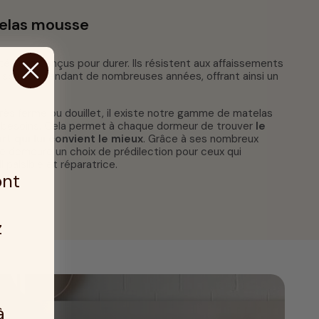
elas mousse
té sont conçus pour durer. Ils résistent aux affaissements
r soutien pendant de nombreuses années, offrant ainsi un
rès ferme ou douillet, il existe notre gamme de matelas
 besoins. Cela permet à chaque dormeur de trouver
le
t qui lui convient le mieux
. Grâce à ses nombreux
 demeure un choix de prédilection pour ceux qui
paisible et réparatrice.
ont
z
à