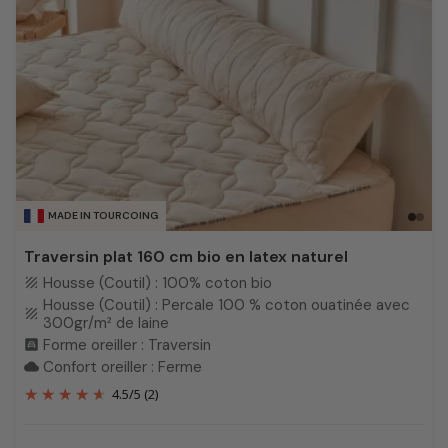
MADE IN TOURCOING
Traversin plat 160 cm bio en latex naturel
Housse (Coutil) : 100% coton bio
texture
Housse (Coutil) : Percale 100 % coton ouatinée avec
texture
300gr/m² de laine
Forme oreiller : Traversin
bedroom_child
Confort oreiller : Ferme
cloud
4.5
/
5
(2)