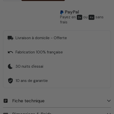
PayPal
Payez en
ou
sans
3x
4x
frais
local_shipping
Livraison à domicile - Offerte
undo
Fabrication 100% française
bedtime
30 nuits d'essai
verified_user
10 ans de garantie
Fiche technique
article