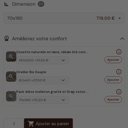
square_foot
Dimension
27
70x190
719,00 €
workspace_premium
Améliorez votre confort
info_outline
Couette naturelle en laine, idéale été comme hiver
zoom_in
Ajouter
info_outline
Oreiller Bio Souple
zoom_in
Ajouter
info_outline
Pack Alèse molleton gratté et Drap coton Bio
zoom_in
Ajouter
shopping_cart
Ajouter au panier