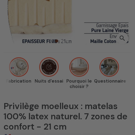
search
Fabrication
Nuits d'essai
Pourquoi le
Questionnaire
choisir ?
Privilège moelleux : matelas
100% latex naturel. 7 zones de
confort - 21 cm