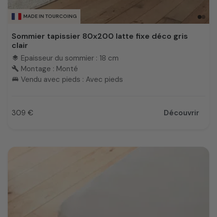
MADE IN TOURCOING
Sommier tapissier 80x200 latte fixe déco gris
clair
Epaisseur du sommier : 18 cm
layers
Montage : Monté
build
Vendu avec pieds : Avec pieds
king_bed
309 €
Découvrir
Prix