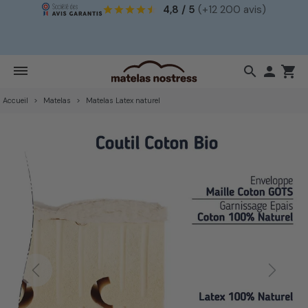
Votre
matelas idéal en 2 minutes
.
search

shopping_cart
Accueil
Matelas
Matelas Latex naturel
Previous
Next