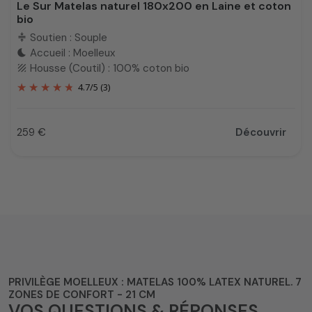
Le Sur Matelas naturel 180x200 en Laine et coton
bio
Soutien : Souple
compress
Accueil : Moelleux
bedtime
Housse (Coutil) : 100% coton bio
texture
4.7
/
5
(3)
259 €
Découvrir
Prix
PRIVILÈGE MOELLEUX : MATELAS 100% LATEX NATUREL. 7
ZONES DE CONFORT - 21 CM
VOS QUESTIONS & RÉPONSES