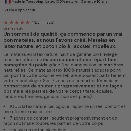
Made in Tourcoing
Latex 100% naturel
Garantie 10 ans
21 cm d'épaisseur
Lire les avis
Un sommeil de qualité, ça commence par un vrai
bon matelas, et nous l'avons créé. Matelas en
latex naturel et coton bio à l'accueil moelleux.
Le matelas en latex naturel haut de gamme bio Privilège
moelleux offre un
très bon soutien et une répartition
homogène du poids
grâce à sa composition en
matières
naturelles
. Ce matelas latex 100% naturel s'adapte point
4.8
/
5
(44 avis)
par point à votre colonne vertébrale, épousant parfaitement
votre morphologie. Ses 7 zones de confort différenciées
permettent de soutenir progressivement et de façon
optimale les parties de votre corps
(tête, épaules,
lombaires, hanches, genoux, tibias et pieds).
100% latex naturel biologique : apporte un réel confort et
une détente musculaire
7 zones de confort : soutient progressivement et de
façon optimale toutes les parties de votre corps
Housse en coton biologique