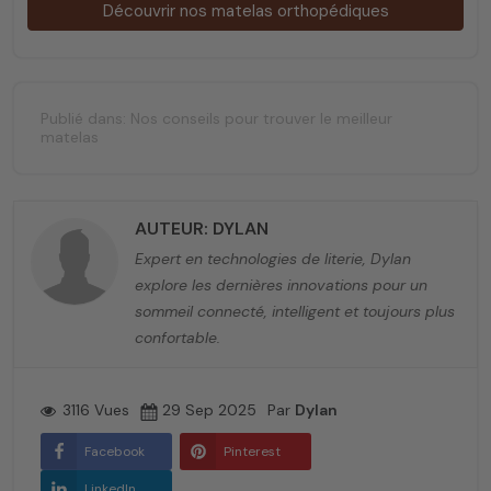
Découvrir nos matelas orthopédiques
Publié dans:
Nos conseils pour trouver le meilleur
matelas
AUTEUR: DYLAN
Expert en technologies de literie, Dylan
explore les dernières innovations pour un
sommeil connecté, intelligent et toujours plus
confortable.
3116 Vues
29 Sep 2025
Par
Dylan
Facebook
Pinterest
LinkedIn