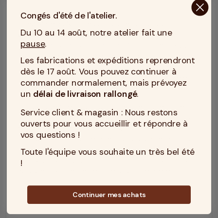
Congés d'été de l'atelier.
Chez Matelas No Stress, nous pensons qu’un
Du 10 au 14 août, notre atelier fait une
matelas orthopédique
ne doit pas être juste un
pause
.
produit, mais une solution concrète pour mieux vivre
au quotidien. Nos modèles sont conçus pour
Les fabrications et expéditions reprendront
accompagner les besoins spécifiques des personnes
dès le 17 août. Vous pouvez continuer à
sensibles du dos, avec une fabrication artisanale et
commander normalement, mais prévoyez
des matériaux testés.
un
délai de livraison rallongé
.
Vous pouvez découvrir sur notre site toute notre
Service client & magasin : Nous restons
sélection de
matelas orthopédiques
, disponibles
ouverts pour vous accueillir et répondre à
en plusieurs dimensions et degrés de confort.
vos questions !
Chaque modèle est détaillé pour vous aider à choisir
celui qui correspond à vos attentes. Et grâce à nos
Toute l'équipe vous souhaite un très bel été
offres, vous pouvez accéder à un confort sur-mesure,
!
au juste prix, directement depuis notre atelier.
Continuer mes achats