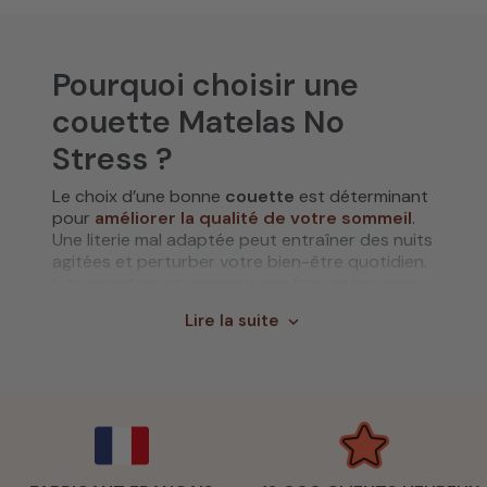
Pourquoi choisir une
couette Matelas No
Stress ?
Le choix d’une bonne
couette
est déterminant
pour
améliorer la qualité de votre sommeil
.
Une literie mal adaptée peut entraîner des nuits
agitées et perturber votre bien-être quotidien.
Nos couettes et couvertures, fabriquées avec
des matériaux choisis avec soin, offrent une
Lire la suite
expand_more
bonne isolation thermique toute l'année. Elles
garantissent aussi une excellente respirabilité
et une douceur unique.
Nos produits sont disponibles dans plusieurs
gammes. Vous pouvez choisir selon vos
préférences de matériaux : des fibres naturelles
comme la laine et le duvet, ou des options