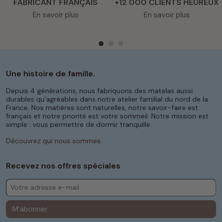
FABRICANT FRANÇAIS
+12 000 CLIENTS HEUREUX
synthétiques hypoallergéniques pour les
personnes allergiques. Chacune de nos
En savoir plus
En savoir plus
couettes
est faite pour vous donner chaleur et
confort tout en étant facile à entretenir.
Par type : les couettes et
Une histoire de famille.
couvertures adaptées
Depuis 4 générations, nous fabriquons des matelas aussi
aux saisons
durables qu’agréables dans notre atelier familial du nord de la
France. Nos matières sont naturelles, notre savoir-faire est
En été, il est important de rester au frais pour
français et notre priorité est votre sommeil. Notre mission est
passer une nuit paisible. Nos
couettes
d'été
simple : vous permettre de dormir tranquille.
sont faites pour les périodes chaudes. Elles
Découvrez qui nous sommes
vous offrent légèreté et respirabilité grâce à
des matériaux comme le coton bio et le lin. Ces
fibres naturelles assurent une excellente
Recevez nos offres spéciales
circulation de l’air, évitant ainsi toute sensation
d'étouffement.
Opter pour nos couettes d'été, c’est faire le
M’abonner
choix d’un sommeil confortable, même durant
les nuits les plus chaudes. Leur légèreté et leur