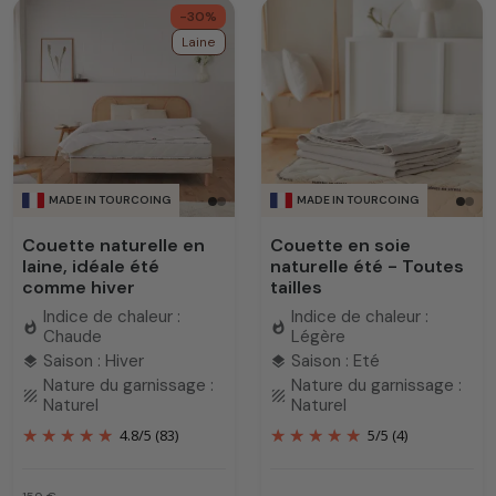
-30%
Laine
MADE IN TOURCOING
MADE IN TOURCOING
Couette naturelle en
Couette en soie
laine, idéale été
naturelle été - Toutes
comme hiver
tailles
Indice de chaleur :
Indice de chaleur :
whatshot
whatshot
Chaude
Légère
Saison : Hiver
Saison : Eté
layers
layers
Nature du garnissage :
Nature du garnissage :
texture
texture
Naturel
Naturel
4.8
/
5
(83)
5
/
5
(4)