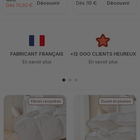
Prix habituel
159 €
Découvrir
Dès 119 €
Découvrir
Prix promotionnel
Dès 111,30 €
Prix
FABRICANT FRANÇAIS
+12 000 CLIENTS HEUREUX
En savoir plus
En savoir plus
Fibres recyclées
Duvet et plumes