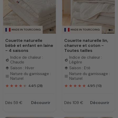
MADE IN TOURCOING
MADE IN TOURCOING
Couette naturelle
Couette naturelle lin,
bébé et enfant en laine
chanvre et coton -
- 4 saisons
Toutes tailles
Indice de chaleur :
Indice de chaleur :
whatshot
whatshot
Chaude
Légère
Saison : Hiver
Saison : Eté
layers
layers
Nature du garnissage :
Nature du garnissage :
texture
texture
Naturel
Naturel
4.4
/
5
(28)
4.9
/
5
(10)
Dès 59 €
Découvrir
Dès 109 €
Découvrir
Prix
Prix