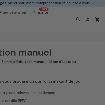
ngés
. Merci pour votre compréhension et bel été à vous ! 🌿
-30%
Literie Écologique
PROMOS
search

shopping_cart
tion manuel
Sommier Relaxation Manuel
12 cm d'épaisseur
 vous procure un confort relaxant de jour
)
e et pieds, relevable manuellement.
is certifié PEFC.