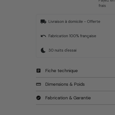
Payez e
frais
local_shipping
Livraison à domicile - Offerte
undo
Fabrication 100% française
bedtime
30 nuits d'essai
Fiche technique
article
Dimensions & Poids
straighten
Fabrication & Garantie
verified