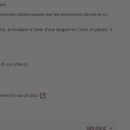
isé.
 sommier puisse passer par les ouvertures de porte ou
e, articulable à l'aide d'une languette (tête et pieds). 3
15 cm offerts.
open_in_new
maines
En savoir plus
329,00 €