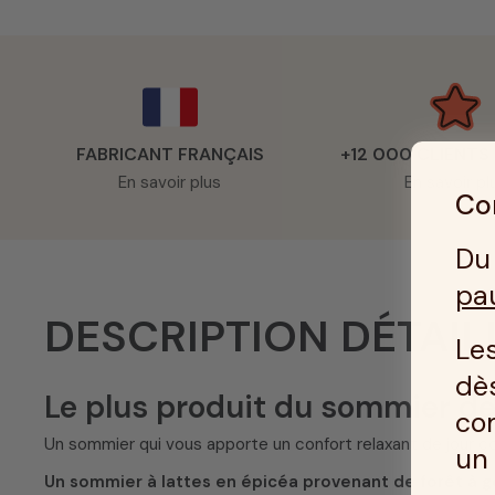
FABRICANT FRANÇAIS
+12 000 CLIENTS
En savoir plus
En savoir pl
Con
Du 
pa
DESCRIPTION DÉTAIL
Les
dès
Le plus produit du sommier de
co
Un sommier qui vous apporte un confort relaxant de jour c
u
Un sommier à lattes en épicéa provenant de forêt à g