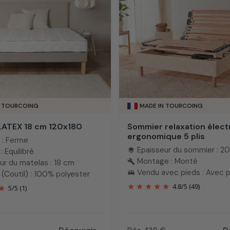
N TOURCOING
MADE IN TOURCOING
LATEX 18 cm 120x180
Sommier relaxation élect
ergonomique 5 plis
 : Ferme
Epaisseur du sommier : 2
layers
: Equilibré
Montage : Monté
build
ur du matelas : 18 cm
Vendu avec pieds : Avec 
king_bed
(Coutil) : 100% polyester
4.8
/
5
(49)
5
/
5
(1)