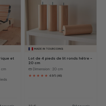
MADE IN TOURCOING
rique et
Lot de 4 pieds de lit ronds hêtre -
20 cm
0 cm
Dimension : 20 cm
straighten
4.9
/
5
(46)
pieds