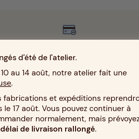
 HEUREUX
PAIEMENT 4X SANS FRAIS
30 
us
En savoir plus
E
gés d'été de l'atelier.
10 au 14 août, notre atelier fait une
use
.
LÉE
 fabrications et expéditions reprendr
 le 17 août. Vous pouvez continuer à
 relaxation manuel.
mmander normalement, mais prévoye
omme de nuit.
n
délai de livraison rallongé
.
estion durable.