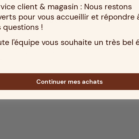
vice client & magasin : Nous restons
erts pour vous accueillir et répondre 
sommier à lattes :
 questions !
te l'équipe vous souhaite un très bel 
 80x60x60 mm, inserts M8
 naturel vernis - section 38x8 mm
agrafées)
section 44x44 mm (à partir du 118 cm)
Continuer mes achats