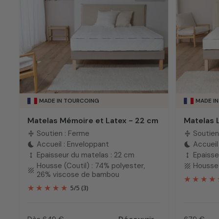
MADE IN TOURCOING
MADE I
Matelas Mémoire et Latex - 22 cm
Matelas 
Soutien : Ferme
Soutien
compress
compress
Accueil : Enveloppant
Accueil 
bedtime
bedtime
Epaisseur du matelas : 22 cm
Epaisse
height
height
Housse (Coutil) : 74% polyester,
Housse 
texture
texture
26% viscose de bambou
5
/
5
(3)