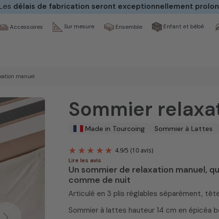
 Les
délais de fabrication seront exceptionnellement prolo
Sur mesure
Enfant et bébé
Ensemble
Accessoires
xation manuel
Sommier relaxa
Made in Tourcoing
Sommier à Lattes
Lire les avis
Un sommier de relaxation manuel, qui
4.9
/
5
(10 avis
comme de nuit
Articulé en 3 plis réglables séparément, têt
Sommier à lattes hauteur 14 cm en épicéa bo