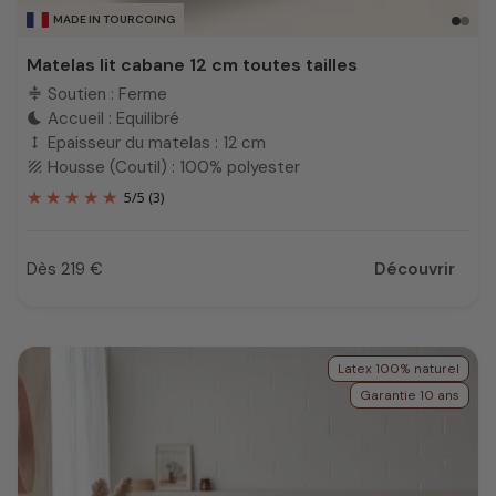
MADE IN TOURCOING
Matelas lit cabane 12 cm toutes tailles
Soutien : Ferme
compress
Accueil : Equilibré
bedtime
Epaisseur du matelas : 12 cm
height
Housse (Coutil) : 100% polyester
texture
5
/
5
(3)
Dès 219 €
Découvrir
Prix
Latex 100% naturel
Garantie 10 ans