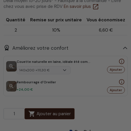
Délai moyen 15-20 jours* - Fabriqué à la commande - Livré
open_in_new
chez vous avec prise de RDV
En savoir plus
Quantité
Remise sur prix unitaire
Vous économisez
2
10%
6,60 €
workspace_premium
Améliorez votre confort
info_outline
Couette naturelle en laine, idéale été comme hiver
zoom_in
Ajouter
info_outline
Rembourrage d'Oreiller
zoom_in
+24,00 €
Ajouter
shopping_cart
Ajouter au panier