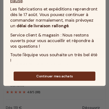
pause
.
Les fabrications et expéditions reprendront
dès le 17 août. Vous pouvez continuer à
commander normalement, mais prévoyez
un
délai de livraison rallongé
.
Service client & magasin : Nous restons
ouverts pour vous accueillir et répondre à
vos questions !
Toute l'équipe vous souhaite un très bel été
MADE IN TOURCOING
!
Surmatelas ferme en fibre de coco
Soutien : Très ferme
compress
Accueil : Equilibré
bedtime
Continuer mes achats
Housse (Coutil) : 74% polyester, 26% viscose de
texture
bambou
4.8
/
5
(88)
Dès 119 €
Découvrir