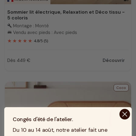
Sommier lit électrique, Relaxation et Déco tissu -
5 coloris
Montage : Monté
build
Vendu avec pieds : Avec pieds
king_bed
4.8
/
5
(5)
Dès 449 €
Découvrir
Prix
Coco
Congés d'été de l'atelier.
Du 10 au 14 août, notre atelier fait une