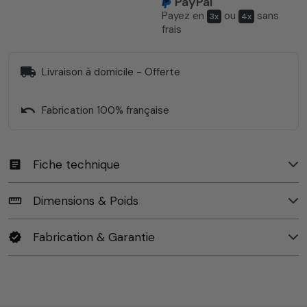
PayPal
Payez en
ou
sans
3x
4x
frais
local_shipping
Livraison à domicile - Offerte
undo
Fabrication 100% française
Fiche technique
article
Dimensions & Poids
straighten
Fabrication & Garantie
verified