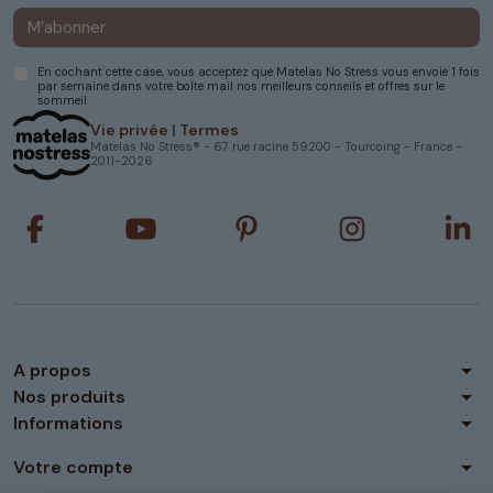
M’abonner
En cochant cette case, vous acceptez que Matelas No Stress vous envoie 1 fois
par semaine dans votre boîte mail nos meilleurs conseils et offres sur le
sommeil.
Vie privée
|
Termes
Matelas No Stress® - 67 rue racine 59200 - Tourcoing - France -
2011-2026
arrow_drop_down
A propos
arrow_drop_down
Nos produits
arrow_drop_down
Informations
arrow_drop_down
Votre compte