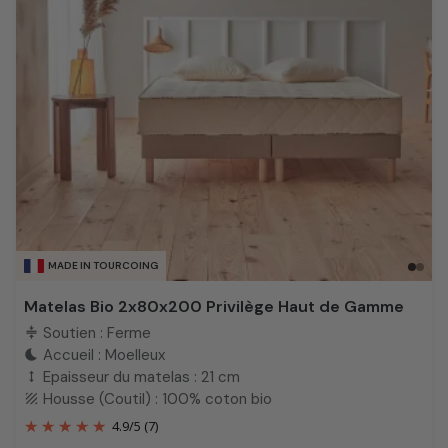
MADE IN TOURCOING
Matelas Bio 2x80x200 Privilège Haut de Gamme
Soutien : Ferme
compress
Accueil : Moelleux
bedtime
Epaisseur du matelas : 21 cm
height
Housse (Coutil) : 100% coton bio
texture
4.9
/
5
(7)