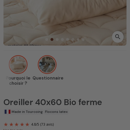
search
Pourquoi le
Questionnaire
choisir ?
Oreiller 40x60 Bio ferme
Made in Tourcoing
Flocons latex