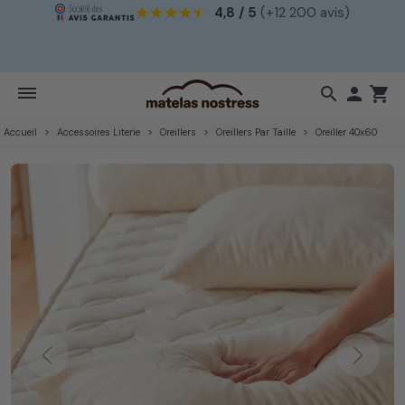
4,8 / 5
(+12 200 avis)
!
search

shopping_cart
Accueil
Accessoires Literie
Oreillers
Oreillers Par Taille
Oreiller 40x60
Previous
Next