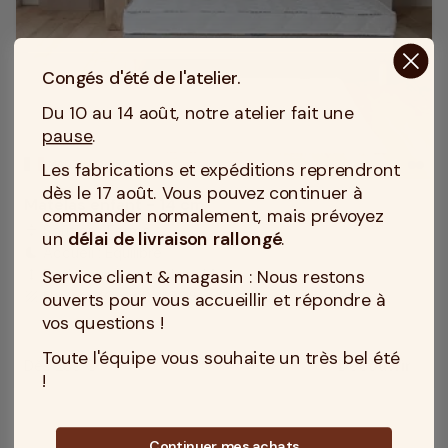
Congés d'été de l'atelier.
Du 10 au 14 août, notre atelier fait une
pause
.
MADE IN TOURCOING
Les fabrications et expéditions reprendront
dès le 17 août. Vous pouvez continuer à
Matelas enfant - 14 cm
commander normalement, mais prévoyez
Soutien : Ferme
compress
un
délai de livraison rallongé
.
Accueil : Equilibré
bedtime
Service client & magasin : Nous restons
Epaisseur du matelas : 14 cm
height
Housse (Coutil) : 100% polyester
ouverts pour vous accueillir et répondre à
texture
vos questions !
Toute l'équipe vous souhaite un très bel été
Dès 289 €
Découvrir
Prix
!
Continuer mes achats