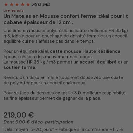
Lire les avis
Un Matelas en Mousse confort ferme idéal pour lit
cabane épaisseur de 12 cm .
Une âme en mousse polyuréthane haute résilience HR 35 kg/
m3, idéale pour un couchage de densité ferme et un accueil
équilibré qui ne s'affaisse pas dans le temps.
Pour un équilibre idéal
, cette mousse Haute Résilience
5
/
5
(3 avis)
épouse chacun des mouvements du corps.
La mousse HR 35 kg / m3 permet un
accueil équilibré
et un
soutien ferme
.
Revêtu d'un tissu en maille souple et doux avec une ouate
de polyester pour un accueil chaleureux.
Pour sa face du dessous en maille 3 D, meilleure respirabilté,
sa fine épaisseur permet de gagner de la place.
219,00 €
Dont 5,00 € d'éco-participation
Délai moyen 15-20 jours* - Fabriqué à la commande - Livré