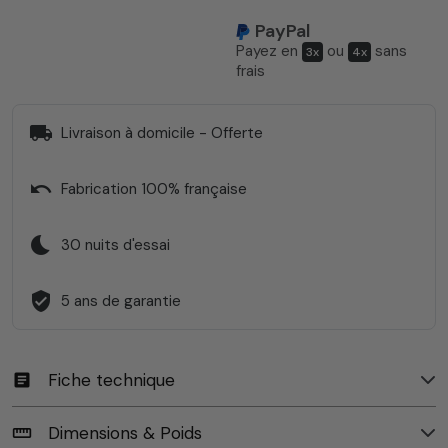
PayPal
Payez en
ou
sans
3x
4x
frais
local_shipping
Livraison à domicile - Offerte
undo
Fabrication 100% française
bedtime
30 nuits d'essai
verified_user
5 ans de garantie
Fiche technique
article
Dimensions & Poids
straighten