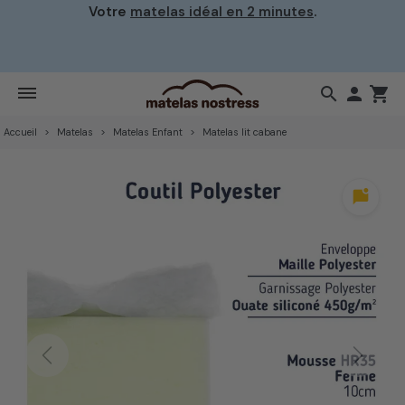
Votre
matelas idéal en 2 minutes
.
search

shopping_cart
Accueil
Matelas
Matelas Enfant
Matelas lit cabane
mark_chat_unread
Previous
Next