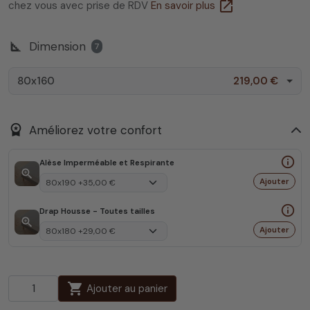
open_in_new
chez vous avec prise de RDV
En savoir plus
square_foot
Dimension
7
80x160
219,00 €
workspace_premium
Améliorez votre confort
info_outline
Alèse Imperméable et Respirante
zoom_in
Ajouter
info_outline
Drap Housse - Toutes tailles
zoom_in
Ajouter
shopping_cart
Ajouter au panier