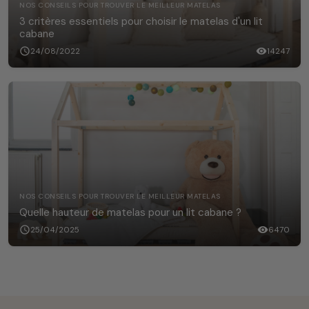
NOS CONSEILS POUR TROUVER LE MEILLEUR MATELAS
3 critères essentiels pour choisir le matelas d'un lit
cabane
schedule
24/08/2022
visibility
14247
NOS CONSEILS POUR TROUVER LE MEILLEUR MATELAS
Quelle hauteur de matelas pour un lit cabane ?
schedule
25/04/2025
visibility
6470