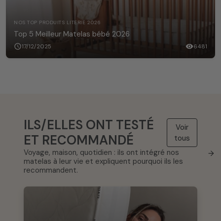
NOS TOP PRODUITS LITERIE 2026
Top 5 Meilleur Matelas bébé 2026
schedule
17/12/2025
visibility
6481
ILS/ELLES ONT TESTÉ
Voir
ET RECOMMANDÉ
tous
Voyage, maison, quotidien : ils ont intégré nos
→
matelas à leur vie et expliquent pourquoi ils les
recommandent.