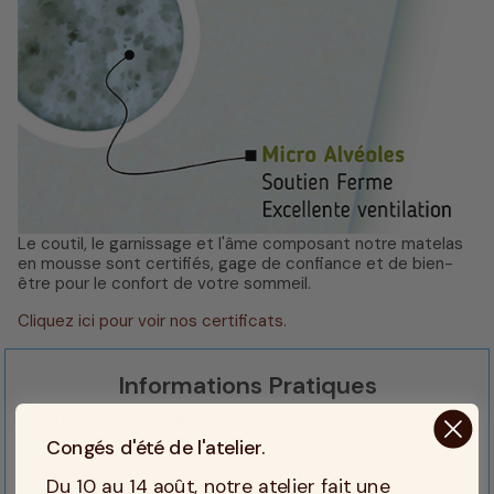
Le coutil, le garnissage et l'âme composant notre matelas
en mousse sont certifiés, gage de confiance et de bien-
être pour le confort de votre sommeil.
Cliquez ici pour voir nos certificats.
Informations Pratiques
Ce matelas de bébé est de fabrication 100%
française
: Conçu et réalisé par Matelas No Stress ®.
Congés d'été de l'atelier.
Son emballage : Ce matelas bébé en mousse, est
Du 10 au 14 août, notre atelier fait une