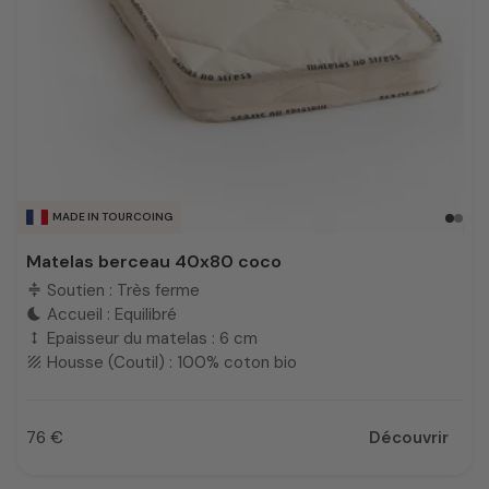
MADE IN TOURCOING
Matelas berceau 40x80 coco
Soutien : Très ferme
compress
Accueil : Equilibré
bedtime
Epaisseur du matelas : 6 cm
height
Housse (Coutil) : 100% coton bio
texture
76 €
Découvrir
Prix