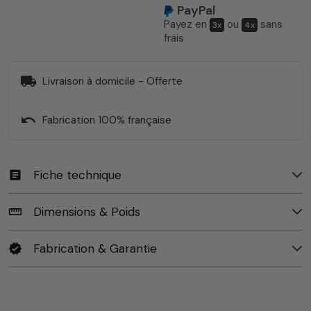
PayPal
Payez en
ou
sans
3x
4x
frais
local_shipping
Livraison à domicile - Offerte
undo
Fabrication 100% française
Fiche technique
article
Dimensions & Poids
straighten
Fabrication & Garantie
verified