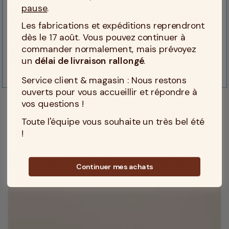
emballé par nos soins, et livré dans une housse en
pause
.
polyuréthane à base de plastique recyclé très résistante.
Pour une meilleure protection, notre matelas est expédié
Les fabrications et expéditions reprendront
non roulé dans un carton, lui aussi fabriqué à base
dès le 17 août. Vous pouvez continuer à
d'anciens cartons recyclés, un plus pour l'environnement.
commander normalement, mais prévoyez
Livraison GRATUITE.
Voir nos délais de fabrication et
un
délai de livraison rallongé
.
livraison
ici.
Service client & magasin : Nous restons
ouverts pour vous accueillir et répondre à
vos questions !
Toute l'équipe vous souhaite un très bel été
!
ILS VONT SI BIEN ENSEMBLE...
Continuer mes achats