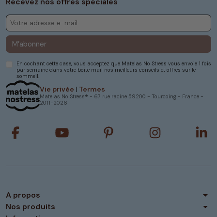
Recevez nos offres spéciales
M’abonner
En cochant cette case, vous acceptez que Matelas No Stress vous envoie 1 fois
par semaine dans votre boîte mail nos meilleurs conseils et offres sur le
sommeil.
Vie privée
|
Termes
Matelas No Stress® - 67 rue racine 59200 - Tourcoing - France -
2011-2026
arrow_drop_down
A propos
arrow_drop_down
Nos produits