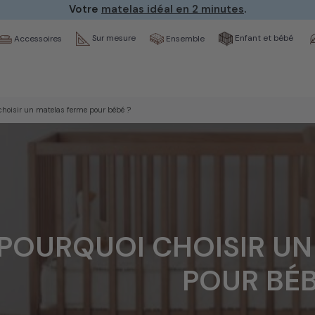
Votre
matelas idéal en 2 minutes
.
Sur mesure
Enfant et bébé
Ensemble
Accessoires
choisir un matelas ferme pour bébé ?
POURQUOI CHOISIR UN
POUR BÉB