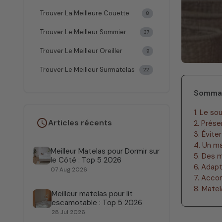
Trouver La Meilleure Couette
8
Trouver Le Meilleur Sommier
37
Trouver Le Meilleur Oreiller
9
Trouver Le Meilleur Surmatelas
22
Somma
1. Le so
schedule
Articles récents
2. Prése
3. Évite
4. Un m
Meilleur Matelas pour Dormir sur
5. Des m
le Côté : Top 5 2026
6. Adapt
07 Aug 2026
7. Acco
8. Mate
Meilleur matelas pour lit
escamotable : Top 5 2026
28 Jul 2026