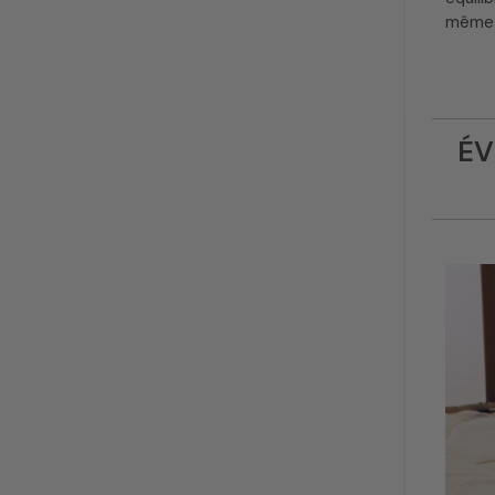
même s
ÉV