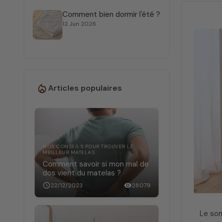
Comment bien dormir l'été ?
12 Jun 2026
Articles populaires
NOS CONSEILS POUR TROUVER LE
MEILLEUR MATELAS
Comment savoir si mon mal de
dos vient du matelas ?
schedule
22/12/2023
visibility
28079
Le som