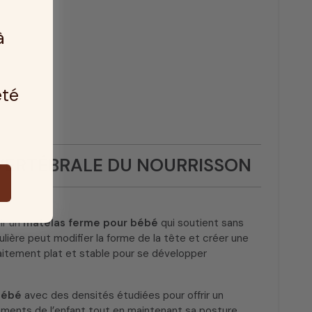
à
été
 VERTÉBRALE DU NOURRISSON
ir un
matelas ferme pour bébé
qui soutient sans
ulière peut modifier la forme de la tête et créer une
rfaitement plat et stable pour se développer
bébé
avec des densités étudiées pour offrir un
ements de l’enfant tout en maintenant sa posture,