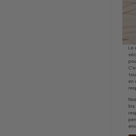
Le 
séc
pou
C’e
tou
en 
res
No
lit
res
per
env