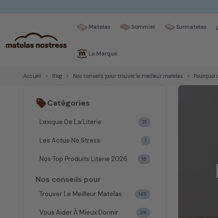
Matelas
Sommier
Surmatelas
La Marque
Accueil
Blog
Nos conseils pour trouver le meilleur matelas
Pourquoi 
sell
Catégories
Lexique De La Literie
21
Les Actus No Stress
1
Nos Top Produits Literie 2026
15
Nos conseils pour
Trouver Le Meilleur Matelas
145
Vous Aider À Mieux Dormir
28