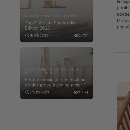
la maj
paisib
soutie
NOS TOP PRODUITS LITERIE 2026
Matel
Top 3 Meilleur Surmatelas –
pensés
Édition 2026
schedule
11/09/2025
visibility
24781
NOS CONSEILS POUR TROUVER LE
MEILLEUR SOMMIER
Peut-on soulager ses douleurs
de dos grâce à son sommier ?
schedule
20/12/2023
visibility
21484