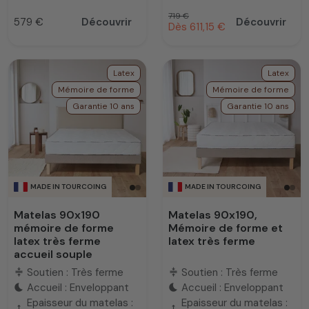
Prix habituel
719 €
579 €
Découvrir
Découvrir
Prix promotionnel
Dès 611,15 €
Prix
Latex
Latex
Mémoire de forme
Mémoire de forme
Garantie 10 ans
Garantie 10 ans
MADE IN TOURCOING
MADE IN TOURCOING
Matelas 90x190
Matelas 90x190,
mémoire de forme
Mémoire de forme et
latex très ferme
latex très ferme
accueil souple
Soutien : Très ferme
Soutien : Très ferme
compress
compress
Accueil : Enveloppant
Accueil : Enveloppant
bedtime
bedtime
Epaisseur du matelas :
Epaisseur du matelas :
height
height