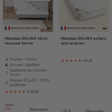
s’adapter à toutes les morphologies et répondre aux
besoins des dormeurs exigeants, qu'ils soient enfants,
adolescents ou adultes. Ce format de
matelas une
personne
est idéal pour les lits une place et se révèle
parfait pour les chambres d’enfants, d’adolescents, les
MADE IN TOURCOING
MADE IN TOURCOING
chambres d’amis ou les petits espaces.
Matelas 90x190 14cm
Matelas 90x190 enfant
mousse ferme
anti acarien
Soutien : Ferme
compress
5
/
5
(1)
Accueil : Equilibré
bedtime
Epaisseur du matelas :
height
14 cm
Housse (Coutil) : 100%
texture
polyester
4.7
/
5
(3)
Prix habituel
299 €
Prix promotionnel
Dès
Découvrir
279 €
Découvrir