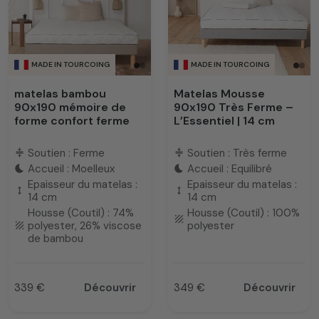
MADE IN TOURCOING
MADE IN TOURCOING
matelas bambou
Matelas Mousse
90x190 mémoire de
90x190 Très Ferme –
forme confort ferme
L’Essentiel | 14 cm
Soutien : Ferme
Soutien : Très ferme
compress
compress
Accueil : Moelleux
Accueil : Equilibré
bedtime
bedtime
Epaisseur du matelas :
Epaisseur du matelas :
height
height
14 cm
14 cm
Housse (Coutil) : 74%
Housse (Coutil) : 100%
texture
polyester, 26% viscose
polyester
texture
de bambou
339 €
Découvrir
349 €
Découvrir
Prix
Prix