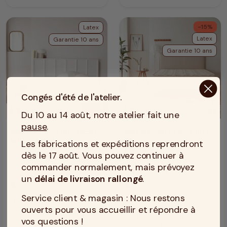
-15%
Latex
Latex
Garantie 10 ans
Garantie 10 ans
Congés d'été de l'atelier.
MADE IN TOURCOING
MADE IN TOURCOING
Du 10 au 14 août, notre atelier fait une
pause
.
Matelas 90x190 14cm
Matelas latex 90x190
latex ferme
21cm 5 zones de
Les fabrications et expéditions reprendront
confort ferme
dès le 17 août. Vous pouvez continuer à
commander normalement, mais prévoyez
Soutien : Ferme
Soutien : Ferme
compress
compress
un
délai de livraison rallongé
.
Accueil : Equilibré
Accueil : Equilibré
bedtime
bedtime
Epaisseur du matelas :
Epaisseur du matelas :
Service client & magasin : Nous restons
height
height
14 cm
21 cm
ouverts pour vous accueillir et répondre à
Housse (Coutil) : 100%
Housse (Coutil) : 60%
vos questions !
texture
polyester
coton, 40% viscose de
texture