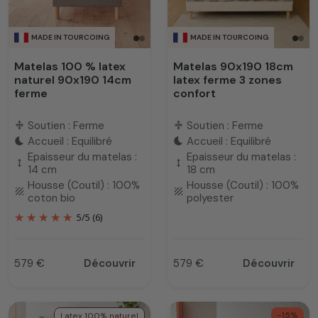
MADE IN TOURCOING
MADE IN TOURCOING
Matelas 100 % latex
Matelas 90x190 18cm
naturel 90x190 14cm
latex ferme 3 zones
ferme
confort
Soutien : Ferme
Soutien : Ferme
compress
compress
Accueil : Equilibré
Accueil : Equilibré
bedtime
bedtime
Epaisseur du matelas :
Epaisseur du matelas :
height
height
14 cm
18 cm
Housse (Coutil) : 100%
Housse (Coutil) : 100%
texture
texture
coton bio
polyester
5
/
5
(6)
579 €
Découvrir
579 €
Découvrir
Prix
Prix
-15%
Latex 100% naturel