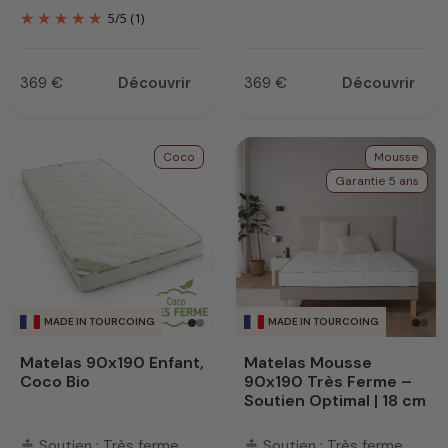
5
/
5
(1)
369 €
Découvrir
369 €
Découvrir
Prix
Prix
Coco
Mousse
Garantie 5 ans
MADE IN TOURCOING
MADE IN TOURCOING
Matelas 90x190 Enfant,
Matelas Mousse
Coco Bio
90x190 Très Ferme –
Soutien Optimal | 18 cm
Soutien : Très ferme
Soutien : Très ferme
compress
compress