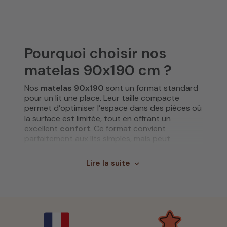
Pourquoi choisir nos
matelas 90x190 cm ?
Nos
matelas 90x190
sont un format standard
pour un lit une place. Leur taille compacte
permet d’optimiser l’espace dans des pièces où
la surface est limitée, tout en offrant un
excellent
confort
. Ce format convient
parfaitement aux lits simples, mais peut
également être utilisé pour des lits superposés,
des lits escamotables ou encore pour des
Lire la suite
expand_more
canapés-lits. Il s’adapte à une grande variété de
situations et de besoins, ce qui en fait un choix
populaire pour les familles, les étudiants ou les
personnes vivant dans de petits espaces.
L’avantage de nos
matelas 90x190
réside dans