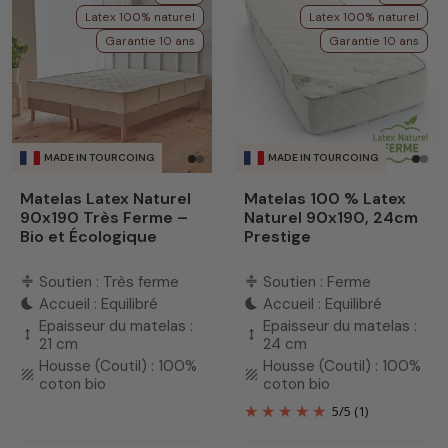
Latex 100% naturel
Latex 100% naturel
Garantie 10 ans
Garantie 10 ans
MADE IN TOURCOING
MADE IN TOURCOING
Matelas Latex Naturel
Matelas 100 % Latex
90x190 Très Ferme –
Naturel 90x190, 24cm
Bio et Écologique
Prestige
Soutien : Très ferme
Soutien : Ferme
compress
compress
Accueil : Equilibré
Accueil : Equilibré
bedtime
bedtime
Epaisseur du matelas :
Epaisseur du matelas :
height
height
21 cm
24 cm
Housse (Coutil) : 100%
Housse (Coutil) : 100%
texture
texture
coton bio
coton bio
5
/
5
(1)