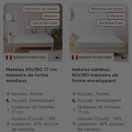
Mémoire de forme
Mémoire de forme
Mousse
Mousse
Garantie 5 ans
Garantie 5 ans
MADE IN TOURCOING
MADE IN TOURCOING
Matelas 90x190 17 cm
matelas bambou
mémoire de forme
90x190 mémoire de
moelleux
forme enveloppant
Soutien : Ferme
Soutien : Ferme
compress
compress
Accueil : Enveloppant
Accueil : Enveloppant
bedtime
bedtime
Epaisseur du matelas :
Epaisseur du matelas :
height
height
17 cm
17 cm
Housse (Coutil) : 74%
Housse (Coutil) : 74%
polyester, 26% viscose
polyester, 26% viscose
texture
texture
de bambou
de bambou