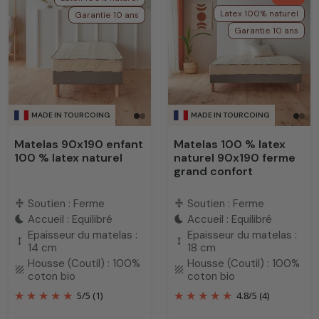
Latex 100% naturel
Garantie 10 ans
Garantie 10 ans
MADE IN TOURCOING
MADE IN TOURCOING
Matelas 90x190 enfant
Matelas 100 % latex
100 % latex naturel
naturel 90x190 ferme
grand confort
Soutien : Ferme
Soutien : Ferme
compress
compress
Accueil : Equilibré
Accueil : Equilibré
bedtime
bedtime
Epaisseur du matelas :
Epaisseur du matelas :
height
height
14 cm
18 cm
Housse (Coutil) : 100%
Housse (Coutil) : 100%
texture
texture
coton bio
coton bio
5
/
5
(1)
4.8
/
5
(4)