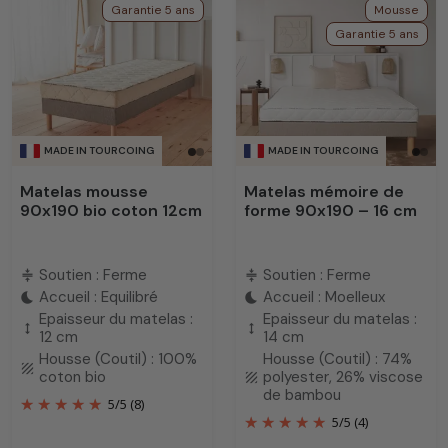
Garantie 5 ans
Mousse
Garantie 5 ans
MADE IN TOURCOING
MADE IN TOURCOING
Matelas mousse
Matelas mémoire de
90x190 bio coton 12cm
forme 90x190 – 16 cm
Soutien : Ferme
Soutien : Ferme
compress
compress
Accueil : Equilibré
Accueil : Moelleux
bedtime
bedtime
Epaisseur du matelas :
Epaisseur du matelas :
height
height
12 cm
14 cm
Housse (Coutil) : 100%
Housse (Coutil) : 74%
texture
coton bio
polyester, 26% viscose
texture
de bambou
5
/
5
(8)
5
/
5
(4)