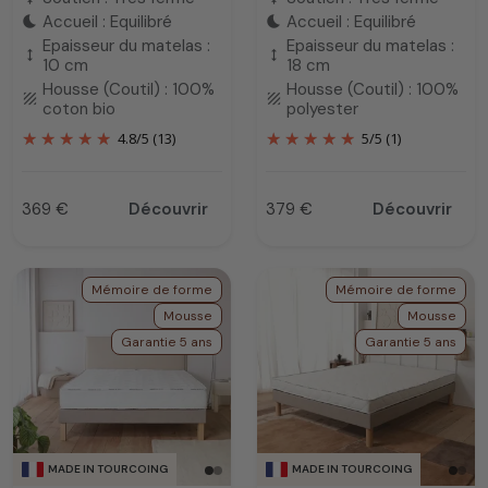
Accueil : Equilibré
Accueil : Equilibré
bedtime
bedtime
Epaisseur du matelas :
Epaisseur du matelas :
height
height
10 cm
18 cm
Housse (Coutil) : 100%
Housse (Coutil) : 100%
texture
texture
coton bio
polyester
4.8
/
5
(13)
5
/
5
(1)
369 €
Découvrir
379 €
Découvrir
Prix
Prix
Mémoire de forme
Mémoire de forme
Mousse
Mousse
Garantie 5 ans
Garantie 5 ans
MADE IN TOURCOING
MADE IN TOURCOING