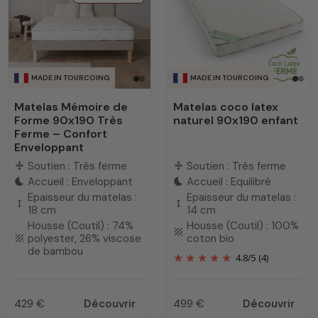
MADE IN TOURCOING
MADE IN TOURCOING
Matelas Mémoire de
Matelas coco latex
Forme 90x190 Très
naturel 90x190 enfant
Ferme – Confort
Enveloppant
Soutien : Très ferme
Soutien : Très ferme
compress
compress
Accueil : Enveloppant
Accueil : Equilibré
bedtime
bedtime
Epaisseur du matelas :
Epaisseur du matelas :
height
height
18 cm
14 cm
Housse (Coutil) : 74%
Housse (Coutil) : 100%
texture
polyester, 26% viscose
coton bio
texture
de bambou
4.8
/
5
(4)
429 €
Découvrir
499 €
Découvrir
Prix
Prix