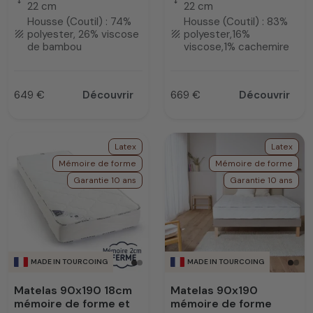
22 cm
22 cm
Housse (Coutil) : 74%
Housse (Coutil) : 83%
polyester, 26% viscose
polyester,16%
texture
texture
de bambou
viscose,1% cachemire
649 €
Découvrir
669 €
Découvrir
Prix
Prix
Latex
Latex
Mémoire de forme
Mémoire de forme
Garantie 10 ans
Garantie 10 ans
MADE IN TOURCOING
MADE IN TOURCOING
Matelas 90x190 18cm
Matelas 90x190
mémoire de forme et
mémoire de forme