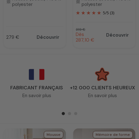
texture
texture
polyester
polyester
5
/
5
(3)
Prix habituel
319 €
Prix promotionnel
Dès
Découvrir
279 €
Découvrir
Prix
287,10 €
FABRICANT FRANÇAIS
+12 000 CLIENTS HEUREUX
En savoir plus
En savoir plus
Mousse
Mémoire de forme