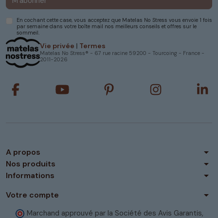
M’abonner
nuits paisibles et réparatrices.
En cochant cette case, vous acceptez que Matelas No Stress vous envoie 1 fois
par semaine dans votre boîte mail nos meilleurs conseils et offres sur le
Nos matelas mousse
sommeil.
90x190 : un confort tout
Vie privée
|
Termes
Matelas No Stress® - 67 rue racine 59200 - Tourcoing - France -
2011-2026
en douceur
Chez Matelas No Stress, nous proposons des
matelas mousse 90x190 spécialement conçus
pour offrir un accueil moelleux tout en
garantissant un soutien ferme. La mousse,
qu’elle soit haute résilience ou à mémoire de
forme, épouse parfaitement la forme du corps,
permettant une répartition optimale des points
arrow_drop_down
de pression et assurant ainsi un
confort
sur
A propos
mesure. Ce type de
matelas en mousse
est
arrow_drop_down
Nos produits
particulièrement apprécié des dormeurs qui
arrow_drop_down
Informations
aiment être légèrement enveloppés tout en
bénéficiant d’un maintien adapté à leur
arrow_drop_down
Votre compte
morphologie.
Marchand approuvé par la Société des Avis Garantis,