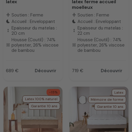
latex
latex ferme accueil
moelleux
Soutien : Ferme
Soutien : Ferme
compress
compress
Accueil : Enveloppant
Accueil : Enveloppant
bedtime
bedtime
Epaisseur du matelas :
Epaisseur du matelas :
height
height
20 cm
22 cm
Housse (Coutil) : 74%
Housse (Coutil) : 74%
polyester, 26% viscose
polyester, 26% viscose
texture
texture
de bambou
de bambou
689 €
Découvrir
719 €
Découvrir
Prix
Prix
-15%
Latex
Latex 100% naturel
Mémoire de forme
Garantie 10 ans
Garantie 10 ans