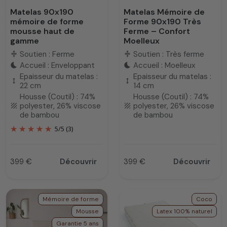
Matelas 90x190
Matelas Mémoire de
mémoire de forme
Forme 90x190 Très
mousse haut de
Ferme – Confort
gamme
Moelleux
Soutien : Ferme
Soutien : Très ferme
compress
compress
Accueil : Enveloppant
Accueil : Moelleux
bedtime
bedtime
Epaisseur du matelas :
Epaisseur du matelas :
height
height
22 cm
14 cm
Housse (Coutil) : 74%
Housse (Coutil) : 74%
polyester, 26% viscose
polyester, 26% viscose
texture
texture
de bambou
de bambou
5
/
5
(3)
399 €
Découvrir
399 €
Découvrir
Prix
Prix
Mémoire de forme
Coco
Mousse
Latex 100% naturel
Garantie 5 ans