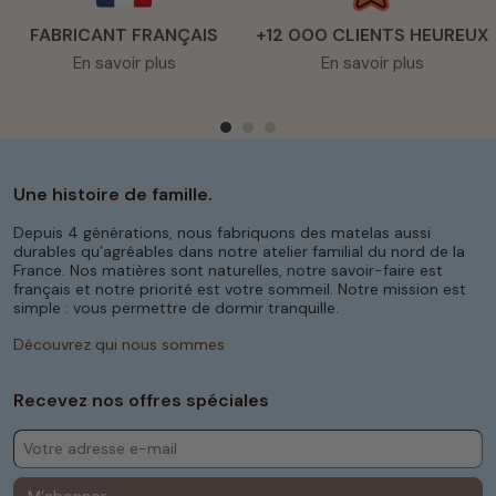
leur polyvalence. Que vous aménagiez une
chambre pour un enfant, que vous cherchiez à
FABRICANT FRANÇAIS
+12 000 CLIENTS HEUREUX
meubler un studio ou que vous ayez besoin d’un
En savoir plus
En savoir plus
couchage pour une chambre d’amis, ce format
est idéal. Il offre suffisamment d’espace pour
dormir confortablement tout en étant compact
pour optimiser la surface de la pièce. De plus,
nos
matelas 90x190
peuvent également
convenir pour des lits d’appoint ou des lits
Une histoire de famille.
gigognes, offrant ainsi une solution flexible pour
tous vos besoins en literie.
Depuis 4 générations, nous fabriquons des matelas aussi
durables qu’agréables dans notre atelier familial du nord de la
Que vous souhaitiez aménager une chambre
France. Nos matières sont naturelles, notre savoir-faire est
d’amis confortable ou offrir à votre enfant un
français et notre priorité est votre sommeil. Notre mission est
sommeil de qualité, nos
matelas 90x190
simple : vous permettre de dormir tranquille.
représentent un excellent compromis entre
Découvrez qui nous sommes
confort
et fonctionnalité. De plus, chez Matelas
No Stress, nous proposons une gamme
complète de
matelas 90x190
, fabriqués en
Recevez nos offres spéciales
France avec des matériaux de haute qualité,
pour garantir une durabilité et un
confort
longue durée. En choisissant nos
matelas
, vous
optez pour un produit durable qui assure des