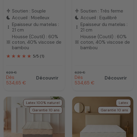
Soutien : Souple
Soutien : Très ferme
compress
compress
Accueil : Moelleux
Accueil : Equilibré
bedtime
bedtime
Epaisseur du matelas :
Epaisseur du matelas :
height
height
21 cm
21 cm
Housse (Coutil) : 60%
Housse (Coutil) : 60%
coton, 40% viscose de
coton, 40% viscose de
texture
texture
bambou
bambou
5
/
5
(1)
Prix habituel
Prix habituel
629 €
629 €
Prix promotionnel
Prix promotionnel
Dès
Dès
Découvrir
Découvrir
534,65 €
534,65 €
Latex 100% naturel
Latex
Garantie 10 ans
Garantie 10 ans