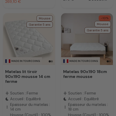
Prix
269,10 €
-10%
Mousse
Mousse
Garantie 5 ans
Garantie 5 ans
MADE IN TOURCOING
MADE IN TOURCOING
Matelas lit tiroir
Matelas 90x190 18cm
90x190 mousse 14 cm
ferme mousse
ferme
Soutien : Ferme
Soutien : Ferme
compress
compress
Accueil : Equilibré
Accueil : Equilibré
bedtime
bedtime
Epaisseur du matelas :
Epaisseur du matelas :
height
height
14 cm
18 cm
Housse (Coutil) : 100%
Housse (Coutil) : 100%