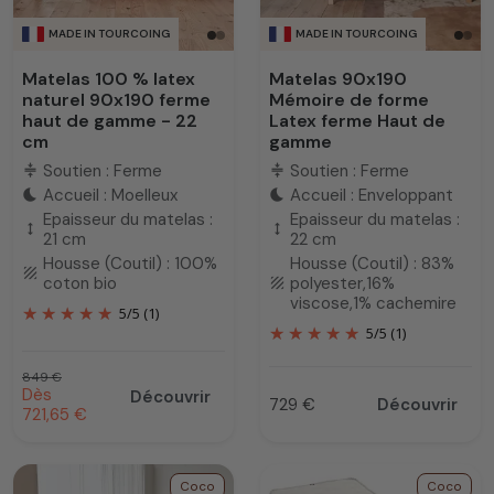
MADE IN TOURCOING
MADE IN TOURCOING
Matelas 100 % latex
Matelas 90x190
naturel 90x190 ferme
Mémoire de forme
haut de gamme - 22
Latex ferme Haut de
cm
gamme
Soutien : Ferme
Soutien : Ferme
compress
compress
Accueil : Moelleux
Accueil : Enveloppant
bedtime
bedtime
Epaisseur du matelas :
Epaisseur du matelas :
height
height
21 cm
22 cm
Housse (Coutil) : 100%
Housse (Coutil) : 83%
texture
coton bio
polyester,16%
texture
viscose,1% cachemire
5
/
5
(1)
5
/
5
(1)
Prix habituel
849 €
Prix promotionnel
Dès
Découvrir
729 €
Découvrir
Prix
721,65 €
Coco
Coco