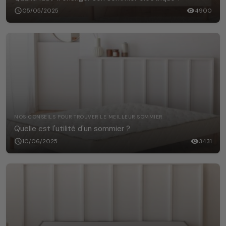
schedule
05/05/2025
visibility
4900
NOS CONSEILS POUR TROUVER LE MEILLEUR SOMMIER
Quelle est l'utilité d'un sommier ?
schedule
10/06/2025
visibility
3431