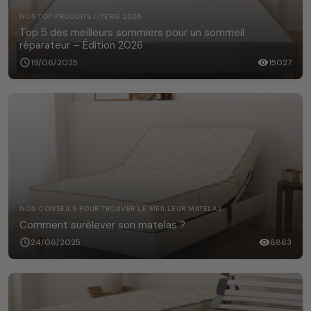
NOS TOP PRODUITS LITERIE 2026
Top 5 des meilleurs sommiers pour un sommeil
réparateur – Édition 2026
schedule
19/06/2025
visibility
15027
NOS CONSEILS POUR TROUVER LE MEILLEUR MATELAS
Comment surélever son matelas ?
schedule
24/06/2025
visibility
8863