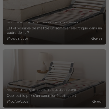
NOS CONSEILS POUR TROUVER LE MEILLEUR SOMMIER
Est-il possible de mettre un sommier électrique dans un
cadre de lit ?
schedule
25/08/2025
visibility
2433
NOS CONSEILS POUR TROUVER LE MEILLEUR SOMMIER
Quel est le prix d'un sommier électrique ?
schedule
02/09/2025
visibility
1901