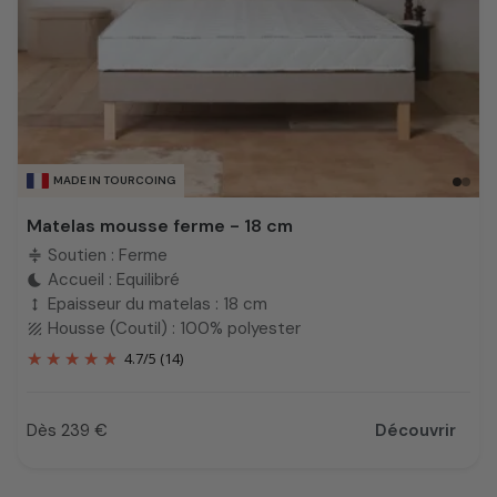
MADE IN TOURCOING
Matelas mousse ferme - 18 cm
Soutien : Ferme
compress
Accueil : Equilibré
bedtime
Epaisseur du matelas : 18 cm
height
Housse (Coutil) : 100% polyester
texture
4.7
/
5
(14)
Dès 239 €
Découvrir
Prix