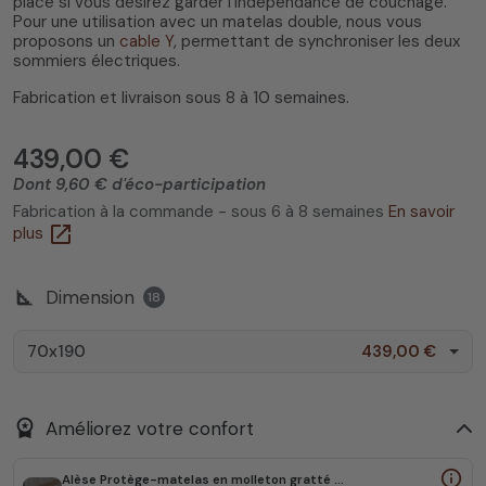
place si vous désirez garder l'indépendance de couchage.
Pour une utilisation avec un matelas double, nous vous
proposons un
cable Y
, permettant de synchroniser les deux
sommiers électriques.
Fabrication et livraison sous 8 à 10 semaines.
439,00 €
Dont 9,60 € d'éco-participation
Fabrication à la commande - sous 6 à 8 semaines
En savoir
open_in_new
plus
square_foot
Dimension
18
70x190
439,00 €
workspace_premium
Améliorez votre confort
info_outline
Alèse Protège-matelas en molleton gratté imperméable