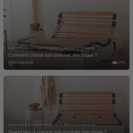
NOS CONSEILS POUR TROUVER LE MEILLEUR SOMMIER
Comment choisir son sommier électrique ?
schedule
10/03/2025
visibility
3772
NOS CONSEILS POUR TROUVER LE MEILLEUR SOMMIER
Quand faut-il changer son sommier électrique ?