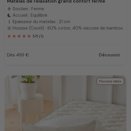
Matelas de relaxation grand confort ferme
Soutien : Ferme
compress
Accueil : Equilibré
bedtime
Epaisseur du matelas : 21 cm
height
Housse (Coutil) : 60% coton, 40% viscose de bambou
texture
5
/
5
(1)
Dès 499 €
Découvrir
Prix
Flocons latex