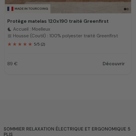
MADE IN TOURCOING
Protège matelas 120x190 traité Greenfirst
Accueil : Moelleux
bedtime
Housse (Coutil) : 100% polyester traité Greenfirst
texture
5
/
5
(2)
89 €
Découvrir
Prix
SOMMIER RELAXATION ÉLECTRIQUE ET ERGONOMIQUE 5
PLIS