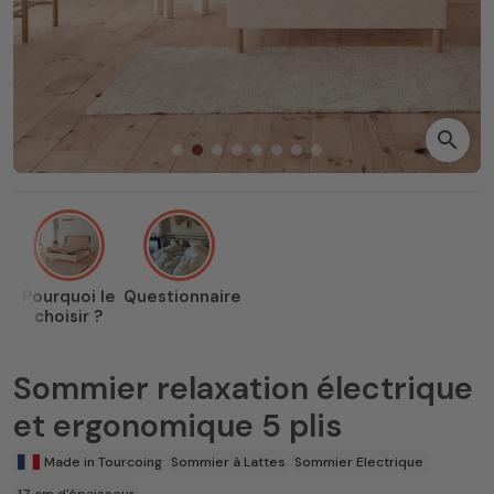
search
Pourquoi le
Questionnaire
choisir ?
Sommier relaxation électrique
et ergonomique 5 plis
Made in Tourcoing
Sommier à Lattes
Sommier Electrique
17 cm d'épaisseur