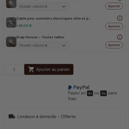
zoom_in
Ajouter
info_outline
Cable pour sommiers électriques tête et pied relevables
zoom_in
+28,00 €
Ajouter
info_outline
Drap Housse - Toutes tailles
zoom_in
Ajouter
shopping_cart
Ajouter au panier
PayPal
Payez en
ou
sans
3x
4x
frais
local_shipping
Livraison à domicile - Offerte