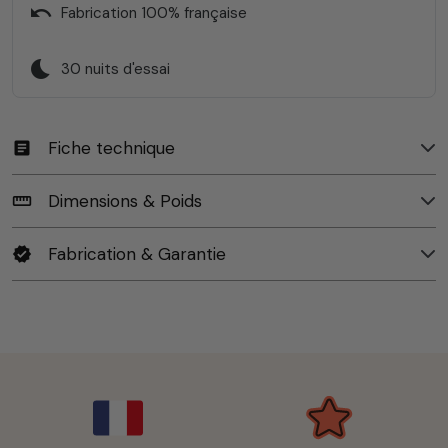
undo
Fabrication 100% française
bedtime
30 nuits d'essai
Fiche technique
article
Dimensions & Poids
straighten
Fabrication & Garantie
verified