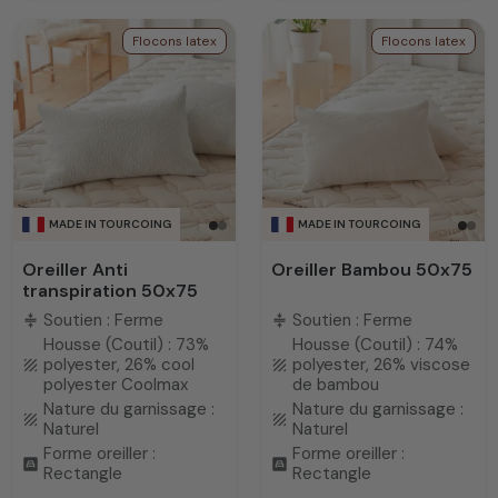
Flocons latex
Flocons latex
MADE IN TOURCOING
MADE IN TOURCOING
Oreiller Anti
Oreiller Bambou 50x75
transpiration 50x75
Soutien : Ferme
Soutien : Ferme
compress
compress
Housse (Coutil) : 73%
Housse (Coutil) : 74%
polyester, 26% cool
polyester, 26% viscose
texture
texture
polyester Coolmax
de bambou
Nature du garnissage :
Nature du garnissage :
texture
texture
Naturel
Naturel
Forme oreiller :
Forme oreiller :
bedroom_child
bedroom_child
Rectangle
Rectangle