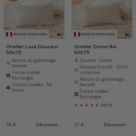
de la tête et du cou.
MADE IN TOURCOING
MADE IN TOURCOING
Oreiller Luxe Douceur
Oreiller Coton Bio
50x75
50X75
Nature du garnissage :
Soutien : Ferme
compress
texture
Naturel
Housse (Coutil) : 100%
texture
Forme oreiller :
coton bio
bedroom_child
Rectangle
Nature du garnissage :
texture
Confort oreiller : Mi-
Naturel
cloud
ferme
Forme oreiller :
bedroom_child
Rectangle
5
/
5
(1)
35 €
Découvrir
37 €
Découvrir
Prix
Prix