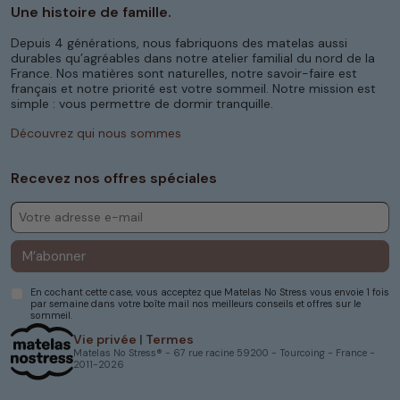
permettant un bon alignement du corps.
Une histoire de famille.
Nos oreillers sont confectionnés avec des
Depuis 4 générations, nous fabriquons des matelas aussi
matériaux de haute qualité, garantissant une
durables qu’agréables dans notre atelier familial du nord de la
France. Nos matières sont naturelles, notre savoir-faire est
fermeté optimale pour soutenir votre nuque,
français et notre priorité est votre sommeil. Notre mission est
tout en étant suffisamment souples pour
simple : vous permettre de dormir tranquille.
épouser la forme de votre tête et offrir un
confort personnalisé à chaque utilisateur.
Découvrez qui nous sommes
Des matériaux de qualité pour un
Recevez nos offres spéciales
sommeil réparateur
Chez Matelas No Stress, nous mettons un point
d'honneur à vous offrir des produits de haute
qualité. Nos
oreillers 50x75
sont
M’abonner
confectionnés avec des matériaux
soigneusement sélectionnés pour garantir
En cochant cette case, vous acceptez que Matelas No Stress vous envoie 1 fois
durabilité et confort. L’enveloppe en coton
par semaine dans votre boîte mail nos meilleurs conseils et offres sur le
assure une douceur incomparable, tandis que le
sommeil.
garnissage intérieur est conçu pour offrir un
Vie privée
|
Termes
équilibre parfait entre fermeté et souplesse.
Matelas No Stress® - 67 rue racine 59200 - Tourcoing - France -
2011-2026
En plus d’offrir un confort inégalé, nos oreillers