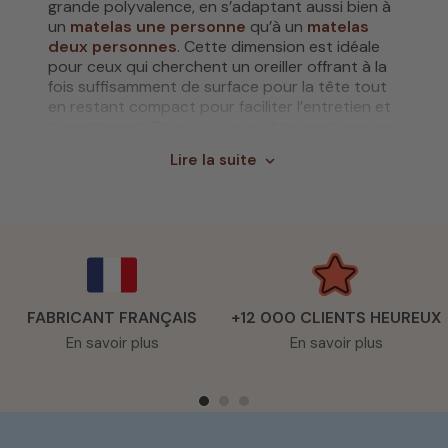
grande polyvalence, en s’adaptant aussi bien à
un
matelas une personne
qu’à un
matelas
deux personnes
. Cette dimension est idéale
pour ceux qui cherchent un oreiller offrant à la
fois suffisamment de surface pour la tête tout
en restant compact pour faciliter l’entretien et
le rangement. De plus, nos oreillers sont conçus
avec une enveloppe en coton, offrant une
Lire la suite
expand_more
sensation de douceur
et une excellente
respirabilité, idéale pour éviter la transpiration
excessive pendant la nuit.
Des oreillers adaptés à vos positions
de sommeil
La position dans laquelle vous dormez influe sur
le type d'oreiller que vous devez choisir. Nos
FABRICANT FRANÇAIS
+12 000 CLIENTS HEUREUX
oreillers 50x75
sont conçus pour s’adapter
En savoir plus
En savoir plus
aux différentes positions de sommeil afin de
vous offrir un confort sur mesure. Que vous
soyez un dormeur sur le dos, sur le ventre ou
sur le côté, l’oreiller doit offrir un soutien
adéquat pour la colonne vertébrale tout en