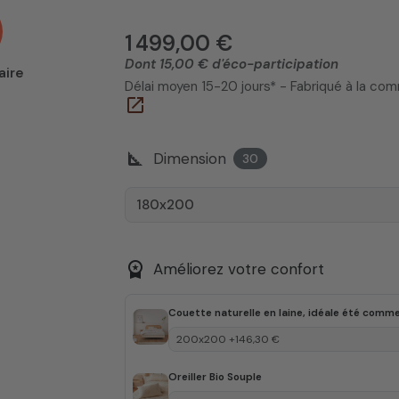
1 499,00 €
Dont 15,00 € d'éco-participation
aire
Délai moyen 15-20 jours* - Fabriqué à la c
open_in_new
square_foot
Dimension
30
180x200
workspace_premium
Améliorez votre confort
Couette naturelle en laine, idéale été comme
Oreiller Bio Souple