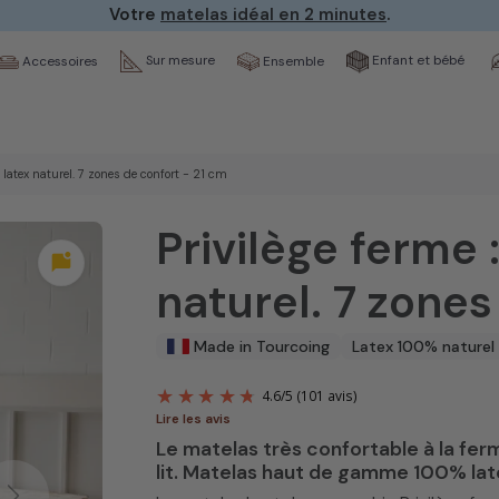
Votre
matelas idéal en 2 minutes
.
Sur mesure
Enfant et bébé
Ensemble
Accessoires
 latex naturel. 7 zones de confort - 21 cm
Privilège ferme
mark_chat_unread
naturel. 7 zones
Made in Tourcoing
Latex 100% naturel
Lire les avis
Le matelas très confortable à la ferm
4.6
/
5
(101 avi
lit. Matelas haut de gamme 100% late