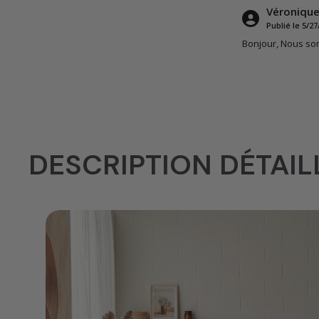
Véronique
Publié le 5/27
Bonjour, Nous somm
DESCRIPTION DÉTAIL