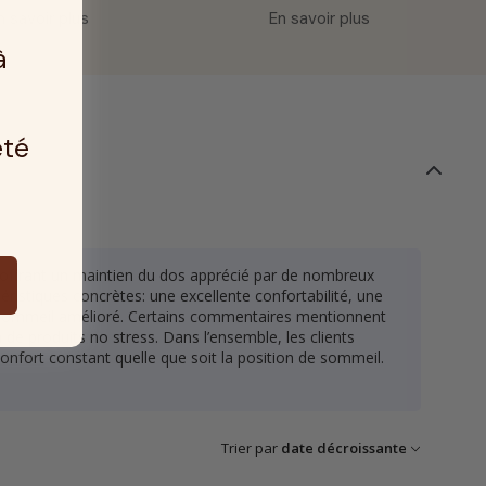
n savoir plus
En savoir plus
à
été
 offrant un maintien du dos apprécié par de nombreux
ristiques concrètes: une excellente confortabilité, une
n sommeil amélioré. Certains commentaires mentionnent
on de produits no stress. Dans l’ensemble, les clients
nfort constant quelle que soit la position de sommeil.
Trier par
date décroissante