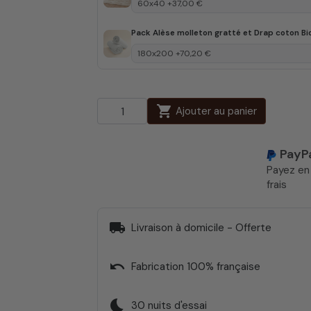
Pack Alèse molleton gratté et Drap coton Bi
shopping_cart
Ajouter au panier
PayP
Payez e
frais
local_shipping
Livraison à domicile - Offerte
undo
Fabrication 100% française
bedtime
30 nuits d'essai