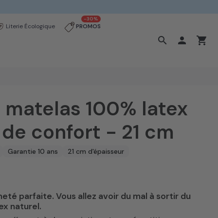
-30%
Literie Écologique
PROMOS
search

shopping_cart
 : matelas 100% latex
 de confort - 21 cm
Garantie 10 ans
21 cm d'épaisseur
eté parfaite. Vous allez avoir du mal à sortir du
s)
x naturel.