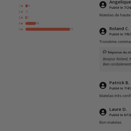
Angelique
1★
4
Publié le 7/24
2★
0
Matelas de haute q
3★
2
4★
18
Roland C.
5★
77
Publié le 7/8/
Troisième command
Réponse du m
Bonjour Roland, No
Bien cordialement
Patrick B.
Publié le 7/4/
Matelas très confo
Laure D.
Publié le 6/13
Bon matelas