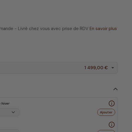
ommande - Livré chez vous avec prise de RDV
En savoir plus
1 499,00 €
info_outline
 hiver
Ajouter
info_outline