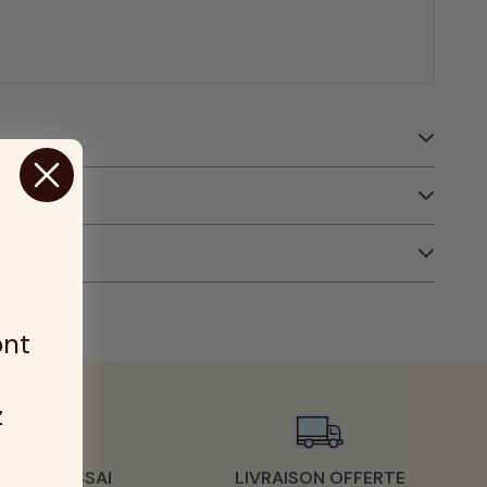
ont
z
NUITS D’ESSAI
LIVRAISON OFFERTE