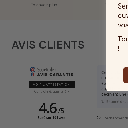
Ser
En savoir plus
En savoir pl
ouv
vos
Tou
AVIS CLIENTS
!
Ce matelas es
utilisateurs e
épaisseur et 
VOIR L'ATTESTATION
aussi la robust
Contrôle & qualité
décrivent une 
4.6
Résumé des avi
/
5
Basé sur 101 avis