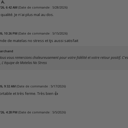
 A.
/26, 6:42 AM
(Date de commande : 5/28/2026)
ualité. Je n'ai plus mal au dos.
26, 10:26 PM
(Date de commande : 5/15/2026)
e de matelas no stress et tjs aussi satisfait
archand
us vous remercions chaleureusement pour votre fidélité et votre retour positif. C'est
, L'équipe de Matelas No Stress
26, 9:32 AM
(Date de commande : 5/17/2026)
rtable et très ferme. Très bien 👍
/26, 4:28 PM
(Date de commande : 5/5/2026)