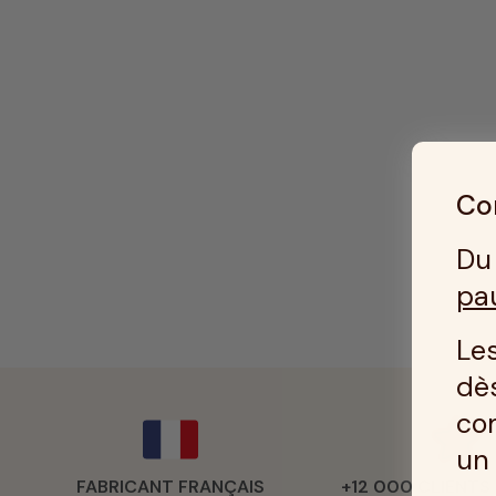
Con
Du 
pa
Les
dès
co
u
FABRICANT FRANÇAIS
+12 000 CLIENTS