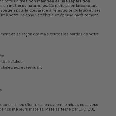
me offre un
très bon maintien et une répartition
on en
matières naturelles
. Ce matelas en latex naturel
 soutien
pour le dos, grâce à
l'élasticité
du latex et ses
 point à votre colonne vertébrale et épouse parfaitement
ement et de façon optimale toutes les parties de votre
iée
fet fraîcheur
 chaleureux et respirant
s
e
, ce sont nos clients qui en parlent le mieux, nous vous
de nos meilleurs matelas. Matelas testé par UFC QUE