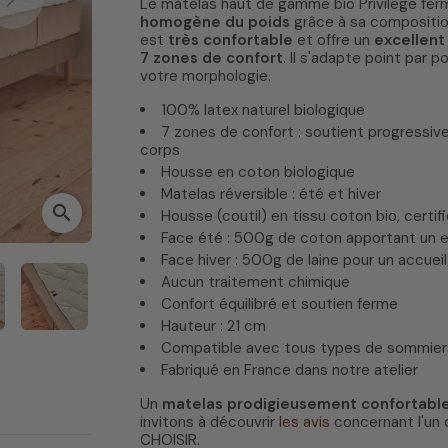
Next
Le matelas haut de gamme bio Privilège fer
homogène du poids
grâce à sa compositi
est
très confortable
et offre un
excellent
7 zones de confort
. Il s'adapte point par
votre morphologie.
100% latex naturel biologique
7 zones de confort : soutient progressiv
corps
Housse en coton biologique
Matelas réversible : été et hiver
search
Housse (coutil) en tissu coton bio, certif
Face été : 500g de coton apportant un ef
Face hiver : 500g de laine pour un accueil
Aucun traitement chimique
Confort équilibré et soutien ferme
Hauteur : 21 cm
Compatible avec tous types de sommier
Fabriqué en France dans notre atelier
Un
matelas prodigieusement confortabl
invitons à découvrir
les avis
concernant l'un 
CHOISIR.