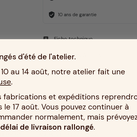
verified_user
10 ans de garantie
Fiche technique
article
gés d'été de l'atelier.
Dimensions & Poids
straighten
10 au 14 août, notre atelier fait une
Fabrication & Garantie
verified
use
.
 fabrications et expéditions reprendr
 le 17 août. Vous pouvez continuer à
mmander normalement, mais prévoye
n
délai de livraison rallongé
.
 HEUREUX
PAIEMENT 4X SANS FRAIS
30 