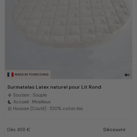
MADE IN TOURCOING
Surmatelas Latex naturel pour Lit Rond
Soutien : Souple
compress
Accueil : Moelleux
bedtime
Housse (Coutil) : 100% coton bio
texture
Dès 459 €
Découvrir
Prix