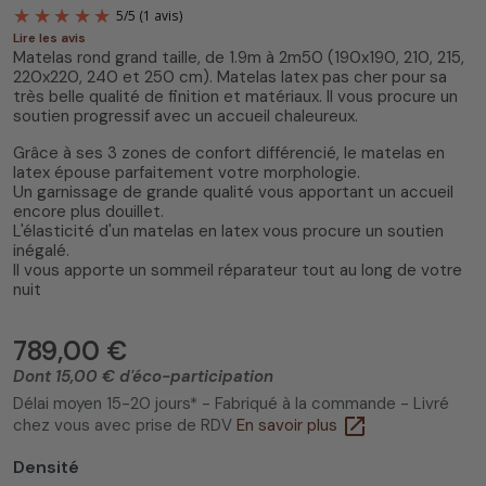
Lire les avis
Matelas rond grand taille, de 1.9m à 2m50 (190x190, 210, 215,
220x220, 240 et 250 cm). Matelas latex pas cher pour sa
très belle qualité de finition et matériaux. Il vous procure un
soutien progressif avec un accueil chaleureux.
Grâce à ses 3 zones de confort différencié, le matelas en
latex épouse parfaitement votre morphologie.
5
/
5
(1 avis)
Un garnissage de grande qualité vous apportant un accueil
encore plus douillet.
L'élasticité d'un matelas en latex vous procure un soutien
inégalé.
Il vous apporte un sommeil réparateur tout au long de votre
nuit
789,00 €
Dont 15,00 € d'éco-participation
Délai moyen 15-20 jours* - Fabriqué à la commande - Livré
open_in_new
chez vous avec prise de RDV
En savoir plus
Densité