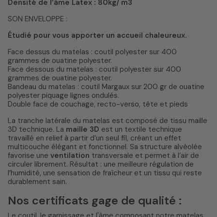
Densité de l’âme Latex : 80kg/ m3
SON ENVELOPPE :
Étudié pour vous apporter un accueil chaleureux.
Face dessus du matelas : coutil polyester sur 400
grammes de ouatine polyester.
Face dessous du matelas : coutil polyester sur 400
grammes de ouatine polyester.
Bandeau du matelas : coutil Margaux sur 200 gr de ouatine
polyester piquage lignes ondulés.
Double face de couchage, recto-verso, tête et pieds
La tranche latérale du matelas est composé de tissu maille
3D technique. La
maille 3D
est un textile technique
travaillé en relief à partir d’un seul fil, créant un effet
multicouche élégant et fonctionnel. Sa structure alvéolée
favorise une
ventilation
transversale et permet à l’air de
circuler librement. Résultat : une meilleure régulation de
l’humidité, une sensation de fraîcheur et un tissu qui reste
durablement sain.
Nos certificats gage de qualité :
Le coutil, le garnissage et l'âme composant notre matelas