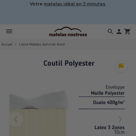
Votre
matelas idéal en 2 minutes
.
search

shopping_cart
Accueil
Literie Matelas Sommier Rond
mark_chat_unread
Previous
Next