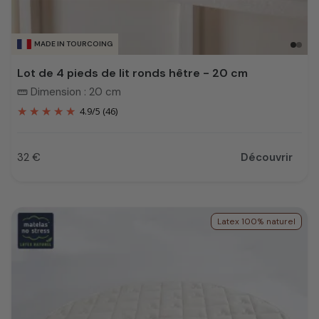
MADE IN TOURCOING
Lot de 4 pieds de lit ronds hêtre - 20 cm
Dimension : 20 cm
straighten
4.9
/
5
(46)
32 €
Découvrir
Prix
Latex 100% naturel