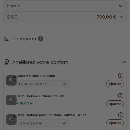
D190
789,00 €
square_foot
Dimension
7
workspace_premium
Améliorez votre confort
info_outline
Couette ronde en laine
zoom_in
Ajouter
info_outline
Drap Housse Lit Rond de 210
zoom_in
+59,00 €
Ajouter
info_outline
Drap Housse pour Lit Rond, Toutes Tailles
zoom_in
Ajouter