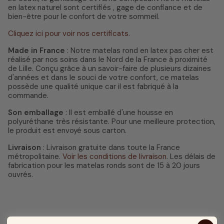
en latex naturel sont certifiés , gage de confiance et de
bien-être pour le confort de votre sommeil.
Cliquez ici pour voir nos certificats.
Made in France
: Notre matelas rond en latex pas cher est
réalisé par nos soins dans le Nord de la France à proximité
de Lille. Conçu grâce à un savoir-faire de plusieurs dizaines
d'années et dans le souci de votre confort, ce matelas
possède une qualité unique car il est fabriqué à la
commande.
Son emballage
: Il est emballé d'une housse en
polyuréthane très résistante. Pour une meilleure protection,
le produit est envoyé sous carton.
Livraison
: Livraison gratuite dans toute la France
métropolitaine.
Voir les conditions de livraison
. Les délais de
fabrication pour les matelas ronds sont de 15 à 20 jours
ouvrés.