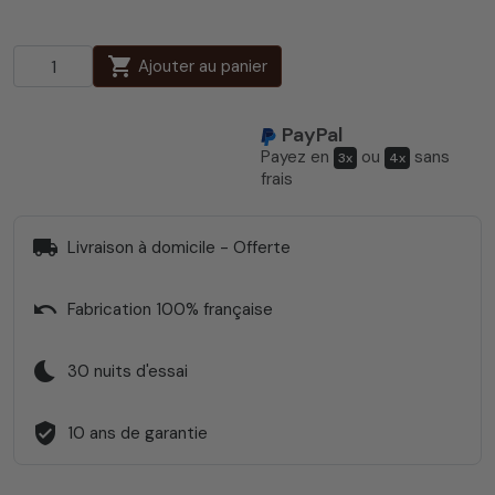
shopping_cart
Ajouter au panier
PayPal
Payez en
ou
sans
3x
4x
frais
local_shipping
Livraison à domicile - Offerte
undo
Fabrication 100% française
bedtime
30 nuits d'essai
verified_user
10 ans de garantie