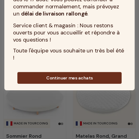
Epaisseur du matelas :
Epaisseur du matelas :
commander normalement, mais prévoyez
height
height
18 cm
18 cm
un
délai de livraison rallongé
.
Housse (Coutil) : 100%
Housse (Coutil) : 100%
texture
texture
polyester
polyester
Service client & magasin : Nous restons
5
/
5
(2)
4.5
/
5
(4)
ouverts pour vous accueillir et répondre à
vos questions !
Dès 609 €
Découvrir
Dès 649 €
Découvrir
Toute l'équipe vous souhaite un très bel été
Prix
Prix
!
Sommier Rond
Latex
Continuer mes achats
Garantie 10 ans
MADE IN TOURCOING
MADE IN TOURCOING
Sommier Rond
Matelas Rond, Grand