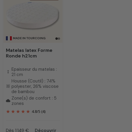
MADE IN TOURCOING
Matelas latex Forme
Ronde h21cm
Epaisseur du matelas :
height
21 cm
Housse (Coutil) : 74%
polyester, 26% viscose
texture
de bambou
Zone(s) de confort : 5
cloud
zones
4.8
/
5
(4)
Dès 1 149 €
Découvrir