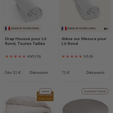
de vos draps housse sur mesure rond.
MADE IN TOURCOING
MADE IN TOURCOING
Drap Housse pour Lit
Alèse sur Mesure pour
Rond, Toutes Tailles
Lit Rond
4.9
/
5
(13)
5
/
5
(5)
Dès 52 €
Découvrir
72 €
Découvrir
Prix
Prix
Laine
Sommier Rond