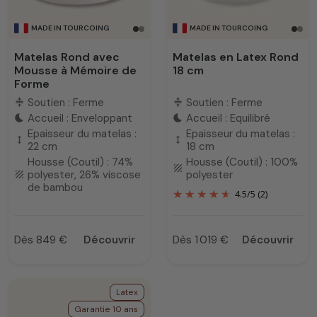
MADE IN TOURCOING
MADE IN TOURCOING
Matelas Rond avec
Matelas en Latex Rond
Mousse à Mémoire de
18 cm
Forme
Soutien : Ferme
Soutien : Ferme
compress
compress
Accueil : Enveloppant
Accueil : Equilibré
bedtime
bedtime
Epaisseur du matelas :
Epaisseur du matelas :
height
height
22 cm
18 cm
Housse (Coutil) : 74%
Housse (Coutil) : 100%
texture
polyester, 26% viscose
polyester
texture
de bambou
4.5
/
5
(2)
Dès 849 €
Découvrir
Dès 1 019 €
Découvrir
Prix
Prix
Latex
Garantie 10 ans