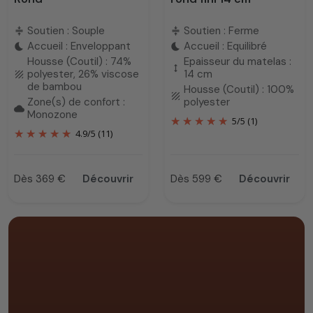
Soutien : Souple
Soutien : Ferme
compress
compress
Accueil : Enveloppant
Accueil : Equilibré
bedtime
bedtime
Housse (Coutil) : 74%
Epaisseur du matelas :
height
polyester, 26% viscose
14 cm
texture
de bambou
Housse (Coutil) : 100%
texture
Zone(s) de confort :
polyester
cloud
Monozone
5
/
5
(1)
4.9
/
5
(11)
Dès 369 €
Découvrir
Dès 599 €
Découvrir
Prix
Prix