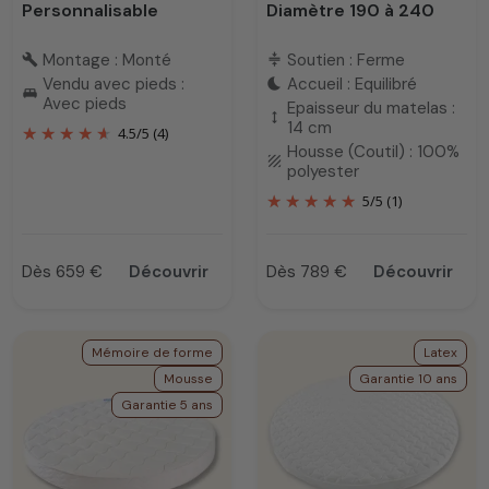
Personnalisable
Diamètre 190 à 240
Montage : Monté
Soutien : Ferme
build
compress
Vendu avec pieds :
Accueil : Equilibré
bedtime
king_bed
Avec pieds
Epaisseur du matelas :
height
14 cm
4.5
/
5
(4)
Housse (Coutil) : 100%
texture
polyester
5
/
5
(1)
Dès 659 €
Découvrir
Dès 789 €
Découvrir
Prix
Prix
Mémoire de forme
Latex
Mousse
Garantie 10 ans
Garantie 5 ans