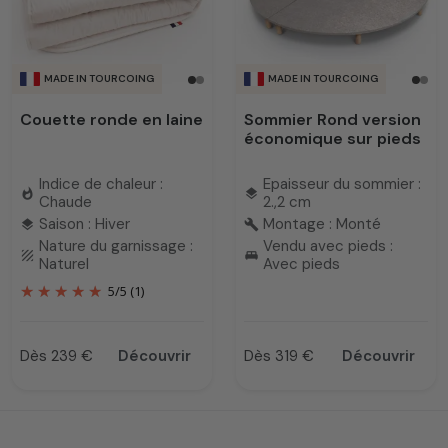
MADE IN TOURCOING
MADE IN TOURCOING
Couette ronde en laine
Sommier Rond version
économique sur pieds
Indice de chaleur :
Epaisseur du sommier :
whatshot
layers
Chaude
2.,2 cm
Saison : Hiver
Montage : Monté
layers
build
Nature du garnissage :
Vendu avec pieds :
texture
king_bed
Naturel
Avec pieds
5
/
5
(1)
Dès 239 €
Découvrir
Dès 319 €
Découvrir
Prix
Prix