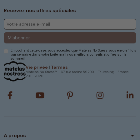
Recevez nos offres spéciales
M’abonner
En cochant cette case, vous acceptez que Matelas No Stress vous envoie 1 fois
par semaine dans votre boîte mail nos meilleurs conseils et offres sur le
sommeil.
Vie privée
|
Termes
Matelas No Stress® - 67 rue racine 59200 - Tourcoing - France -
2011-2026
arrow_drop_down
A propos