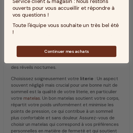
Service client & magasin : Nous restons
VOTRE SOMMEIL
ouverts pour vous accueillir et répondre à
vos questions !
Toute l'équipe vous souhaite un très bel été
Optimiser la qualité de son sommeil est essentiel
!
pour réduire la fatigue au quotidien et améliorer son
bien-être général. Voici des conseils éprouvés pour
vous aider à
mieux dormir
et à gérer efficacement
Continuer mes achats
les aspects clés de votre sommeil, tels que l'heure
de sommeil, la quantité de sommeil, et la réduction
des réveils nocturnes.
Choisissez soigneusement votre
literie
: Un aspect
souvent négligé mais crucial pour une bonne nuit de
sommeil est la qualité de votre literie, en particulier
votre
matelas
. Un bon matelas soutient votre corps,
répartit votre poids uniformément et minimise les
points de pression, ce qui contribue à un sommeil
plus confortable et sans douleur. Assurez-vous de
choisir un matelas qui correspond à vos préférences
personnelles en matière de fermeté et qui soutient