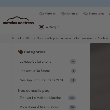
☀️ Notre atelier prend une petite pause du
10 au 14 août
!
Matelas
Sommier
Surmatelas
La Marque
Accueil
Blog
Nos conseils pour trouver le meilleur matelas
Quelle es
sell
Catégories
Lexique De La Literie
21
Les Actus No Stress
1
Nos Top Produits Literie 2026
14
Nos conseils pour
Trouver Le Meilleur Matelas
145
Vous Aider À Mieux Dormir
28