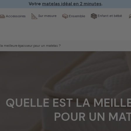
 Les
délais de fabrication seront exceptionnellement prolo
Sur mesure
Enfant et bébé
Ensemble
Accessoires
t la meilleure épaisseur pour un matelas ?
QUELLE EST LA MEILL
POUR UN MAT