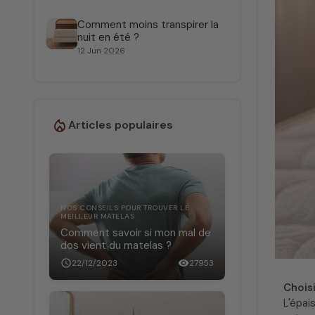
Comment moins transpirer la
nuit en été ?
12 Jun 2026
Articles populaires
NOS CONSEILS POUR TROUVER LE
MEILLEUR MATELAS
Comment savoir si mon mal de
dos vient du matelas ?
schedule
22/12/2023
visibility
27953
Chois
L'épai