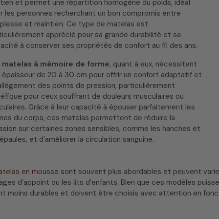
tien et permet une répartition homogène du poids, idéal
r les personnes recherchant un bon compromis entre
plesse et maintien. Ce type de matelas est
ticulièrement apprécié pour sa grande durabilité et sa
acité à conserver ses propriétés de confort au fil des ans.
s
matelas à mémoire de forme
, quant à eux, nécessitent
 épaisseur de 20 à 30 cm pour offrir un confort adaptatif et
allègement des points de pression, particulièrement
éfique pour ceux souffrant de douleurs musculaires ou
iculaires. Grâce à leur capacité à épouser parfaitement les
mes du corps, ces matelas permettent de réduire la
ssion sur certaines zones sensibles, comme les hanches et
 épaules, et d'améliorer la circulation sanguine.
telas en mousse
sont souvent plus abordables et peuvent varier
ges d’appoint ou les lits d’enfants. Bien que ces modèles puissen
t moins durables et doivent être choisis avec attention en fonct