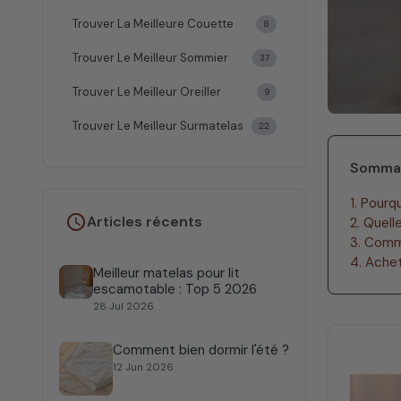
Trouver La Meilleure Couette
8
Trouver Le Meilleur Sommier
37
Trouver Le Meilleur Oreiller
9
Trouver Le Meilleur Surmatelas
22
Somma
1. Pourq
schedule
Articles récents
2. Quell
3. Comm
4. Ache
Meilleur matelas pour lit
escamotable : Top 5 2026
28 Jul 2026
Comment bien dormir l'été ?
12 Jun 2026