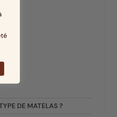
à
été
TYPE DE MATELAS ?