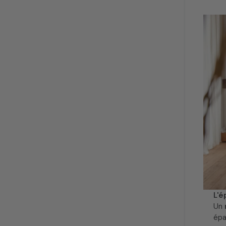
L'é
Un
épa