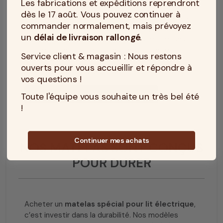
Les fabrications et expéditions reprendront
Et parce que chaque dormeur est unique, nos
dès le 17 août. Vous pouvez continuer à
offres s’adaptent à vos envies et à vos besoins.
commander normalement, mais prévoyez
En choisissant notre
literie électrique
, vous
un
délai de livraison rallongé
.
misez sur des matelas faits pour durer, pensés
pour épouser vos habitudes de sommeil et
Service client & magasin : Nous restons
s’intégrer parfaitement à votre sommier en
ouverts pour vous accueillir et répondre à
fonction de votre usage quotidien.
vos questions !
Découvrir nos solutions sur mesure
Toute l'équipe vous souhaite un très bel été
!
Continuer mes achats
NOS MATELAS SONT CONÇUS
POUR DURER
Acheter un
matelas spécial pour lit électrique
,
c’est investir dans la durabilité. Nos modèles