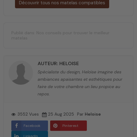
Découvrir tous nos matelas compatibles
Publié dans:
Nos conseils pour trouver le meilleur
matelas
AUTEUR: HELOISE
Spécialiste du design, Heloïse imagine des
ambiances apaisantes et esthétiques pour
faire de votre chambre un lieu propice au
repos.
3552 Vues
25 Aug 2025
Par
Heloise
Facebook
Pinterest
LinkedIn