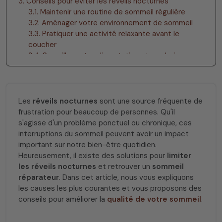
3. Conseils pour éviter les réveils nocturnes
3.1. Maintenir une routine de sommeil régulière
3.2. Aménager votre environnement de sommeil
3.3. Pratiquer une activité relaxante avant le
coucher
3.4. Surveiller votre alimentation et vos boissons
3.5. Utiliser des compléments alimentaires
4. Réveils nocturnes fréquents : quand consulter ?
Les
réveils nocturnes
sont une source fréquente de
frustration pour beaucoup de personnes. Qu'il
s'agisse d'un problème ponctuel ou chronique, ces
interruptions du sommeil peuvent avoir un impact
important sur notre bien-être quotidien.
Heureusement, il existe des solutions pour
limiter
les réveils nocturnes
et retrouver un
sommeil
réparateur
. Dans cet article, nous vous expliquons
les causes les plus courantes et vous proposons des
conseils pour améliorer la
qualité de votre sommeil
.