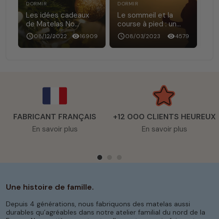
DORMIR
DORMIR
DOR
en
Les idées cadeaux
Le sommeil et la
Co
de Matelas No
course à pied : un
doi
Stress, pour un noël
duo gagnant
?
40
schedule
08/12/2022
visibility
16909
schedule
08/03/2023
visibility
4579
schedule
made in France
FABRICANT FRANÇAIS
+12 000 CLIENTS HEUREUX
En savoir plus
En savoir plus
Une histoire de famille.
Depuis 4 générations, nous fabriquons des matelas aussi
durables qu’agréables dans notre atelier familial du nord de la