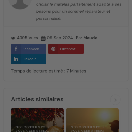
choisir le matelas parfaitement adapté à ses
besoins pour un sommeil réparateur et
personnalisé.
4395 Vues
09 Sep 2024
Par
Maude
Facebook
Pinterest
LinkedIn
Temps de lecture estimé : 7 Minutes
Articles similaires
NOS CONSEILS POUR
NOS CONSEILS POUR
NOS
VOUS AIDER À MIEUX
VOUS AIDER À MIEUX
VOU