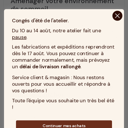
Aménager votre environnement
de sommeil
Pour limiter les réveils nocturnes, il est important de
Congés d'été de l'atelier.
créer un environnement propice au sommeil. Évitez
Du 10 au 14 août, notre atelier fait une
les lumières vives dans la chambre et assurez-vous
pause
.
que la pièce soit calme et fraîche. Utilisez des rideaux
occultants et des bouchons d'oreilles si nécessaire
Les fabrications et expéditions reprendront
pour éviter toute perturbation. Une
température
dès le 17 août. Vous pouvez continuer à
corporelle
trop élevée est une cause fréquente de
commander normalement, mais prévoyez
troubles du sommeil
. Assurez-vous que la
un
délai de livraison rallongé
.
température de votre chambre soit adaptée et que
votre literie soit confortable.
Service client & magasin : Nous restons
ouverts pour vous accueillir et répondre à
Pratiquer une activité relaxante
vos questions !
avant le coucher
Toute l'équipe vous souhaite un très bel été
Les
activités relaxantes
avant de dormir, telles que
!
la lecture, la méditation ou un bain chaud, peuvent
aider à apaiser l'esprit et favoriser un
endormissement plus rapide. Évitez les écrans et les
Continuer mes achats