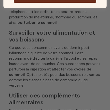
activités stimulantes au moins une heure avant de
vous coucher. En effet, la lumière bleue émise par les
téléphones et les ordinateurs peut retarder la
production de mélatonine, l’hormone du sommeil, et
ainsi
perturber le sommeil
.
Surveiller votre alimentation et
vos boissons
Ce que vous consommez avant de dormir peut
influencer la qualité de votre sommeil. Il est
recommandé d'éviter la caféine, l'alcool et les repas
lourds avant de se coucher. Ces substances peuvent
perturber la digestion et affecter vos
cycles de
sommeil
. Optez plutôt pour des boissons relaxantes
comme les tisanes à base de camomille ou de
verveine.
Utiliser des compléments
alimentaires