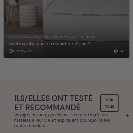
NOS CONSEILS POUR TROUVER LE MEILLEUR MATELAS
Quel matelas pour un enfant de 12 ans ?
schedule
02/02/2026
visibility
1147
ILS/ELLES ONT TESTÉ
Voir
ET RECOMMANDÉ
tous
Voyage, maison, quotidien : ils ont intégré nos
→
matelas à leur vie et expliquent pourquoi ils les
recommandent.