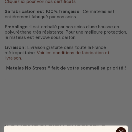
Cliquez ici pour voir nos certificats.
Sa fabrication est 100% française
: Ce matelas est
entièrement fabriqué par nos soins
Emballage
:Il est emballé par nos soins d'une housse en
polyuréthane très résistante. Pour une meilleure protection,
le matelas est envoyé sous carton.
Livraison
: Livraison gratuite dans toute la France
métropolitaine.
Voir les conditions de fabrication et
livraison
.
Matelas No Stress ® fait de votre sommeil sa priorité !
.
ILS VONT SI BIEN ENSEMBLE...