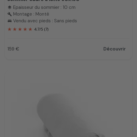
Epaisseur du sommier : 10 cm
layers
Montage : Monté
build
Vendu avec pieds : Sans pieds
king_bed
4.7
/
5
(7)
159 €
Découvrir
Prix