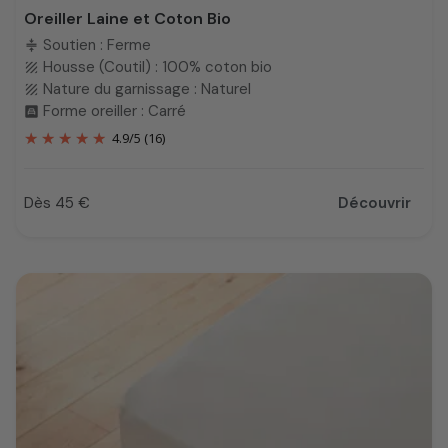
Oreiller Laine et Coton Bio
Soutien : Ferme
compress
Housse (Coutil) : 100% coton bio
texture
Nature du garnissage : Naturel
texture
Forme oreiller : Carré
bedroom_child
4.9
/
5
(16)
Dès 45 €
Découvrir
Prix