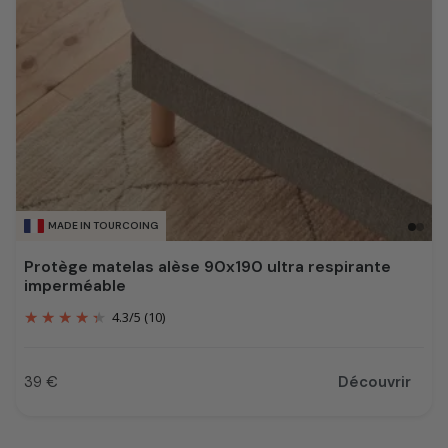
MADE IN TOURCOING
Protège matelas alèse 90x190 ultra respirante
imperméable
4.3
/
5
(10)
39 €
Découvrir
Prix