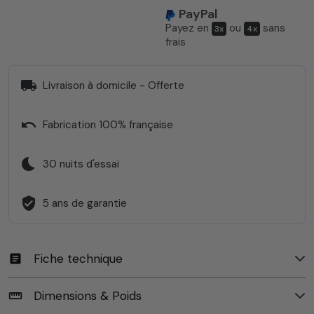
PayPal
Payez en
ou
sans
3x
4x
frais
local_shipping
Livraison à domicile - Offerte
undo
Fabrication 100% française
bedtime
30 nuits d'essai
verified_user
5 ans de garantie
Fiche technique
article
Dimensions & Poids
straighten