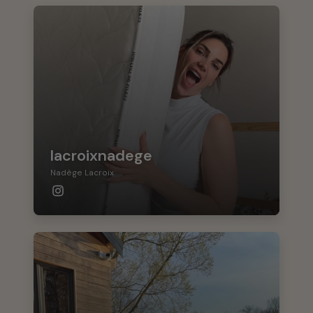
lacroixnadege
Nadège Lacroix