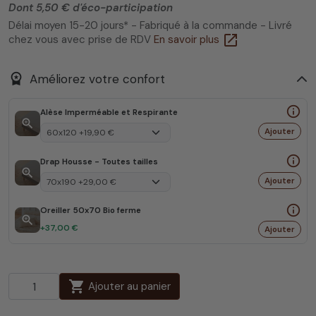
Dont 5,50 € d'éco-participation
Délai moyen 15-20 jours* - Fabriqué à la commande - Livré
open_in_new
chez vous avec prise de RDV
En savoir plus
workspace_premium
Améliorez votre confort
info_outline
Alèse Imperméable et Respirante
zoom_in
Ajouter
info_outline
Drap Housse - Toutes tailles
zoom_in
Ajouter
info_outline
Oreiller 50x70 Bio ferme
zoom_in
+37,00 €
Ajouter
shopping_cart
Ajouter au panier