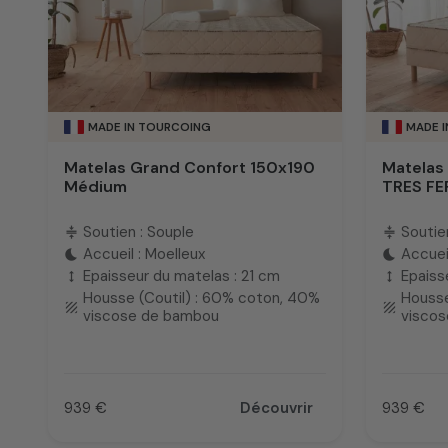
MADE IN TOURCOING
MADE 
Matelas Grand Confort 150x190
Matelas
Médium
TRES F
Soutien : Souple
Soutie
compress
compress
Accueil : Moelleux
Accueil
bedtime
bedtime
Epaisseur du matelas : 21 cm
Epaiss
height
height
Housse (Coutil) : 60% coton, 40%
Housse
texture
texture
viscose de bambou
visco
939 €
Découvrir
939 €
Prix
Prix