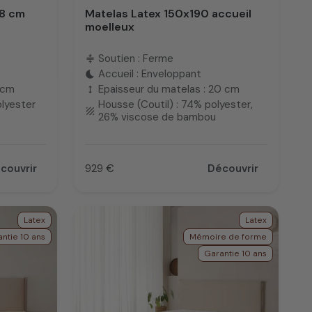
18 cm
Matelas Latex 150x190 accueil
moelleux
Soutien : Ferme
compress
Accueil : Enveloppant
bedtime
 cm
Epaisseur du matelas : 20 cm
height
olyester
Housse (Coutil) : 74% polyester,
texture
26% viscose de bambou
couvrir
929 €
Découvrir
Prix
Latex
Latex
ntie 10 ans
Mémoire de forme
Garantie 10 ans