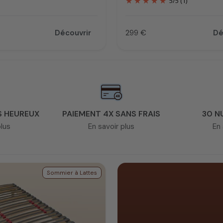
5
/
5
(1)
Découvrir
299 €
Dé
Prix
S HEUREUX
PAIEMENT 4X SANS FRAIS
30 N
plus
En savoir plus
En 
Sommier à Lattes