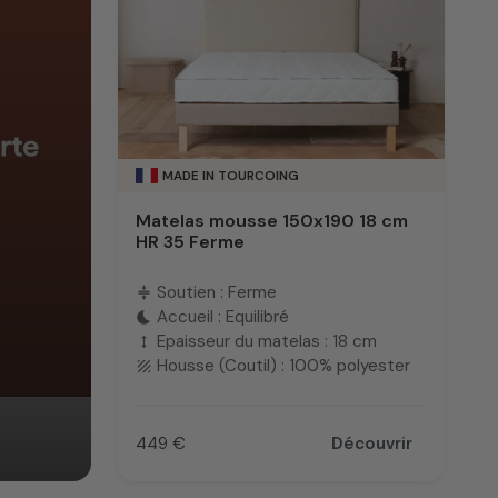
MADE IN TOURCOING
Matelas mousse 150x190 18 cm
HR 35 Ferme
Soutien : Ferme
compress
Accueil : Equilibré
bedtime
Epaisseur du matelas : 18 cm
height
Housse (Coutil) : 100% polyester
texture
449 €
Découvrir
Prix