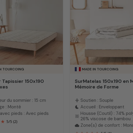
IN TOURCOING
MADE IN TOURCOING
 Tapissier 150x190
SurMatelas 150x190 en 
ixes
Mémoire de Forme
eur du sommier : 15 cm
Soutien : Souple
compress
ge : Monté
Accueil : Enveloppant
bedtime
avec pieds : Avec pieds
Housse (Coutil) : 74% pol
texture
26% viscose de bambou
5
/
5
(2)
Zone(s) de confort : Mo
cloud