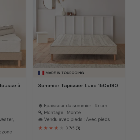
MADE IN TOURCOING
Mousse à
Sommier Tapissier Luxe 150x190
Epaisseur du sommier : 15 cm
layers
Montage : Monté
build
yester,
Vendu avec pieds : Avec pieds
king_bed
3.7
/
5
(3)
nozone