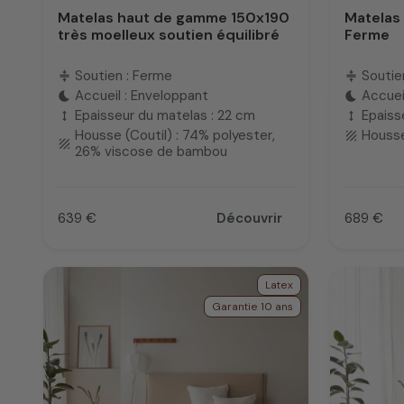
Matelas haut de gamme 150x190
Matelas
très moelleux soutien équilibré
Ferme
Soutien : Ferme
Soutie
compress
compress
Accueil : Enveloppant
Accueil
bedtime
bedtime
Epaisseur du matelas : 22 cm
Epaiss
height
height
Housse (Coutil) : 74% polyester,
Housse
texture
texture
26% viscose de bambou
639 €
Découvrir
689 €
Prix
Prix
Latex
Garantie 10 ans