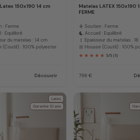
 Latex 150x190 14 cm
Matelas LATEX 150x190 
FERME
n : Ferme
Soutien : Ferme
compress
 : Equilibré
Accueil : Equilibré
bedtime
eur du matelas : 14 cm
Epaisseur du matelas : 18
height
 (Coutil) : 100% polyester
Housse (Coutil) : 100% p
texture
5
/
5
(1)
Découvrir
799 €
Dé
Prix
Latex
Garantie 10 ans
Gara