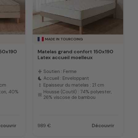
MADE IN TOURCOING
150x190
Matelas grand confort 150x190
Latex accueil moelleux
Soutien : Ferme
compress
Accueil : Enveloppant
bedtime
 cm
Epaisseur du matelas : 21 cm
height
oton, 40%
Housse (Coutil) : 74% polyester,
texture
26% viscose de bambou
couvrir
989 €
Découvrir
Prix