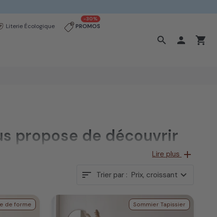
-30%
Literie Écologique
PROMOS
search

shopping_cart
ous propose de découvrir
0 cm.
add
Lire plus
sort
expand_more
Trier par :
Prix, croissant
e de forme
Sommier Tapissier