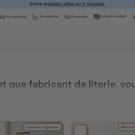
Votre
matelas idéal en 2 minutes
.
Sur mesure
Enfant et bébé
Ensemble
Accessoires
nt que fabricant de literie, v
telas et sommiers en 150x19
s apportant un confort de sommeil optimum.
Sommier Tapissier
Mémoir