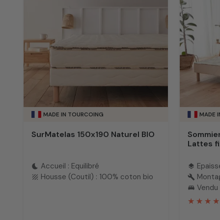
MADE IN TOURCOING
MADE 
SurMatelas 150x190 Naturel BIO
Sommier
Lattes f
Accueil : Equilibré
Epaiss
bedtime
layers
Housse (Coutil) : 100% coton bio
Monta
texture
build
Vendu 
king_bed