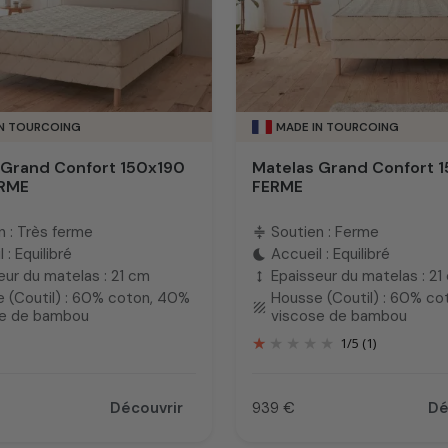
IN TOURCOING
MADE IN TOURCOING
 Grand Confort 150x190
Matelas Grand Confort 
ERME
FERME
n : Très ferme
Soutien : Ferme
compress
 : Equilibré
Accueil : Equilibré
bedtime
eur du matelas : 21 cm
Epaisseur du matelas : 21
height
 (Coutil) : 60% coton, 40%
Housse (Coutil) : 60% c
texture
se de bambou
viscose de bambou
1
/
5
(1)
Découvrir
939 €
Dé
Prix