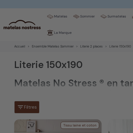
Matelas
Sommier
Surmatelas
La Marque
Accueil
Ensemble Matelas Sommier
Literie 2 places
Literie 150x190
Literie 150x190
Matelas No Stress ® en ta
toute notre gamme de ma
filter_list
Filtres
Des matelas conçus de différentes technologies, vou
Tissu laine et coton