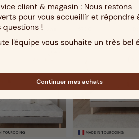
 (Coutil) : 74% polyester,
Housse (Coutil) : 74% pol
vice client & magasin : Nous restons
texture
iscose de bambou
26% viscose de bambou
erts pour vous accueillir et répondre 
 questions !
Découvrir
579 €
Dé
Prix
te l'équipe vous souhaite un très bel 
Latex
Garantie 10 ans
Gara
Continuer mes achats
IN TOURCOING
MADE IN TOURCOING