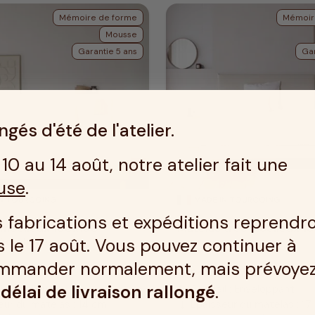
Mémoire de forme
Mémoir
Mousse
Garantie 5 ans
Gar
gés d'été de l'atelier.
10 au 14 août, notre atelier fait une
use
.
IN TOURCOING
MADE IN TOURCOING
 fabrications et expéditions reprendr
 moelleux 150x190
Matelas très moelleux 1
 le 17 août. Vous pouvez continuer à
équilibré
mmander normalement, mais prévoye
n : Ferme
Soutien : Ferme
compress
n
délai de livraison rallongé
.
l : Moelleux
Accueil : Enveloppant
bedtime
eur du matelas : 14 cm
Epaisseur du matelas : 17
height