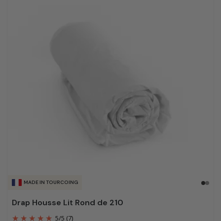
MADE IN TOURCOING
Drap Housse Lit Rond de 210
5
/
5
(7)