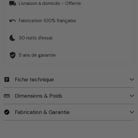
local_shipping
Livraison à domicile - Offerte
undo
Fabrication 100% française
bedtime
30 nuits d'essai
verified_user
5 ans de garantie
Fiche technique
article
Dimensions & Poids
straighten
Fabrication & Garantie
verified