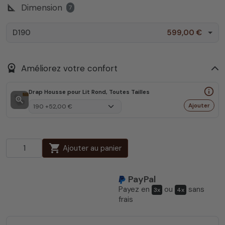
square_foot
Dimension
7
D190
599,00 €
workspace_premium
Améliorez votre confort
info_outline
Drap Housse pour Lit Rond, Toutes Tailles
zoom_in
Ajouter
shopping_cart
Ajouter au panier
PayPal
Payez en
ou
sans
3x
4x
frais