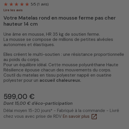
Lire les avis
Votre Matelas rond en mousse ferme pas cher
hauteur 14 cm
Une âme en mousse, HR 35 kg de soutien ferme.
La mousse se compose de millions de petites alvéoles
autonomes et élastiques.
5
/
5
(1 avis)
Elles créent le multi-soutien : une résistance proportionnelle
au poids du corps.
Pour un équilibre idéal. Cette mousse polyuréthane Haute
Résilience épouse chacun des mouvements du corps.
Coutil du matelas en tissu polyester nappé en ouatine
polyester pour un
accueil chaleureux.
599,00 €
Dont 15,00 € d'éco-participation
Délai moyen 15-20 jours* - Fabriqué à la commande - Livré
open_in_new
chez vous avec prise de RDV
En savoir plus