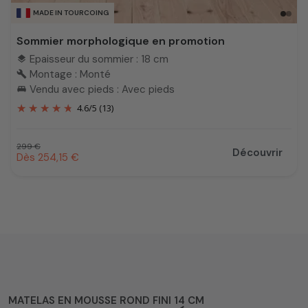
MADE IN TOURCOING
Sommier morphologique en promotion
Epaisseur du sommier : 18 cm
layers
Montage : Monté
build
Vendu avec pieds : Avec pieds
king_bed
4.6
/
5
(13)
Prix habituel
299 €
Découvrir
Prix promotionnel
Dès 254,15 €
MATELAS EN MOUSSE ROND FINI 14 CM