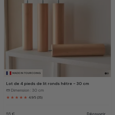
MADE IN TOURCOING
Lot de 4 pieds de lit ronds hêtre - 30 cm
Dimension : 30 cm
straighten
4.9
/
5
(35)
55 €
Découvrir