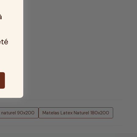
à
été
x naturel 90x200
Matelas Latex Naturel 180x200