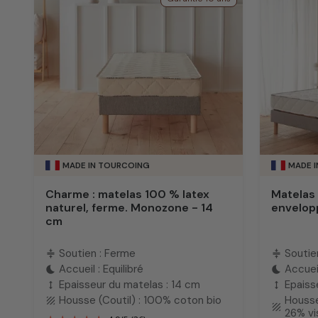
MADE IN TOURCOING
MADE 
Charme : matelas 100 % latex
Matelas 
naturel, ferme. Monozone - 14
envelop
cm
Soutien : Ferme
Soutie
compress
compress
Accueil : Equilibré
Accuei
bedtime
bedtime
Epaisseur du matelas : 14 cm
Epaiss
height
height
Housse (Coutil) : 100% coton bio
Housse
texture
texture
26% v