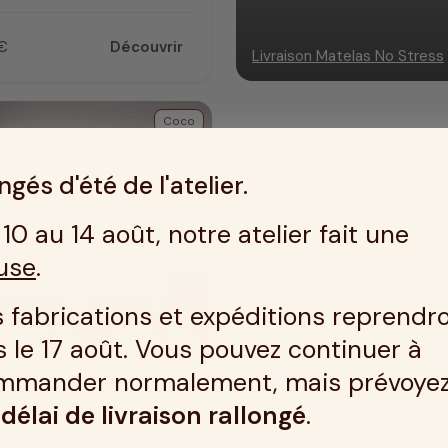
€
Découvrir
Livraison Matelas No Stress
Coco
Latex 100% naturel
Garantie 10 ans
gés d'été de l'atelier.
10 au 14 août, notre atelier fait une
use
.
 fabrications et expéditions reprendr
 le 17 août. Vous pouvez continuer à
mmander normalement, mais prévoye
IN TOURCOING
n
délai de livraison rallongé
.
 ferme : Matelas 100 %
turel BIO - 24 cm