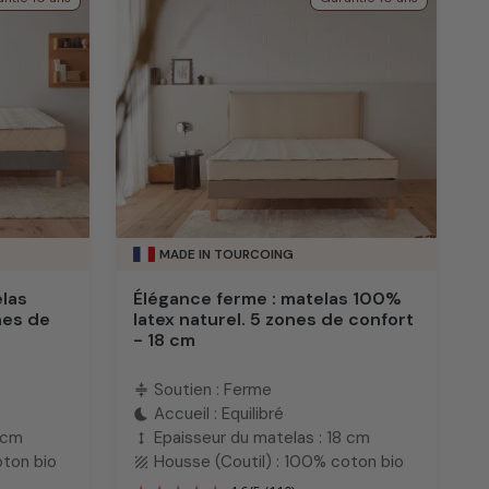
MADE IN TOURCOING
elas
Élégance ferme : matelas 100%
nes de
latex naturel. 5 zones de confort
- 18 cm
Soutien : Ferme
compress
Accueil : Equilibré
bedtime
 cm
Epaisseur du matelas : 18 cm
height
oton bio
Housse (Coutil) : 100% coton bio
texture