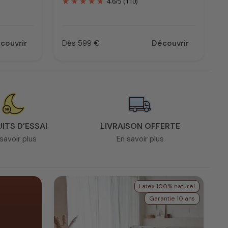
4.6
/
5
(110)
couvrir
Dès 599 €
Découvrir
Prix
UITS D’ESSAI
LIVRAISON OFFERTE
savoir plus
En savoir plus
Latex 100% naturel
Garantie 10 ans