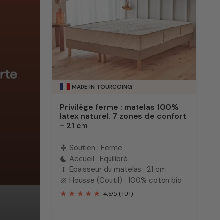
MADE IN TOURCOING
Privilège ferme : matelas 100%
latex naturel. 7 zones de confort
- 21 cm
Soutien : Ferme
compress
Accueil : Equilibré
bedtime
Epaisseur du matelas : 21 cm
height
Housse (Coutil) : 100% coton bio
texture
4.6
/
5
(101)