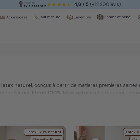
4,8 / 5
(+12 200 avis)
Sur mesure
Enfant et bébé
Ensemble
Accessoires
 latex naturel
, conçus à partir de matières premières saines
pour créer une
literie 100% latex naturel
alliant confort, resp
atelier de Tourcoing, garantissant une qualité irréprochable 
Latex 100% naturel
Latex 1
Garantie 10 ans
Gara