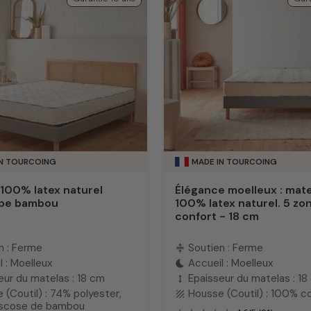
IN TOURCOING
MADE IN TOURCOING
100% latex naturel
Élégance moelleux : mat
pe bambou
100% latex naturel. 5 zo
confort - 18 cm
n : Ferme
Soutien : Ferme
compress
l : Moelleux
Accueil : Moelleux
bedtime
eur du matelas : 18 cm
Epaisseur du matelas : 18
height
 (Coutil) : 74% polyester,
Housse (Coutil) : 100% c
texture
iscose de bambou