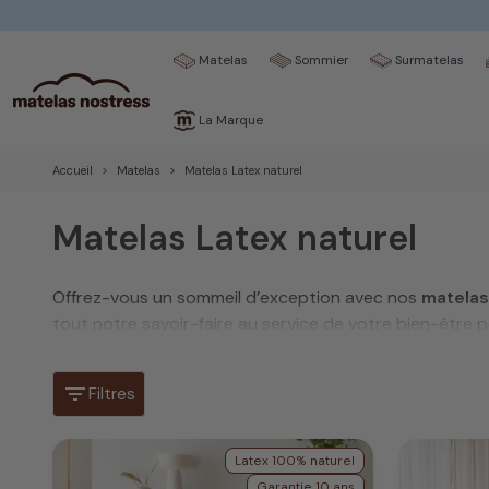
Matelas
Sommier
Surmatelas
La Marque
Accueil
Matelas
Matelas Latex naturel
Matelas Latex naturel
Offrez-vous un sommeil d’exception avec nos
matelas
tout notre savoir-faire au service de votre bien-être 
Chaque
matelas
est fabriqué à la commande dans notre 
gamme made in France.
filter_list
Filtres
Latex 100% naturel
Garantie 10 ans