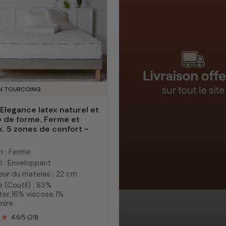
IN TOURCOING
Elegance latex naturel et
 de forme. Ferme et
. 5 zones de confort -
n : Ferme
l : Enveloppant
eur du matelas : 22 cm
 (Coutil) : 83%
ter,16% viscose,1%
mire
4.6
/
5
(29)