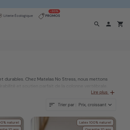
-30%
Literie Écologique
PROMOS
search

shopping_cart
 et durables. Chez Matelas No Stress, nous mettons
irabilité et soutien parfait de la colonne vertébrale.
add
Lire plus
et un confort comparable à celui d’une literie haut de
sort
expand_more
Trier par :
Prix, croissant
00% naturel
Latex 100% naturel
ntie 10 ans
Garantie 10 ans