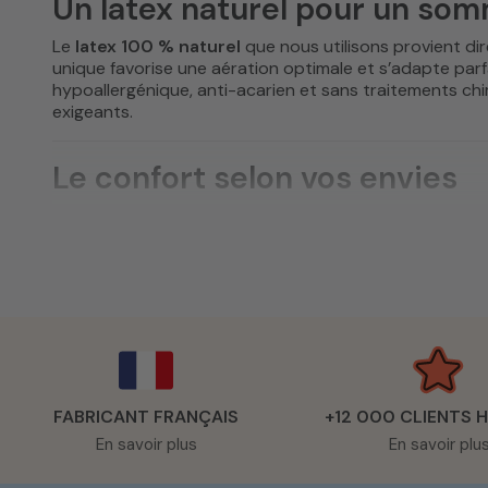
Un latex naturel pour un som
Le
latex 100 % naturel
que nous utilisons provient di
unique favorise une aération optimale et s’adapte par
hypoallergénique, anti-acarien et sans traitements chi
exigeants.
Le confort selon vos envies
Chaque dormeur a ses préférences. C’est pourquoi n
besoins de maintien et à vos habitudes de sommeil. Qu
vertébrale dans une position idéale. Nos modèles s’adapt
confort sur mesure et durable.
Le savoir-faire artisanal fran
Fabriqué à la main dans notre atelier de Tourcoing, c
matières et veillent à chaque étape de la fabrication, d
FABRICANT FRANÇAIS
+12 000 CLIENTS 
durable et élégante. En choisissant un matelas Matel
En savoir plus
En savoir plu
qui la réalisent. Nos
matelas naturel et bio
conviennent 