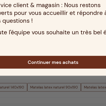
vice client & magasin : Nous restons
erts pour vous accueillir et répondre 
n : Ferme
 : Equilibré
 questions !
eur du matelas : 24 cm
 (Coutil) : 100% coton bio
te l'équipe vous souhaite un très bel 
4.4
/
5
(8)
 €
Découvrir
Continuer mes achats
aturel 140x190
Matelas latex naturel 90x190
Matelas late