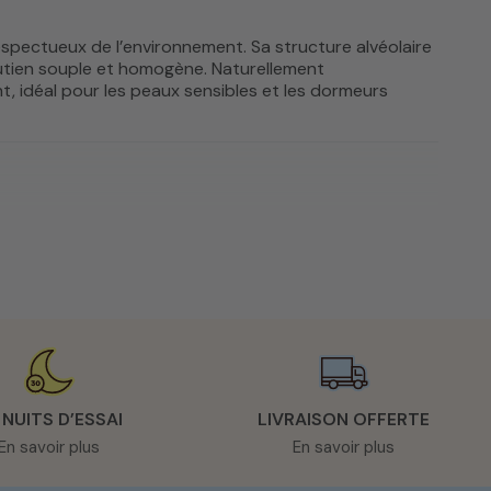
espectueux de l’environnement. Sa structure alvéolaire
outien souple et homogène. Naturellement
t, idéal pour les peaux sensibles et les dormeurs
 du plus souple au plus ferme, afin de répondre à vos
ouse vos mouvements tout en maintenant la colonne
matelas king size 180x200 cm
, pour garantir un
aire français. Nos artisans sélectionnent les meilleures
tieux permet de créer une literie à la fois saine,
 NUITS D’ESSAI
LIVRAISON OFFERTE
, respectueuse de l’environnement et des personnes
En savoir plus
En savoir plus