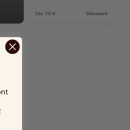
Dès 719 €
Découvrir
Prix
ont
z