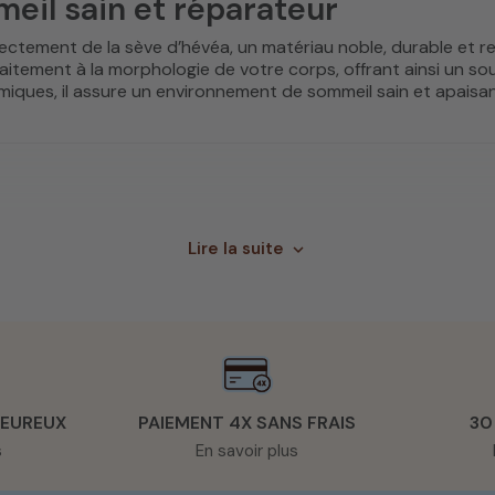
meil sain et réparateur
rectement de la sève d’hévéa, un matériau noble, durable et r
faitement à la morphologie de votre corps, offrant ainsi un s
miques, il assure un environnement de sommeil sain et apaisan
os
matelas latex bio
existent en plusieurs niveaux de fermeté,
e vous dormiez sur le dos, le côté ou le ventre, le latex ép
Lire la suite
expand_more
ent à toutes les tailles de literie, du
matelas 90x190 cm
au
çais au service de votre confort
haque
matelas en latex naturel
reflète l’excellence du savoir-f
u coulage du latex à la confection de la housse. Ce travail minu
HEUREUX
PAIEMENT 4X SANS FRAIS
30
as No Stress, vous soutenez également une production locale
s
En savoir plus
parfaitement à tous les dormeurs !