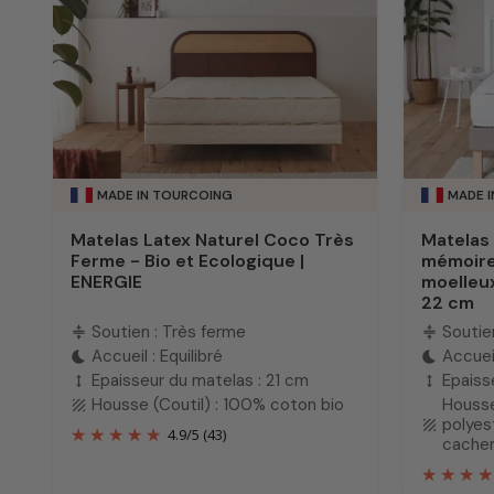
MADE IN TOURCOING
MADE 
Matelas Latex Naturel Coco Très
Matelas 
Ferme - Bio et Ecologique |
mémoire
ENERGIE
moelleux
22 cm
Soutien : Très ferme
Soutie
compress
compress
Accueil : Equilibré
Accuei
bedtime
bedtime
Epaisseur du matelas : 21 cm
Epaiss
height
height
Housse (Coutil) : 100% coton bio
Housse
texture
polyes
texture
4.9
/
5
(43)
cache