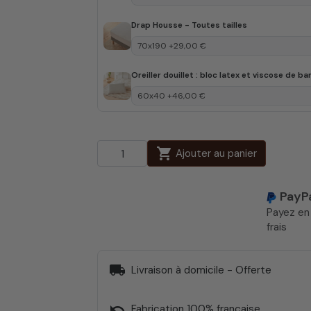
Drap Housse - Toutes tailles
Oreiller douillet : bloc latex et viscose de 
shopping_cart
Ajouter au panier
PayP
Payez e
frais
local_shipping
Livraison à domicile - Offerte
undo
Fabrication 100% française