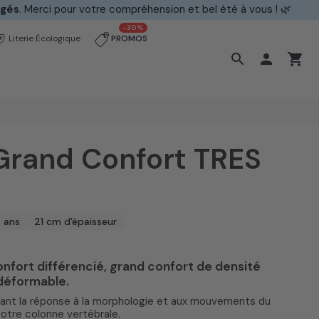
ngés
. Merci pour votre compréhension et bel été à vous ! 🌿
-30%
Literie Écologique
PROMOS
search

shopping_cart
Grand Confort TRES
0 ans
21 cm d'épaisseur
nfort différencié, grand confort de densité
ndéformable.
ptant la réponse à la morphologie et aux mouvements du
votre colonne vertébrale.