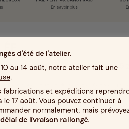
us
En savoir plus
E
LÉE
gés d'été de l'atelier.
atex Grand Confort très ferme 5 
10 au 14 août, notre atelier fait une
use
.
pour répondre aux attentes les plus exigeantes. Ce matelas poss
 fabrications et expéditions reprendr
x de la densité de votre matelas grand confort en latex.
Ain
 le 17 août. Vous pouvez continuer à
à votre corps, pour s'adapter point par point à votre colonn
mmander normalement, mais prévoye
gie, grâce à ses zones de confort différencié. L'élasticité du lat
n
délai de livraison rallongé
.