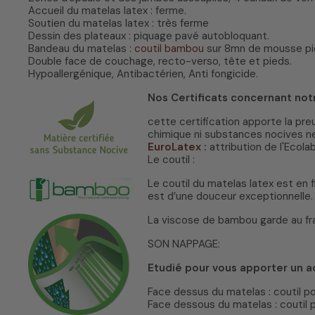
Accueil du matelas latex : ferme.
Soutien du matelas latex : très ferme
Dessin des plateaux : piquage pavé autobloquant.
Bandeau du matelas :
coutil bambou
sur 8mn de mousse piq
Double face de couchage, recto-verso, tête et pieds.
Hypoallergénique, Antibactérien, Anti fongicide.
Nos Certificats concernant not
cette certification apporte la pr
chimique ni substances nocives ne
EuroLatex
:
attribution de l'Ecolab
Le coutil :
Le coutil du matelas latex est en
est d’une douceur exceptionnelle. 
La viscose de bambou garde au frai
SON NAPPAGE:
Etudié pour vous apporter un a
Face dessus du matelas : coutil p
Face dessous du matelas : coutil 