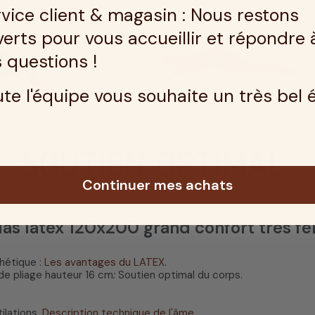
vice client & magasin : Nous restons
erts pour vous accueillir et répondre 
 questions !
te l'équipe vous souhaite un très bel 
Continuer mes achats
las latex 120x200 grand confort très f
hétique :
Les avantages du LATEX.
de pliage hauteur 16 cm
:
Soutien optimal du corps.
ilations.
Description technique de l'âme
.