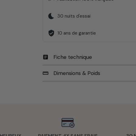
bedtime
30 nuits d'essai
verified_user
10 ans de garantie
Fiche technique
article
Dimensions & Poids
straighten
 HEUREUX
PAIEMENT 4X SANS FRAIS
30 