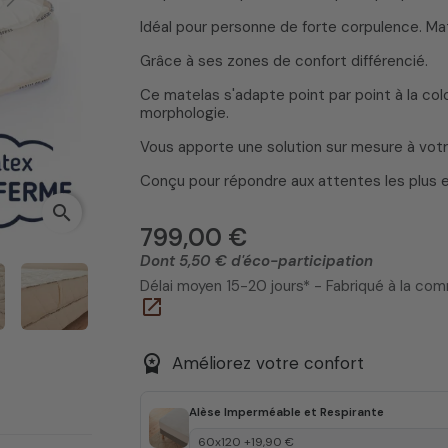
Next
Idéal pour personne de forte corpulence. Mat
Grâce à ses zones de confort différencié.
Ce matelas s'adapte point par point à la co
morphologie.
Vous apporte une solution sur mesure à votr
Conçu pour répondre aux attentes les plus 
search
799,00 €
Dont 5,50 € d'éco-participation
Délai moyen 15-20 jours* - Fabriqué à la c
open_in_new
workspace_premium
Améliorez votre confort
Alèse Imperméable et Respirante