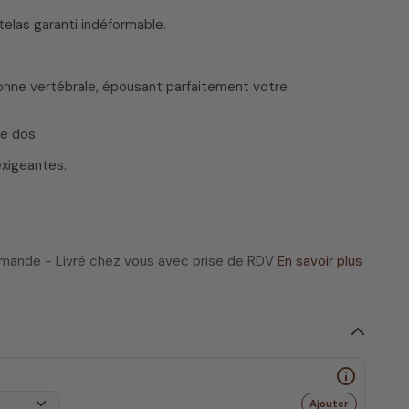
elas garanti indéformable.
lonne vertébrale, épousant parfaitement votre
e dos.
exigeantes.
ommande - Livré chez vous avec prise de RDV
En savoir plus
info_outline
Ajouter