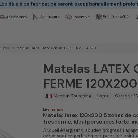
 Les
délais de fabrication seront exceptionnellement prolo
Sur mesure
Enfant et bébé
Ensemble
Accessoires
20x200
Matelas LATEX Grand Confort TRES FERME 120X200
Matelas LATEX 
FERME 120X200
Made in Tourcoing
Latex
Garantie 1
Lire les avis
Matelas latex 120x200 5 zones de co
très ferme, Idéal personnes forte, i
Accueil énergisant, soutien progressif ada
corps soutien parfaitement point par point 