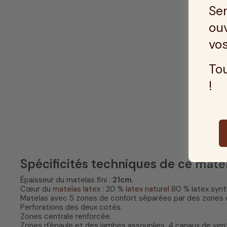
Ser
ouv
vos
Tou
!
Spécificités techniques de ce mate
Épaisseur du matelas fini :
21cm.
Cœur du
matelas latex
: 20 %
latex naturel
80 % latex synt
Matelas avec 5 zones de confort séparées par des zones 
Perforations des deux cotés.
Zones centrale renforcée.
Zones d'épaule et des jambes assouplies, 4 canaux de vent