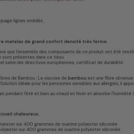
uage lignes ondulés.
re matelas de grand confort densité très ferme.
euve que l'ensemble des composants de ce produit ont été testés
 sont présentes dans ce tissu.
el selon les directives européennes, certificat de durabilité.
 fibres de Bambou : La viscose de
bambou
est une fibre obtenue 
Solution idéale pour les personnes sensibles aux allergies, il app
s pendant l'été et bien au chaud en hiver et absorbe l'humidité 3
ccueil chaleureux.
olyester sur 400 grammes de ouatine polyester siliconée
polyester sur 400 grammes de ouatine polyester siliconée