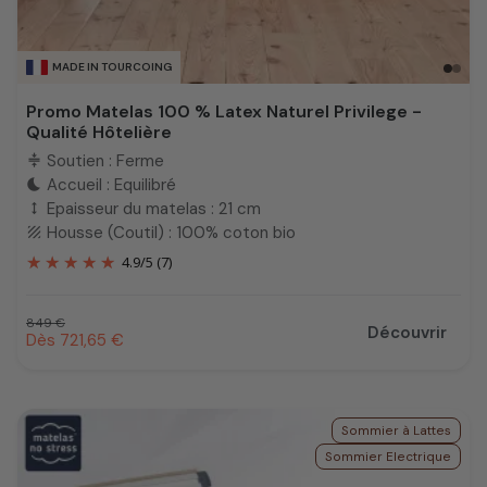
MADE IN TOURCOING
Promo Matelas 100 % Latex Naturel Privilege -
Qualité Hôtelière
Soutien : Ferme
compress
Accueil : Equilibré
bedtime
Epaisseur du matelas : 21 cm
height
Housse (Coutil) : 100% coton bio
texture
4.9
/
5
(7)
Prix habituel
849 €
Découvrir
Prix promotionnel
Dès 721,65 €
Sommier à Lattes
Sommier Electrique