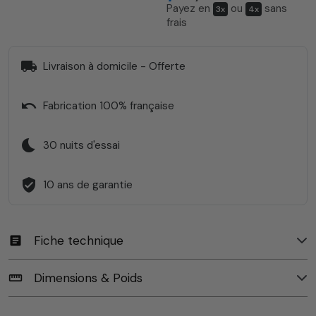
Payez en
ou
sans
3x
4x
frais
local_shipping
Livraison à domicile - Offerte
undo
Fabrication 100% française
bedtime
30 nuits d'essai
verified_user
10 ans de garantie
Fiche technique
article
Dimensions & Poids
straighten