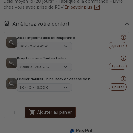
Délai moyen 15-20 jours* - Fabriqué à la commande - Livré
open_in_new
chez vous avec prise de RDV
En savoir plus
workspace_premium
Améliorez votre confort
info_outline
Alèse Imperméable et Respirante
zoom_in
Ajouter
info_outline
Drap Housse - Toutes tailles
zoom_in
Ajouter
info_outline
Oreiller douillet : bloc latex et viscose de bambou
zoom_in
Ajouter
shopping_cart
Ajouter au panier
PayPal