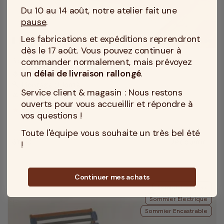
Du 10 au 14 août, notre atelier fait une
pause
.
Les fabrications et expéditions reprendront
MADE IN TOURCOING
dès le 17 août. Vous pouvez continuer à
Sommier Relaxation Electrique 120X200
commander normalement, mais prévoyez
un
délai de livraison rallongé
.
Epaisseur du sommier : 20 cm
layers
Montage : Monté
build
Service client & magasin : Nous restons
Vendu avec pieds : Avec pieds
king_bed
ouverts pour vous accueillir et répondre à
4.4
/
5
(7)
vos questions !
Toute l'équipe vous souhaite un très bel été
619 €
Découvrir
!
Prix
Continuer mes achats
Sommier à Lattes
Sommier Electrique
Sommier Encastrable