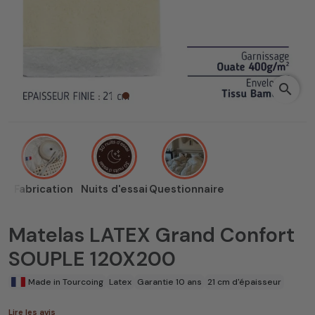
search
Fabrication
Nuits d'essai
Questionnaire
Matelas LATEX Grand Confort
SOUPLE 120X200
Made in Tourcoing
Latex
Garantie 10 ans
21 cm d'épaisseur
Lire les avis