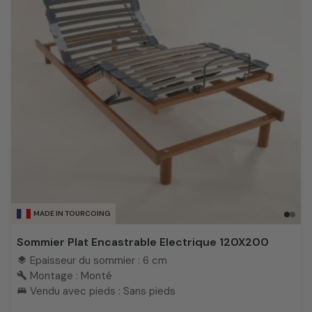
MADE IN TOURCOING
Sommier Plat Encastrable Electrique 120X200
Epaisseur du sommier : 6 cm
layers
Montage : Monté
build
Vendu avec pieds : Sans pieds
king_bed