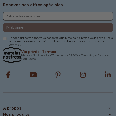
Recevez nos offres spéciales
M’abonner
En cochant cette case, vous acceptez que Matelas No Stress vous envoie 1 fois
par semaine dans votre boîte mail nos meilleurs conseils et offres sur le
sommeil.
Vie privée
|
Termes
Matelas No Stress® - 67 rue racine 59200 - Tourcoing - France -
2011-2026
arrow_drop_down
A propos
arrow_drop_down
Nos produits