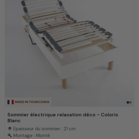
MADE IN TOURCOING
Sommier électrique relaxation déco - Coloris
Blanc
Epaisseur du sommier : 21 cm
layers
Montage : Monté
build