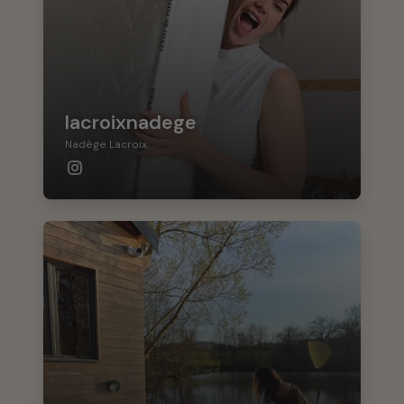
lacroixnadege
Nadège Lacroix