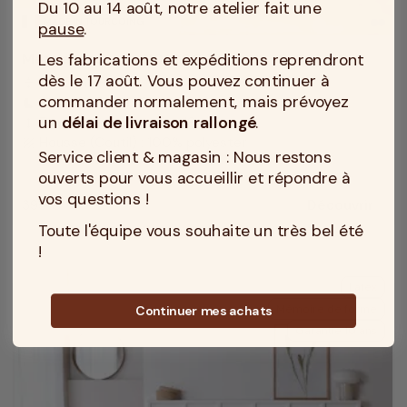
Du 10 au 14 août, notre atelier fait une
MADE IN TOURCOING
pause
.
Les fabrications et expéditions reprendront
Matelas mousse 110x200 18 cm
dès le 17 août. Vous pouvez continuer à
Soutien : Ferme
compress
commander normalement, mais prévoyez
Accueil : Equilibré
bedtime
un
délai de livraison rallongé
.
Epaisseur du matelas : 18 cm
height
Housse (Coutil) : 100% polyester
texture
Service client & magasin : Nous restons
ouverts pour vous accueillir et répondre à
vos questions !
399 €
Découvrir
Prix
Toute l'équipe vous souhaite un très bel été
!
Latex
Mémoire de forme
Continuer mes achats
Garantie 10 ans