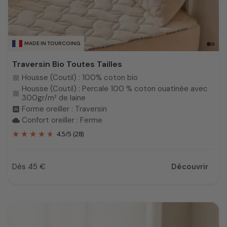
MADE IN TOURCOING
Traversin Bio Toutes Tailles
Housse (Coutil) : 100% coton bio
texture
Housse (Coutil) : Percale 100 % coton ouatinée avec
texture
300gr/m² de laine
Forme oreiller : Traversin
bedroom_child
Confort oreiller : Ferme
cloud
4.5
/
5
(28)
Dès 45 €
Découvrir
Prix