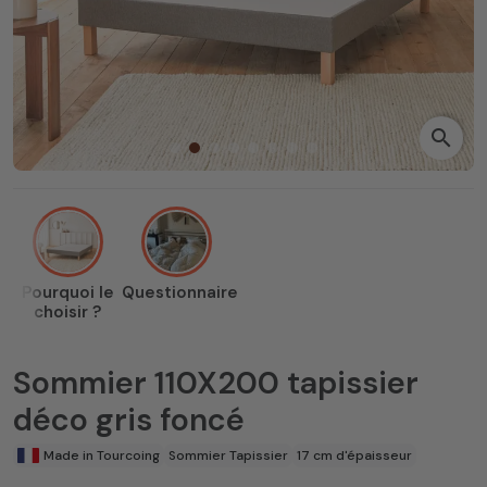
search
Pourquoi le
Questionnaire
choisir ?
Sommier 110X200 tapissier
déco gris foncé
Made in Tourcoing
Sommier Tapissier
17 cm d'épaisseur