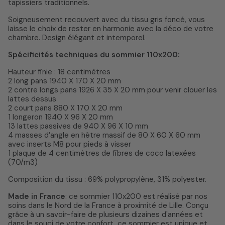
tapissiers traditionnels.
Soigneusement recouvert avec du tissu gris foncé, vous
laisse le choix de rester en harmonie avec la déco de votre
chambre. Design élégant et intemporel.
Spécificités techniques du sommier 110x200:
Hauteur finie : 18 centimètres
2 long pans 1940 X 170 X 20 mm
2 contre longs pans 1926 X 35 X 20 mm pour venir clouer les
lattes dessus
2 court pans 880 X 170 X 20 mm
1 longeron 1940 X 96 X 20 mm
13 lattes passives de 940 X 96 X 10 mm
4 masses d’angle en hêtre massif de 80 X 60 X 60 mm
avec inserts M8 pour pieds à visser
1 plaque de 4 centimètres de fibres de coco latexées
(70/m3)
Composition du tissu : 69% polypropylène, 31% polyester.
Made in France
: ce sommier 110x200 est réalisé par nos
soins dans le Nord de la France à proximité de Lille. Conçu
grâce à un savoir-faire de plusieurs dizaines d'années et
dans le souci de votre confort, ce sommier est unique et