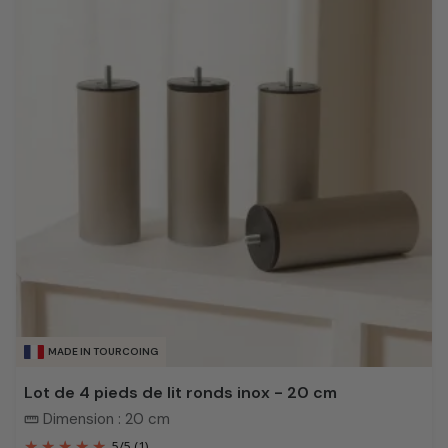
MADE IN TOURCOING
Lot de 4 pieds de lit ronds inox - 20 cm
Dimension : 20 cm
straighten
5
/
5
(1)