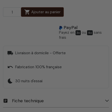
shopping_cart
Ajouter au panier
PayPal
Payez en
ou
sans
3x
4x
frais
local_shipping
Livraison à domicile - Offerte
undo
Fabrication 100% française
bedtime
30 nuits d'essai
Fiche technique
article