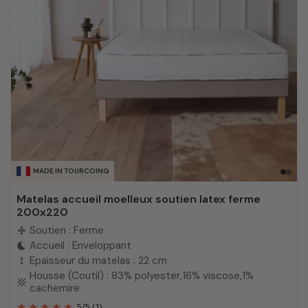
MADE IN TOURCOING
Matelas accueil moelleux soutien latex ferme
200x220
Soutien : Ferme
compress
Accueil : Enveloppant
bedtime
Epaisseur du matelas : 22 cm
height
Housse (Coutil) : 83% polyester,16% viscose,1%
texture
cachemire
5
/
5
(1)