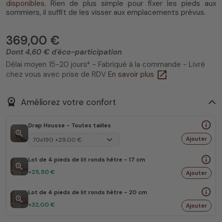
disponibles
. Rien de plus simple pour fixer les pieds aux
sommiers, il suffit de les visser aux emplacements prévus.
369,00 €
Dont 4,60 € d'éco-participation
Délai moyen 15-20 jours* - Fabriqué à la commande - Livré
open_in_new
chez vous avec prise de RDV
En savoir plus
workspace_premium
Améliorez votre confort
info_outline
Drap Housse - Toutes tailles
zoom_in
Ajouter
info_outline
Lot de 4 pieds de lit ronds hêtre - 17 cm
zoom_in
+25,50 €
Ajouter
info_outline
Lot de 4 pieds de lit ronds hêtre - 20 cm
zoom_in
+32,00 €
Ajouter