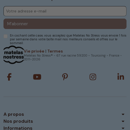
M’abonner
En cochant cette case, vous acceptez que Matelas No Stress vous envoie 1 fois
par semaine dans votre boîte mail nos meilleurs conseils et offres sur le
sommeil.
Vie privée
|
Termes
Matelas No Stress® - 67 rue racine 59200 - Tourcoing - France -
2011-2026
arrow_drop_down
A propos
arrow_drop_down
Nos produits
arrow_drop_down
Informations