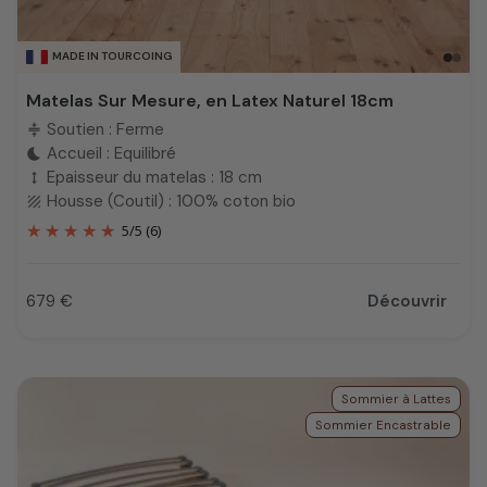
MADE IN TOURCOING
Matelas Sur Mesure, en Latex Naturel 18cm
Soutien : Ferme
compress
Accueil : Equilibré
bedtime
Epaisseur du matelas : 18 cm
height
Housse (Coutil) : 100% coton bio
texture
5
/
5
(6)
679 €
Découvrir
Prix
Sommier à Lattes
Sommier Encastrable