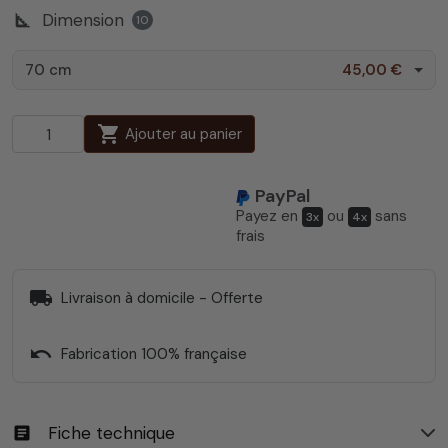
square_foot
Dimension
10
70 cm
45,00 €
shopping_cart
Ajouter au panier
PayPal
Payez en
ou
sans
3x
4x
frais
local_shipping
Livraison à domicile - Offerte
undo
Fabrication 100% française
Fiche technique
article