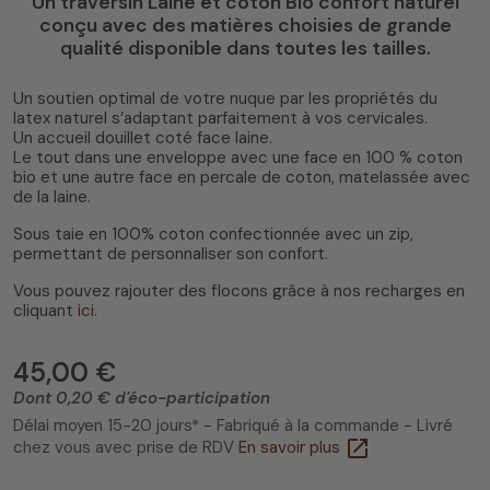
Un traversin Laine et coton Bio confort naturel
conçu avec des matières choisies de grande
qualité disponible dans toutes les tailles.
Un soutien optimal de votre nuque par les propriétés du
latex naturel s’adaptant parfaitement à vos cervicales.
4.5
/
5
(28 avis)
Un accueil douillet coté face laine.
Le tout dans une enveloppe avec une face en 100 % coton
bio et une autre face en percale de coton, matelassée avec
de la laine.
Sous taie en 100% coton confectionnée avec un zip,
permettant de personnaliser son confort.
Vous pouvez rajouter des flocons grâce à nos recharges en
cliquant
ici
.
45,00 €
Dont 0,20 € d'éco-participation
Délai moyen 15-20 jours* - Fabriqué à la commande - Livré
open_in_new
chez vous avec prise de RDV
En savoir plus