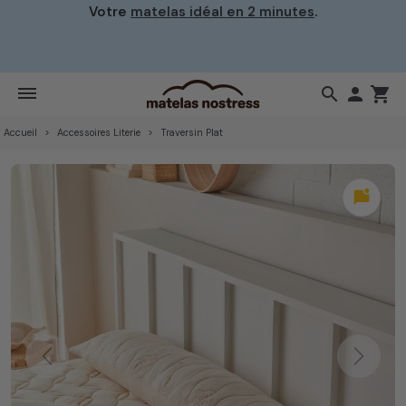
Votre
matelas idéal en 2 minutes
.
search

shopping_cart
Accueil
Accessoires Literie
Traversin Plat
mark_chat_unread
Previous
Next