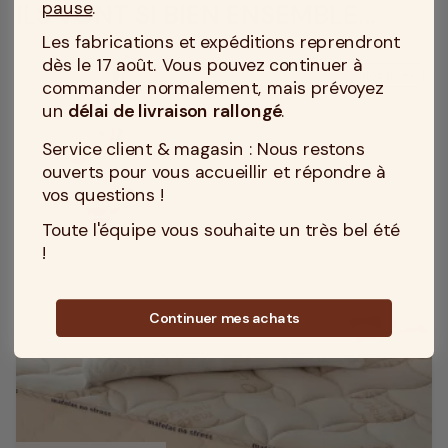
pause
.
ILS VONT SI BIEN ENSEMBLE...
Les fabrications et expéditions reprendront
dès le 17 août. Vous pouvez continuer à
Bloc latex
commander normalement, mais prévoyez
un
délai de livraison rallongé
.
Service client & magasin : Nous restons
ouverts pour vous accueillir et répondre à
vos questions !
Toute l'équipe vous souhaite un très bel été
!
Continuer mes achats