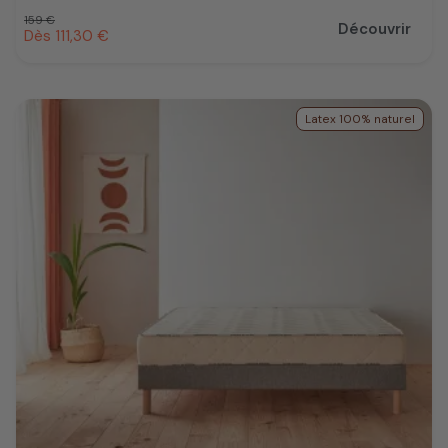
Prix habituel
159 €
Découvrir
Prix promotionnel
Dès 111,30 €
Latex 100% naturel