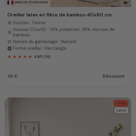
MADE IN TOURCOING
Oreiller latex en fibre de bambou 40x60 cm
Soutien : Ferme
compress
Housse (Coutil) : 74% polyester, 26% viscose de
texture
bambou
Nature du garnissage : Naturel
texture
Forme oreiller : Rectangle
bedroom_child
4.8
/
5
(16)
46 €
Découvrir
Prix
-30%
Laine