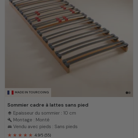
MADE IN TOURCOING
Sommier cadre à lattes sans pied
Epaisseur du sommier : 10 cm
layers
Montage : Monté
build
Vendu avec pieds : Sans pieds
king_bed
4.9
/
5
(55)