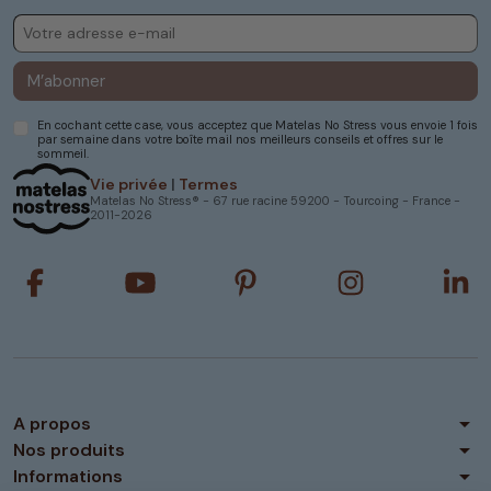
M’abonner
En cochant cette case, vous acceptez que Matelas No Stress vous envoie 1 fois
par semaine dans votre boîte mail nos meilleurs conseils et offres sur le
sommeil.
Vie privée
|
Termes
Matelas No Stress® - 67 rue racine 59200 - Tourcoing - France -
2011-2026
arrow_drop_down
A propos
arrow_drop_down
Nos produits
arrow_drop_down
Informations