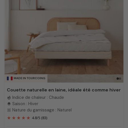
MADE IN TOURCOING
Couette naturelle en laine, idéale été comme hiver
Indice de chaleur : Chaude
whatshot
Saison : Hiver
layers
Nature du garnissage : Naturel
texture
4.8
/
5
(83)