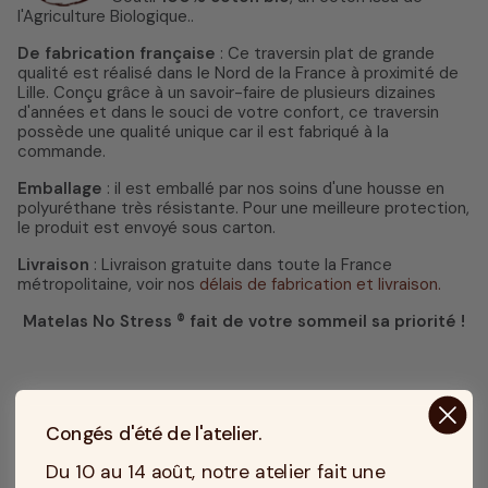
l'Agriculture Biologique..
De fabrication française
: Ce traversin plat de grande
qualité est réalisé dans le Nord de la France à proximité de
Lille. Conçu grâce à un savoir-faire de plusieurs dizaines
d'années et dans le souci de votre confort, ce traversin
possède une qualité unique car il est fabriqué à la
commande.
Emballage
: il est emballé par nos soins d'une housse en
polyuréthane très résistante. Pour une meilleure protection,
le produit est envoyé sous carton.
Livraison
: Livraison gratuite dans toute la France
métropolitaine, voir nos
délais de fabrication et livraison.
Matelas No Stress ® fait de votre sommeil sa priorité !
Congés d'été de l'atelier.
Du 10 au 14 août, notre atelier fait une