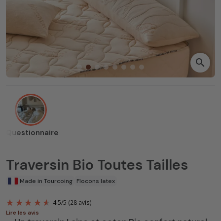
search
Questionnaire
Traversin Bio Toutes Tailles
Made in Tourcoing
Flocons latex
Lire les avis