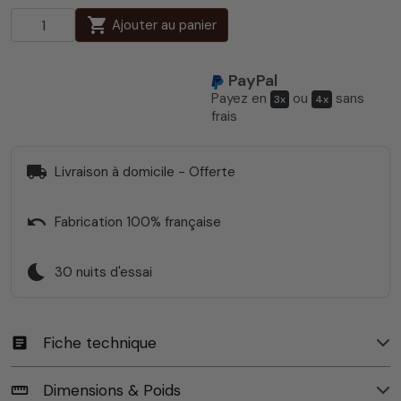
shopping_cart
Ajouter au panier
PayPal
Payez en
ou
sans
3x
4x
frais
local_shipping
Livraison à domicile - Offerte
undo
Fabrication 100% française
bedtime
30 nuits d'essai
Fiche technique
article
Dimensions & Poids
straighten