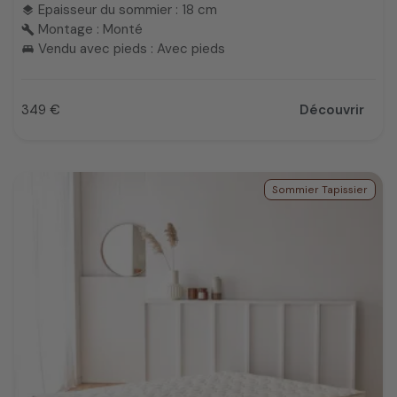
Epaisseur du sommier : 18 cm
layers
Montage : Monté
build
Vendu avec pieds : Avec pieds
king_bed
349 €
Découvrir
Prix
Sommier Tapissier