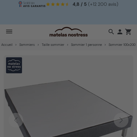
4,8 / 5
(+12 200 avis)
!
search

shopping_cart
Accueil
Sommiers
Taille sommier
Sommier 1 personne
Sommier 100x200
Previous
Next