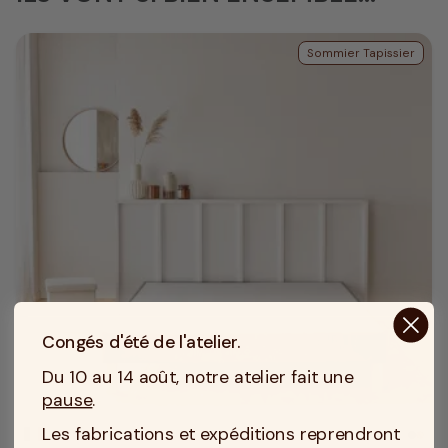
Sommier Tapissier
Congés d'été de l'atelier.
Du 10 au 14 août, notre atelier fait une
pause
.
Les fabrications et expéditions reprendront
MADE IN TOURCOING