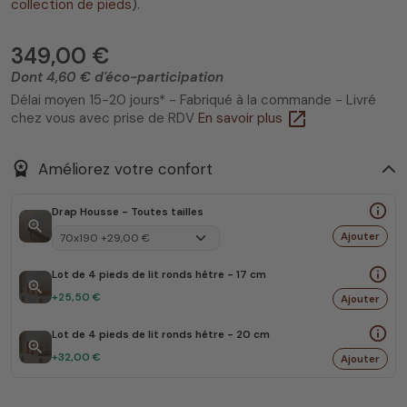
collection de pieds
).
349,00 €
Dont 4,60 € d'éco-participation
Délai moyen 15-20 jours* - Fabriqué à la commande - Livré
open_in_new
chez vous avec prise de RDV
En savoir plus
workspace_premium
Améliorez votre confort
info_outline
Drap Housse - Toutes tailles
zoom_in
Ajouter
info_outline
Lot de 4 pieds de lit ronds hêtre - 17 cm
zoom_in
+25,50 €
Ajouter
info_outline
Lot de 4 pieds de lit ronds hêtre - 20 cm
zoom_in
+32,00 €
Ajouter