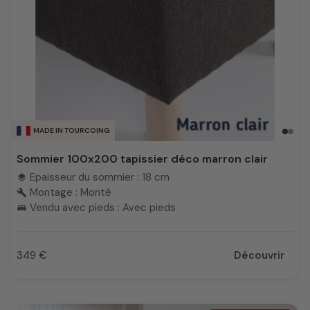
MADE IN TOURCOING
Sommier 100x200 tapissier déco marron clair
Epaisseur du sommier : 18 cm
layers
Montage : Monté
build
Vendu avec pieds : Avec pieds
king_bed
349 €
Découvrir
Prix