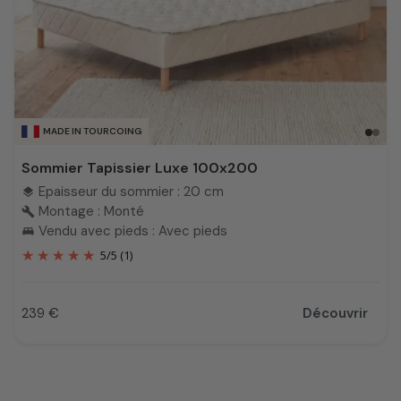
MADE IN TOURCOING
Sommier Tapissier Luxe 100x200
Epaisseur du sommier : 20 cm
layers
Montage : Monté
build
Vendu avec pieds : Avec pieds
king_bed
5
/
5
(1)
239 €
Découvrir
Prix