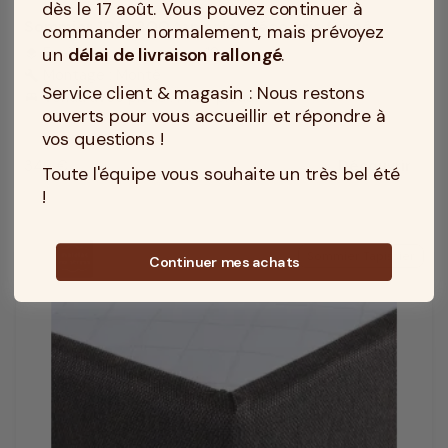
dès le 17 août. Vous pouvez continuer à
Sommier 100x200 tapissier déco gris foncé
commander normalement, mais prévoyez
un
délai de livraison rallongé
.
Epaisseur du sommier : 18 cm
layers
Montage : Monté
build
Service client & magasin : Nous restons
Vendu avec pieds : Avec pieds
king_bed
ouverts pour vous accueillir et répondre à
vos questions !
349 €
Découvrir
Toute l'équipe vous souhaite un très bel été
Prix
!
Sommier Tapissier
Continuer mes achats