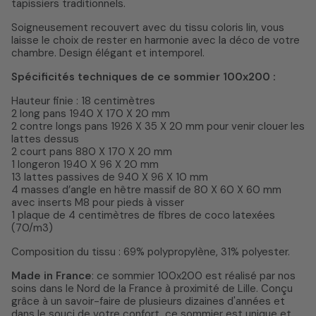
tapissiers traditionnels.
Soigneusement recouvert avec du tissu coloris lin, vous
laisse le choix de rester en harmonie avec la déco de votre
chambre. Design élégant et intemporel.
Spécificités techniques de ce sommier 100x200 :
Hauteur finie : 18 centimètres
2 long pans 1940 X 170 X 20 mm
2 contre longs pans 1926 X 35 X 20 mm pour venir clouer les
lattes dessus
2 court pans 880 X 170 X 20 mm
1 longeron 1940 X 96 X 20 mm
13 lattes passives de 940 X 96 X 10 mm
4 masses d’angle en hêtre massif de 80 X 60 X 60 mm
avec inserts M8 pour pieds à visser
1 plaque de 4 centimètres de fibres de coco latexées
(70/m3)
Composition du tissu : 69% polypropylène, 31% polyester.
Made in France
: ce sommier 100x200 est réalisé par nos
soins dans le Nord de la France à proximité de Lille. Conçu
grâce à un savoir-faire de plusieurs dizaines d'années et
dans le souci de votre confort, ce sommier est unique et