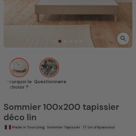
search
Pourquoi le
Questionnaire
choisir ?
Sommier 100x200 tapissier
déco lin
Made in Tourcoing
Sommier Tapissier
17 cm d'épaisseur