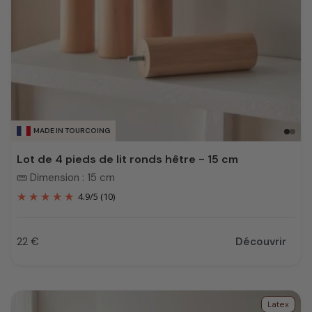
MADE IN TOURCOING
Lot de 4 pieds de lit ronds hêtre - 15 cm
Dimension : 15 cm
straighten
4.9
/
5
(10)
22 €
Découvrir
Prix
Latex