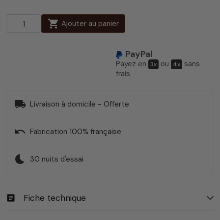
shopping_cart
Ajouter au panier
PayPal
Payez en
ou
sans
3x
4x
frais
local_shipping
Livraison à domicile - Offerte
undo
Fabrication 100% française
bedtime
30 nuits d'essai
Fiche technique
article