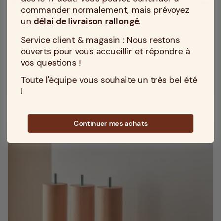
MADE IN TOURCOING
commander normalement, mais prévoyez
un
délai de livraison rallongé
.
Lot de 4 pieds de lit ronds hêtre - 17 cm
Dimension : 17 cm
straighten
Service client & magasin : Nous restons
5
/
5
(4)
ouverts pour vous accueillir et répondre à
vos questions !
Prix habituel
30 €
Toute l'équipe vous souhaite un très bel été
Découvrir
Prix promotionnel
Dès 25,50 €
!
Continuer mes achats