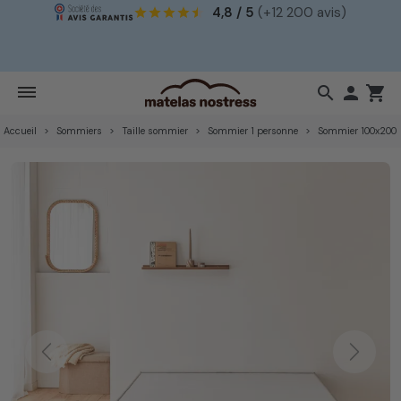
4,8 / 5
(+12 200 avis)
!
search

shopping_cart
Accueil
Sommiers
Taille sommier
Sommier 1 personne
Sommier 100x200
Previous
Next