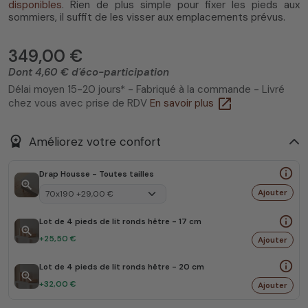
disponibles
. Rien de plus simple pour fixer les pieds aux
sommiers, il suffit de les visser aux emplacements prévus.
349,00 €
Dont 4,60 € d'éco-participation
Délai moyen 15-20 jours* - Fabriqué à la commande - Livré
open_in_new
chez vous avec prise de RDV
En savoir plus
workspace_premium
Améliorez votre confort
info_outline
Drap Housse - Toutes tailles
zoom_in
Ajouter
info_outline
Lot de 4 pieds de lit ronds hêtre - 17 cm
zoom_in
+25,50 €
Ajouter
info_outline
Lot de 4 pieds de lit ronds hêtre - 20 cm
zoom_in
+32,00 €
Ajouter