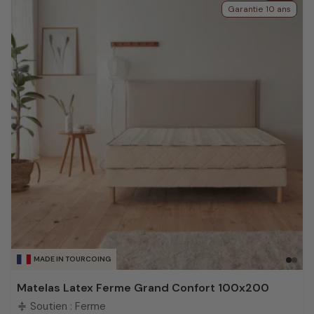
Garantie 10 ans
MADE IN TOURCOING
Matelas Latex Ferme Grand Confort 100x200
Soutien : Ferme
compress