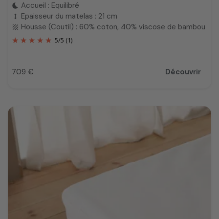
Accueil : Equilibré
bedtime
Epaisseur du matelas : 21 cm
height
Housse (Coutil) : 60% coton, 40% viscose de bambou
texture
5
/
5
(1)
709 €
Découvrir
Prix