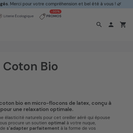
ci pour votre compréhension et bel été à vous ! 🌿
-30%
Literie Écologique
PROMOS
search

shopping_cart
t Coton Bio
t coton bio en micro-flocons de
latex
, conçu à
)
 pour une relaxation optimale.
 élasticité naturels pour cet oreiller aéré qui épouse
 vous procure un soutien
optimal
à votre nuque,
é de
s'adapter parfaitement
à la forme de vos