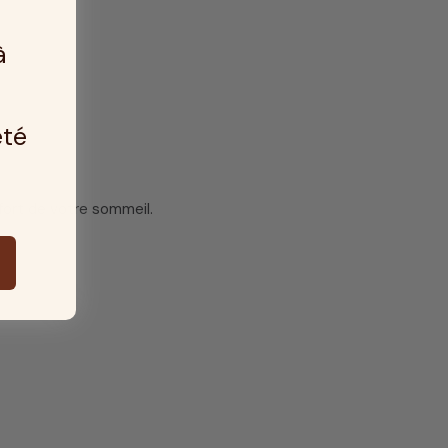
à
été
nfort de votre sommeil.