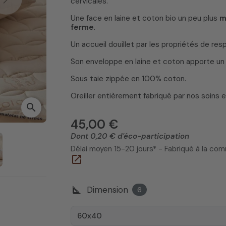
cervicales.
Next
Une face en laine et coton bio un peu plus
m
ferme
.
Un accueil douillet par les propriétés de resp
Son enveloppe en laine et coton apporte un 
Sous taie zippée en 100% coton.
Oreiller entièrement fabriqué par nos soins 
search
45,00 €
Dont 0,20 € d'éco-participation
Délai moyen 15-20 jours* - Fabriqué à la c
open_in_new
square_foot
Dimension
6
60x40