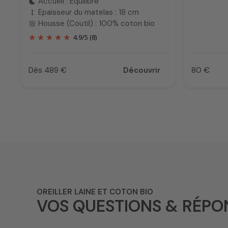
Accueil : Equilibré
bedtime
Epaisseur du matelas : 18 cm
height
Housse (Coutil) : 100% coton bio
texture
4.9
/
5
(8)
Dès 489 €
Découvrir
80 €
Prix
Prix
OREILLER LAINE ET COTON BIO
VOS QUESTIONS & RÉPO