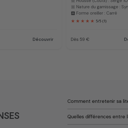
Housse (Coutil) : Sergé 
texture
Nature du garnissage : Sy
texture
Forme oreiller : Carré
bedroom_child
5
/
5
(1)
Découvrir
Dès 59 €
D
Prix
Comment entretenir sa lite
NSES
Quelles différences entre la