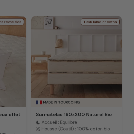
es recyclées
Tissu laine et coton
MADE IN TOURCOING
eux effet
Surmatelas 160x200 Naturel Bio
Accueil : Equilibré
bedtime
Housse (Coutil) : 100% coton bio
texture