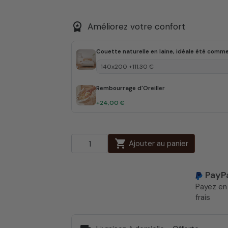
workspace_premium
Améliorez votre confort
Couette naturelle en laine, idéale été comme
Rembourrage d'Oreiller
+24,00 €
shopping_cart
Ajouter au panier
PayP
Payez e
frais