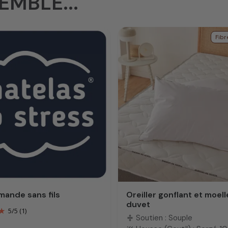
EMBLE...
Fibr
ande sans fils
Oreiller gonflant et moell
duvet
5
/
5
(1)
Soutien : Souple
compress