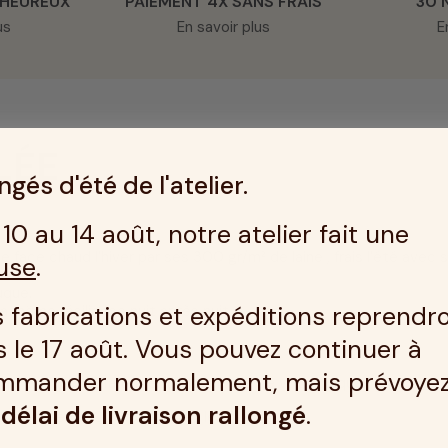
 HEUREUX
PAIEMENT 4X SANS FRAIS
30 
us
En savoir plus
E
LÉE
gés d'été de l'atelier.
10 au 14 août, notre atelier fait une
e face chaud l’hiver par ses 300 gr/m² de laine , frais l’été ave
use
.
uque.
 fabrications et expéditions reprendr
a même résilience nuit après nuit.
 le 17 août. Vous pouvez continuer à
mmander normalement, mais prévoye
é, qui épouse parfaitement la courbure de votre nuque.
n
délai de livraison rallongé
.
sous taie en 100% coton avec les flocons.