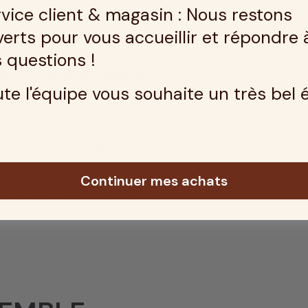
vice client & magasin : Nous restons
erts pour vous accueillir et répondre 
attention particulière pour apporter une meilleure
respirabilité.
 questions !
ur apporter un accueil douillet .
te l'équipe vous souhaite un très bel 
ler sont certifiés , gage de confiance et de bien-être pour le co
Continuer mes achats
itaine, voir nos
délais de fabrication et livraison.