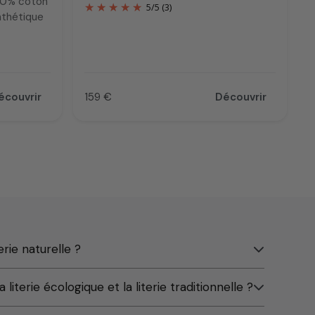
100% coton
5
/
5
(3)
nthétique
écouvrir
159 €
Découvrir
Prix
rie naturelle ?
 literie écologique et la literie traditionnelle ?