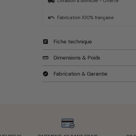
local_shipping
Livraison à domicile - Offerte
undo
Fabrication 100% française
Fiche technique
article
Dimensions & Poids
straighten
Fabrication & Garantie
verified