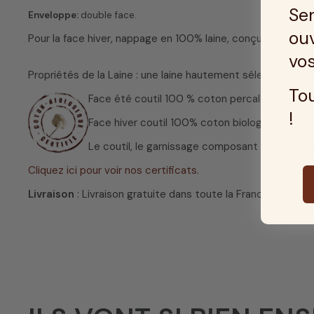
Ser
Enveloppe:
double face.
ouv
Pour la face hiver, nappage en 100% laine, conçu avec une 
vos
Propriétés de la Laine : une laine hautement sélectionnée po
Tou
Face
été coutil 100 % coton percale.
!
Face hiver coutil 100% coton biologique.
Le coutil, le garnissage composant notre oreil
Cliquez ici pour voir nos certificats.
Livraison
: Livraison gratuite dans toute la France métropol