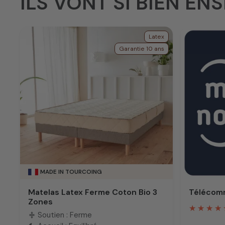
ILS VONT SI BIEN ENS
Latex
Garantie 10 ans
MADE IN TOURCOING
Matelas Latex Ferme Coton Bio 3
Télécomm
Zones
Soutien : Ferme
compress