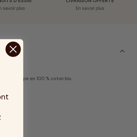
NUITS D’ESSAI
LIVRAISON OFFERTE
n savoir plus
En savoir plus
c son enveloppe en 100 % coton bio.
ont
z