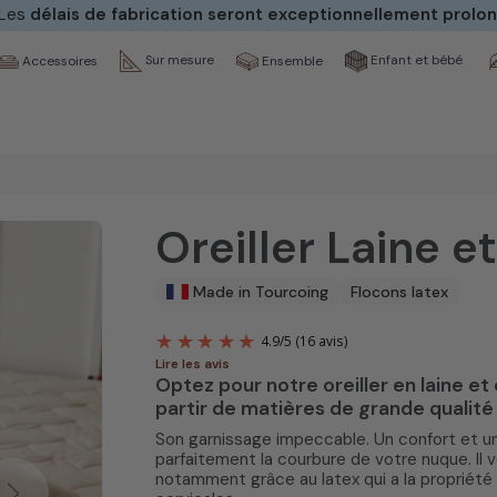
s de fabrication seront exceptionnellement prolongés
. Mer
Sur mesure
Enfant et bébé
Ensemble
Accessoires
Oreiller Laine e
Made in Tourcoing
Flocons latex
Lire les avis
Optez pour notre oreiller en laine e
4.9
/
5
(16 avis
partir de matières de grande qualité
Son garnissage impeccable. Un confort et une
parfaitement la courbure de votre nuque. Il
notamment grâce au latex qui a la propriét