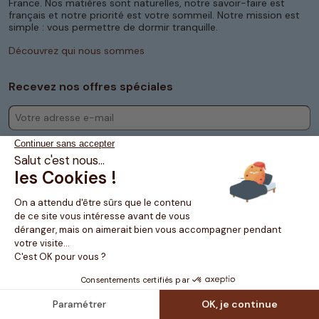
France. Nos matières sont naturelles, notre savoir-faire est
français et notre priorité est votre sommeil. Notre mission est
simple : vous permettre de dormir tranquille.
Découvrez qui nous sommes
Recevez nos offres spéciales
M’abonner
En cochant cette case, vous acceptez que Matelas No Stress vous envoie 1 fois
par semaine dans votre boîte mail nos meilleurs conseils et offres sur le
sommeil.
Vie privée
|
Termes
Matelas No Stress® - 67 rue racine 59200 - Tourcoing - France -
2011-2026