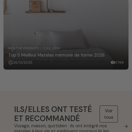
NOS TOP PRODUITS LITERIE 2026
Top 5 Meilleur Matelas mémoire de forme 2026
schedule
26/12/2025
visibility
5799
ILS/ELLES ONT TESTÉ
Voir
ET RECOMMANDÉ
tous
Voyage, maison, quotidien : ils ont intégré nos
→
matelas à leur vie et expliquent pourquoi ils les