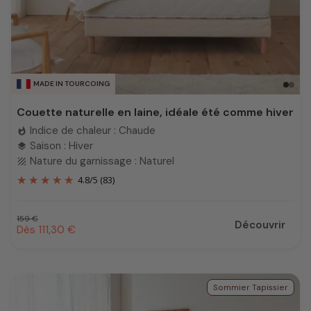
MADE IN TOURCOING
Couette naturelle en laine, idéale été comme hiver
Indice de chaleur : Chaude
whatshot
Saison : Hiver
layers
Nature du garnissage : Naturel
texture
4.8
/
5
(83)
Prix habituel
159 €
Découvrir
Prix promotionnel
Dès 111,30 €
Sommier Tapissier