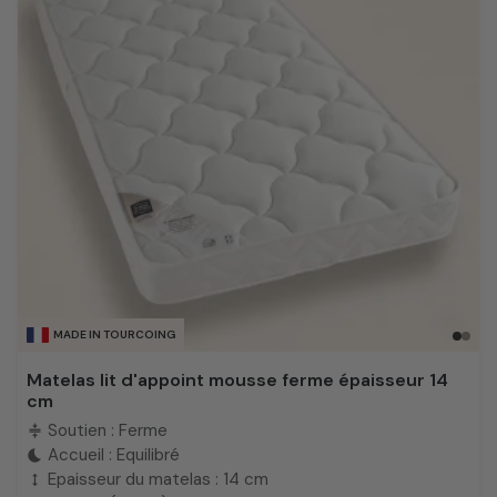
MADE IN TOURCOING
Matelas lit d'appoint mousse ferme épaisseur 14
cm
Soutien : Ferme
compress
Accueil : Equilibré
bedtime
Epaisseur du matelas : 14 cm
height