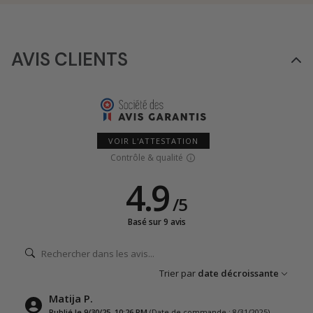
AVIS CLIENTS
VOIR L'ATTESTATION
Contrôle & qualité
4.9
/
5
Basé sur 9 avis
Trier par
date décroissante
Matija P.
Publié le 9/30/25, 10:26 PM
(Date de commande : 8/31/2025)