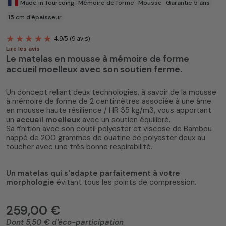
Made in Tourcoing
Mémoire de forme
Mousse
Garantie 5 ans
15 cm d'épaisseur
Lire les avis
Le matelas en mousse à mémoire de forme
accueil moelleux avec son soutien ferme.
Un concept reliant deux technologies, à savoir de la mousse
à mémoire de forme de 2 centimètres associée à une âme
en mousse haute résilience / HR 35 kg/m3, vous apportant
un
accueil moelleux
avec un soutien équilibré.
4.9
/
5
(9 avis)
Sa finition avec son coutil polyester et viscose de Bambou
nappé de 200 grammes de ouatine de polyester doux au
toucher avec une très bonne respirabilité.
Un matelas qui s'adapte parfaitement à votre
morphologie
évitant tous les points de compression.
259,00 €
Dont 5,50 € d'éco-participation