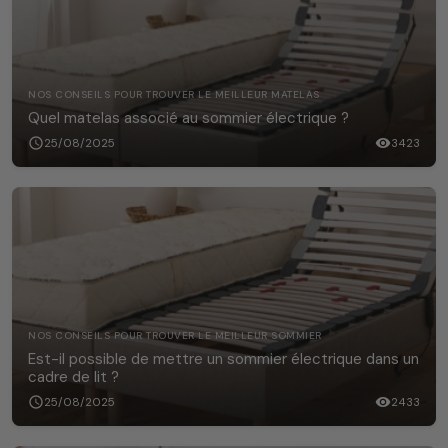
NOS CONSEILS POUR TROUVER LE MEILLEUR MATELAS
Quel matelas associé au sommier électrique ?
schedule
25/08/2025
visibility
3423
NOS CONSEILS POUR TROUVER LE MEILLEUR SOMMIER
Est-il possible de mettre un sommier électrique dans un
cadre de lit ?
schedule
25/08/2025
visibility
2433