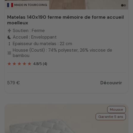
MADE IN TOURCOING
Matelas 140x190 ferme mémoire de forme accueil
moelleux
Soutien : Ferme
compress
Accueil : Enveloppant
bedtime
Epaisseur du matelas : 22 cm
height
Housse (Coutil) : 74% polyester, 26% viscose de
texture
bambou
4.8
/
5
(4)
579 €
Découvrir
Prix
Mousse
Garantie 5 ans