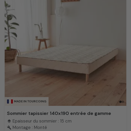
MADE IN TOURCOING
Sommier tapissier 140x190 entrée de gamme
Epaisseur du sommier : 15 cm
layers
Montage : Monté
build