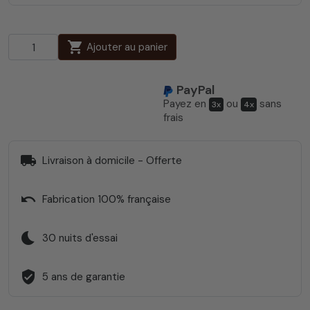
shopping_cart
Ajouter au panier
PayPal
Payez en
ou
sans
3x
4x
frais
local_shipping
Livraison à domicile - Offerte
undo
Fabrication 100% française
bedtime
30 nuits d'essai
verified_user
5 ans de garantie