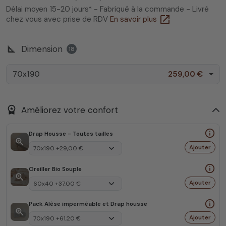
Délai moyen 15-20 jours* - Fabriqué à la commande - Livré
open_in_new
chez vous avec prise de RDV
En savoir plus
square_foot
Dimension
18
70x190
259,00 €
workspace_premium
Améliorez votre confort
info_outline
Drap Housse - Toutes tailles
zoom_in
Ajouter
info_outline
Oreiller Bio Souple
zoom_in
Ajouter
info_outline
Pack Alèse imperméable et Drap housse
zoom_in
Ajouter