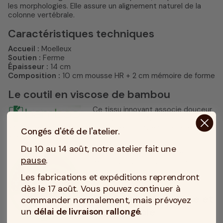
les morphologies. Elle assure un alignement naturel de la
colonne vertébrale.
Caractéristiques techniques
Accueil :
Moelleux
Soutien :
Ferme
Épaisseur :
14 cm
Composition :
10 cm mousse HR + 2 cm mémoire de forme
Le coutil en viscose de bambou
Ce tissu innovant associe douceur
et respirabilité. Naturellement
antibactérien et hypoallergénique, il convient parfaitement
Congés d'été de l'atelier.
aux personnes sensibles.
Du 10 au 14 août, notre atelier fait une
Grâce à la viscose de bambou, le
pause
.
matelas reste frais l’été, chaud
l’hiver, et absorbe efficacement
Les fabrications et expéditions reprendront
l’humidité corporelle.
dès le 17 août. Vous pouvez continuer à
Fabrication française et
commander normalement, mais prévoyez
responsable
un
délai de livraison rallongé
.