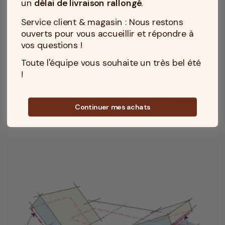
un
délai de livraison rallongé
.
Surmatelas 160x200 naturel en Laine et coton bio
Service client & magasin : Nous restons
ouverts pour vous accueillir et répondre à
Soutien : Souple
compress
Accueil : Moelleux
vos questions !
bedtime
Housse (Coutil) : 100% coton bio
texture
Toute l'équipe vous souhaite un très bel été
5
/
5
(4)
!
249 €
Découvrir
Prix
Continuer mes achats