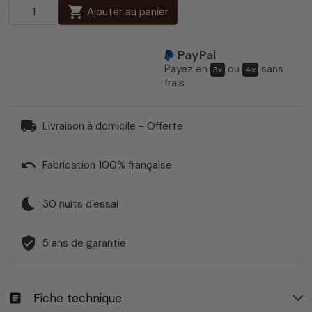
shopping_cart
Ajouter au panier
PayPal
Payez en
ou
sans
3x
4x
frais
local_shipping
Livraison à domicile - Offerte
undo
Fabrication 100% française
bedtime
30 nuits d'essai
verified_user
5 ans de garantie
Fiche technique
article