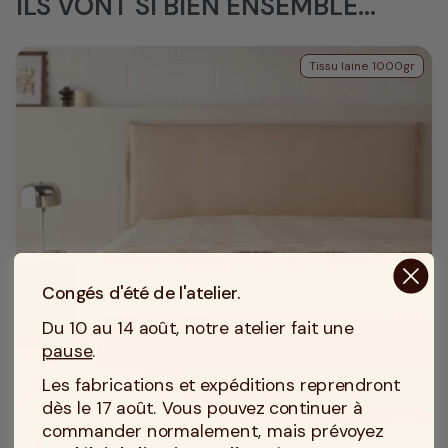
ILS VONT SI BIEN ENSEMBLE...
Tissu laine 1000gr
Congés d'été de l'atelier.
Du 10 au 14 août, notre atelier fait une
pause
.
Les fabrications et expéditions reprendront
dès le 17 août. Vous pouvez continuer à
commander normalement, mais prévoyez
MADE IN TOURCOING