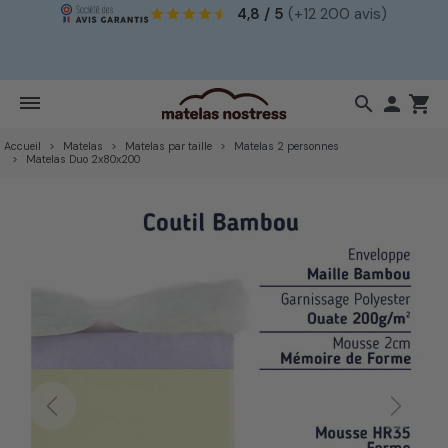
4,8 / 5
(+12 200 avis)
!
search

shopping_cart
Accueil
Matelas
Matelas par taille
Matelas 2 personnes
Matelas Duo 2x80x200
Previous
Next