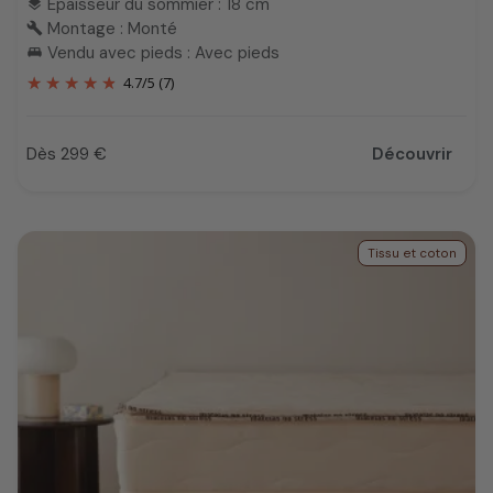
Epaisseur du sommier : 18 cm
layers
Montage : Monté
build
Vendu avec pieds : Avec pieds
king_bed
4.7
/
5
(7)
Dès 299 €
Découvrir
Prix
Tissu et coton