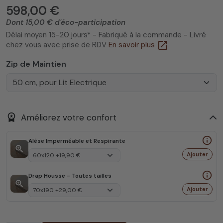
598,00 €
Dont 15,00 € d'éco-participation
Délai moyen 15-20 jours* - Fabriqué à la commande - Livré
open_in_new
chez vous avec prise de RDV
En savoir plus
Zip de Maintien
workspace_premium
Améliorez votre confort
info_outline
Alèse Imperméable et Respirante
zoom_in
Ajouter
info_outline
Drap Housse - Toutes tailles
zoom_in
Ajouter