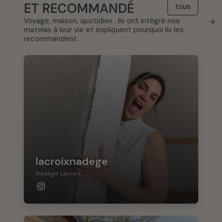
ET RECOMMANDÉ
tous
Voyage, maison, quotidien : ils ont intégré nos
→
matelas à leur vie et expliquent pourquoi ils les
recommandent.
lacroixnadege
Nadège Lacroix