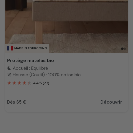
MADE IN TOURCOING
Protège matelas bio
Accueil : Equilibré
bedtime
Housse (Coutil) : 100% coton bio
texture
4.4
/
5
(27)
Dès 65 €
Découvrir
Prix