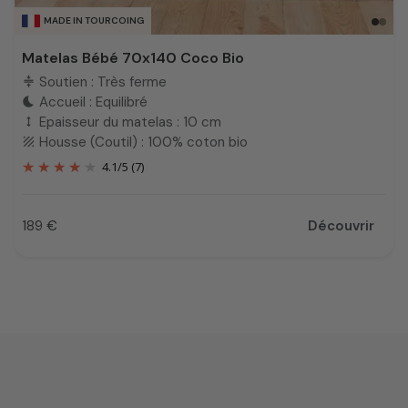
MADE IN TOURCOING
Matelas Bébé 70x140 Coco Bio
Soutien : Très ferme
compress
Accueil : Equilibré
bedtime
Epaisseur du matelas : 10 cm
height
Housse (Coutil) : 100% coton bio
texture
4.1
/
5
(7)
189 €
Découvrir
Prix