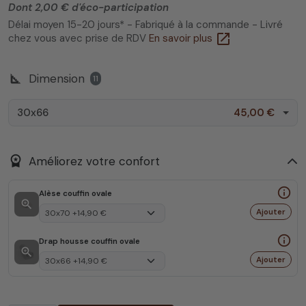
Dont 2,00 € d'éco-participation
Délai moyen 15-20 jours* - Fabriqué à la commande - Livré
open_in_new
chez vous avec prise de RDV
En savoir plus
square_foot
Dimension
11
30x66
45,00 €
workspace_premium
Améliorez votre confort
info_outline
Alèse couffin ovale
zoom_in
Ajouter
info_outline
Drap housse couffin ovale
zoom_in
Ajouter