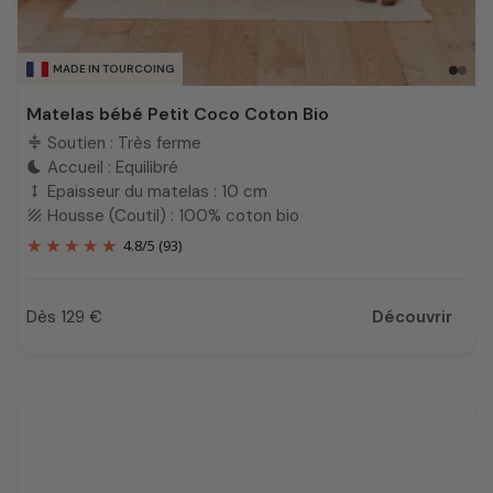
MADE IN TOURCOING
Matelas bébé Petit Coco Coton Bio
Soutien : Très ferme
compress
Accueil : Equilibré
bedtime
Epaisseur du matelas : 10 cm
height
Housse (Coutil) : 100% coton bio
texture
4.8
/
5
(93)
Dès 129 €
Découvrir
Prix