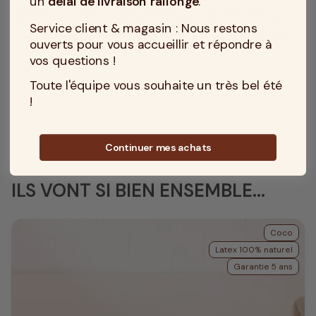
un
délai de livraison rallongé
.
Matelas No Stress® a été emballé par nos soins dans un
emballage à base de plastique recyclé, dans notre atelier à
Service client & magasin : Nous restons
Tourcoing, dans le Nord de la France, pour être préservé
ouverts pour vous accueillir et répondre à
jusqu’à son arrivée chez vous.
vos questions !
Livraison offerte.
Toute l'équipe vous souhaite un très bel été
!
Continuer mes achats
ILS VONT SI BIEN ENSEMBLE...
Coco
Latex 100% naturel
Garantie 5 ans