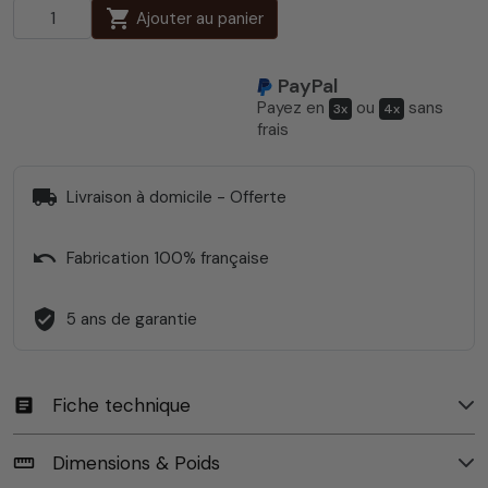
shopping_cart
Ajouter au panier
PayPal
Payez en
ou
sans
3x
4x
frais
local_shipping
Livraison à domicile - Offerte
undo
Fabrication 100% française
verified_user
5 ans de garantie
Fiche technique
article
Dimensions & Poids
straighten