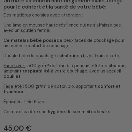
Un matelas couffin haut de gamme ovale, conçu
pour le confort et la santé de votre bébé:
Des matières choisies avec attention :
Une âme en mousse haute résilience qui ne s'affaisse pas,
avec un soutien ferme.
4.8
/
5
(66 avis)
Ce matelas bébé possède
deux faces de couchage pour
un meilleur confort de couchage.
Double face de couchage :
chaleur
en hiver,
frais
en été.
Face hiver
: 500 gr/m² de laine bio pour un effet de
chaleur
,
amenant
respirabilité
à votre couchage. avec un accueil
douillet
.
Face été
: 500 gr/m² de coton bio, apportant
confort
et
fraîcheur
.
Épaisseur finie 6 cm.
Ce matelas
offre une
hygiène
de sommeil optimale.
45,00 €