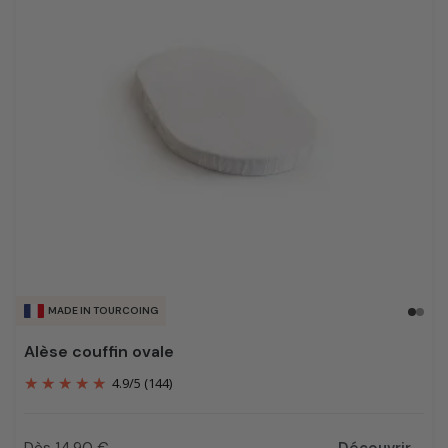
MADE IN TOURCOING
Alèse couffin ovale
4.9
/
5
(144)
Dès 14,90 €
Découvrir