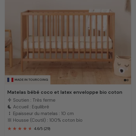
MADE IN TOURCOING
Matelas bébé coco et latex enveloppe bio coton
Soutien : Très ferme
compress
Accueil : Equilibré
bedtime
Epaisseur du matelas : 10 cm
height
Housse (Coutil) : 100% coton bio
texture
4.6
/
5
(29)