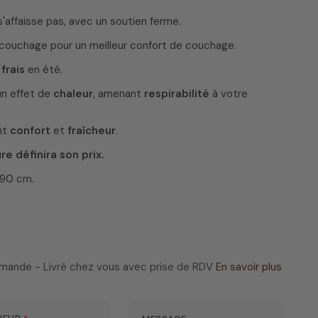
'affaisse pas, avec un soutien ferme.
couchage pour un meilleur confort de couchage.
,
frais
en été.
un effet de
chaleur
, amenant
respirabilité
à votre
nt
confort
et
fraîcheur
.
e définira son prix.
x90 cm.
ommande - Livré chez vous avec prise de RDV
En savoir plus