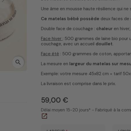
Next
Une âme en mousse haute résilience qui ne s
Ce matelas bébé possède
deux faces de 
Double face de couchage :
chaleur
en hiver
Face hiver
: 500 grammes de laine bio pour 
couchage, avec un accueil
douillet
.
Face été
: 500 grammes de coton, apporta
search
La mesure en
largeur du matelas sur mesur
Exemple: votre mesure 45x82 cm = tarif 50
La livraison est comprise dans le prix.
59,00 €
Délai moyen 15-20 jours* - Fabriqué à la c
open_in_new