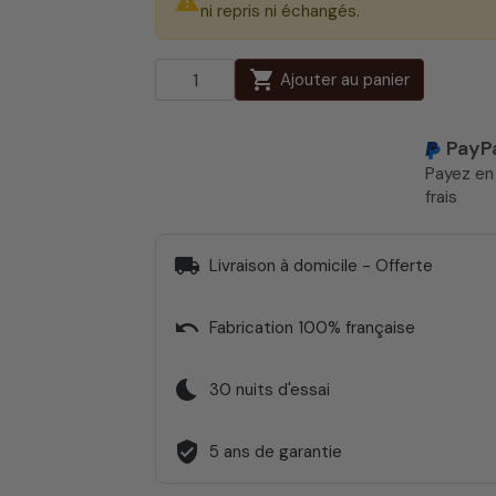
warning
ni repris ni échangés.
shopping_cart
Ajouter au panier
PayP
Payez e
frais
local_shipping
Livraison à domicile - Offerte
undo
Fabrication 100% française
bedtime
30 nuits d'essai
verified_user
5 ans de garantie