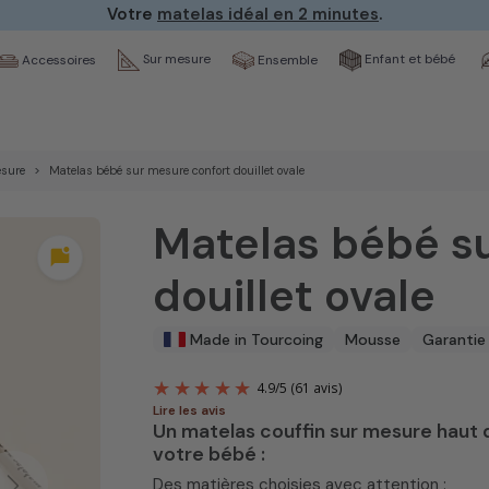
Votre
matelas idéal en 2 minutes
.
Sur mesure
Enfant et bébé
Ensemble
Accessoires
esure
Matelas bébé sur mesure confort douillet ovale
Matelas bébé s
mark_chat_unread
douillet ovale
Made in Tourcoing
Mousse
Garantie
Lire les avis
Un matelas couffin sur mesure haut 
votre bébé :
4.9
/
5
(61 avis
Des matières choisies avec attention :