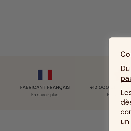
Con
Du 
pa
FABRICANT FRANÇAIS
+12 000 CLIENTS
Les
En savoir plus
En savoir pl
dès
co
u