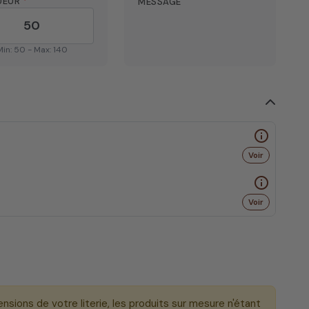
UEUR
*
MESSAGE
Min: 50 - Max: 140
info_outline
Voir
info_outline
Voir
ensions de votre literie, les produits sur mesure n'étant