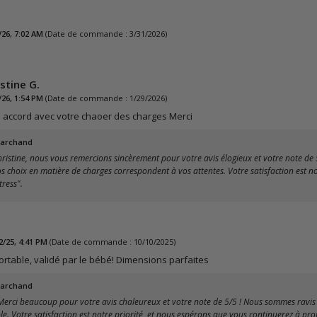
/26, 7:02 AM
(Date de commande : 3/31/2026)
stine G.
/26, 1:54 PM
(Date de commande : 1/29/2026)
En accord avec votre chaoer des charges Merci
archand
stine, nous vous remercions sincèrement pour votre avis élogieux et votre note de 
os choix en matière de charges correspondent à vos attentes. Votre satisfaction est 
tress".
2/25, 4:41 PM
(Date de commande : 10/10/2025)
ortable, validé par le bébé! Dimensions parfaites
archand
Merci beaucoup pour votre avis chaleureux et votre note de 5/5 ! Nous sommes ravis
ble. Votre satisfaction est notre priorité, et nous espérons que vous continuerez à pro