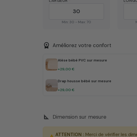
LARGEUR
*
LONG
Min: 30 - Max: 70
workspace_premium
Améliorez votre confort
Alèse bébé PVC sur mesure
+29,00 €
Drap housse bébé sur mesure
+29,00 €
square_foot
Dimension sur mesure
ATTENTION :
Merci de vérifier les dim