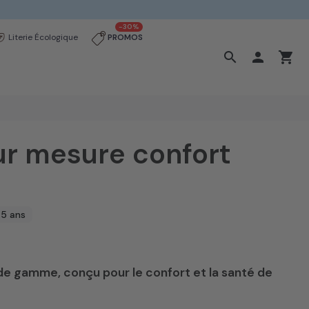
-30%
Literie Écologique
PROMOS
search

shopping_cart
ur mesure confort
 5 ans
de gamme, conçu pour le confort et la santé de
)