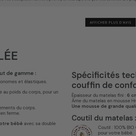
AFFICHER PLUS D'AVIS
LÉE
Spécificités te
aut de gamme :
tonomes et élastiques.
couffin de confo
le au poids du corps, pour un
Épaisseur du matelas fini :
6 c
Âme du matelas en mousse Hr 
Une mousse de grande qualit
ements du corps.
ien ferme.
Coutil du matelas 
votre bébé
avec sa double
Coutil : 100% BI
pour votre bébé.