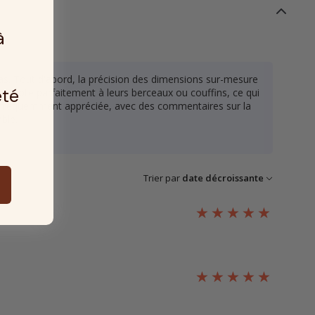
à
las. Tout d'abord, la précision des dimensions sur-mesure
été
adapte parfaitement à leurs berceaux ou couffins, ce qui
est fréquemment appréciée, avec des commentaires sur la
ble.
Trier par
date décroissante