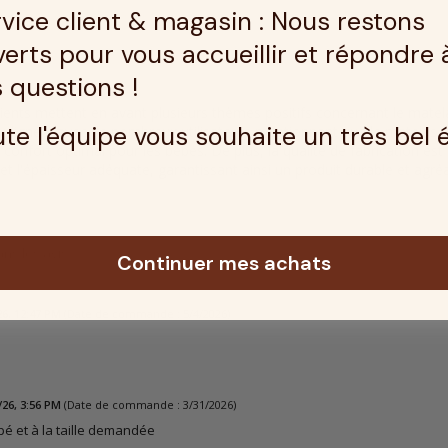
vice client & magasin : Nous restons
erts pour vous accueillir et répondre 
 questions !
lients mettent en avant plusieurs thèmes positifs concernant le mate
te l'équipe vous souhaite un très bel 
ulignée, avec de nombreux utilisateurs mentionnant que le matelas s'
 confort optimal pour les bébés. De plus, la qualité de fabrication 
 et l'épaisseur adéquate, garantissant ainsi un produit durable et agréa
s clients généré par l'intelligence artificielle
Continuer mes achats
26, 12:47 PM
(Date de commande : 5/4/2026)
/26, 3:56 PM
(Date de commande : 3/31/2026)
é et à la taille demandée