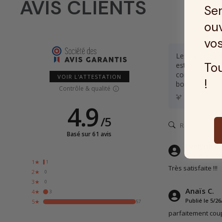
AVIS CLIENTS
Ser
ouv
vos
Les avis des c
Tou
est souvent so
contribue à un
VOIR L'ATTESTATION
!
bonne finition
Contrôle & qualité
Résumé des avi
4.9
/
5
Basé sur 61 avis
Evelyne E.
Publié le 7/7/
1★
1
Très satisfaite !!!
2★
0
3★
0
Anaïs C.
4★
3
Publié le 5/26
5★
57
parfaitement coup