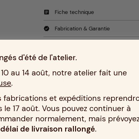
Fiche technique
article
Fabrication & Garantie
verified
gés d'été de l'atelier.
10 au 14 août, notre atelier fait une
use
.
 HEUREUX
PAIEMENT 4X SANS FRAIS
30 
 fabrications et expéditions reprendr
us
En savoir plus
E
 le 17 août. Vous pouvez continuer à
mmander normalement, mais prévoye
n
délai de livraison rallongé
.