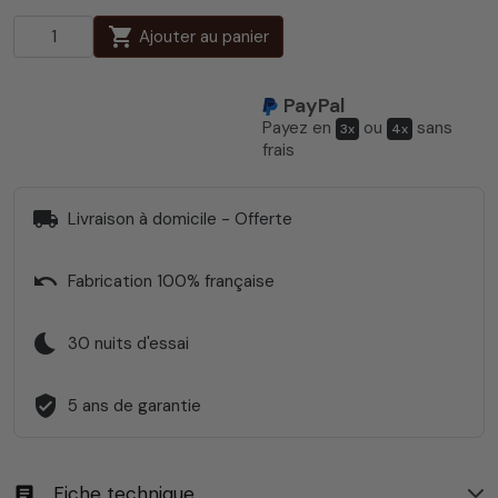
shopping_cart
Ajouter au panier
PayPal
Payez en
ou
sans
3x
4x
frais
local_shipping
Livraison à domicile - Offerte
undo
Fabrication 100% française
bedtime
30 nuits d'essai
verified_user
5 ans de garantie
Fiche technique
article