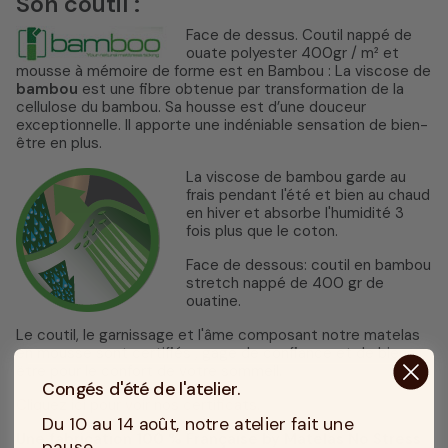
Son coutil :
Face de dessus. Coutil nappé de
ouate polyester 400gr / m² et
mousse à mémoire de forme est en Bambou : La viscose de
bambou
est une fibre obtenue par transformation de la
cellulose du bambou. Sa housse est d’une douceur
exceptionnelle. Il apporte une indéniable sensation de bien-
être en plus.
La viscose de bambou garde au
frais pendant l'été et bien au chaud
en hiver et absorbe l'humidité 3
fois plus que le coton.
Face de dessous: coutil en bambou
stretch nappé de 400 gr de
ouatine.
Le coutil, le garnissage et l'âme composant notre matelas
en mousse sont certifiés , gage de confiance et de bien-
être pour le confort de votre sommeil.
Congés d'été de l'atelier.
Cliquez ici pour voir nos certificats.
Du 10 au 14 août, notre atelier fait une
Une fabrication 100 % Française by Matelas No Stress
pause
.