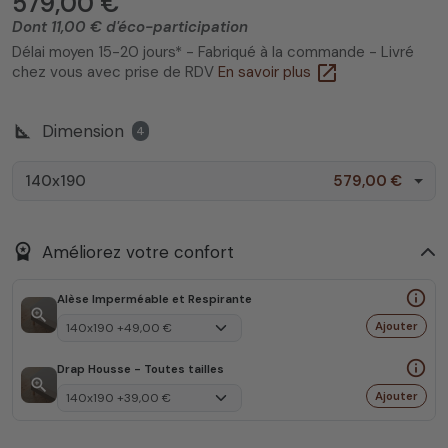
579,00 €
Dont 11,00 € d'éco-participation
Délai moyen 15-20 jours* - Fabriqué à la commande - Livré
open_in_new
chez vous avec prise de RDV
En savoir plus
square_foot
Dimension
4
140x190
579,00 €
workspace_premium
Améliorez votre confort
info_outline
Alèse Imperméable et Respirante
zoom_in
Ajouter
info_outline
Drap Housse - Toutes tailles
zoom_in
Ajouter