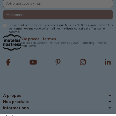
M’abonner
En cochant cette case, vous acceptez que Matelas No Stress vous envoie 1 fois
par semaine dans votre boîte mail nos meilleurs conseils et offres sur le
sommeil.
Vie privée
|
Termes
Matelas No Stress® - 67 rue racine 59200 - Tourcoing - France -
2011-2026
arrow_drop_down
A propos
arrow_drop_down
Nos produits
arrow_drop_down
Informations