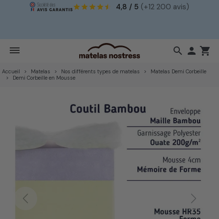
4,8 / 5
(+12 200 avis)
!
search

shopping_cart
Accueil
Matelas
Nos différents types de matelas
Matelas Demi Corbeille
Demi Corbeille en Mousse
Previous
Next