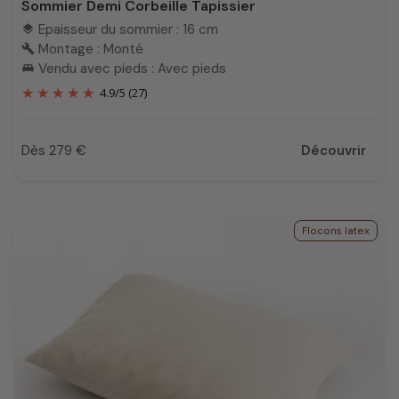
Sommier Demi Corbeille Tapissier
Epaisseur du sommier : 16 cm
layers
Montage : Monté
build
Vendu avec pieds : Avec pieds
king_bed
4.9
/
5
(27)
Dès 279 €
Découvrir
Prix
Flocons latex