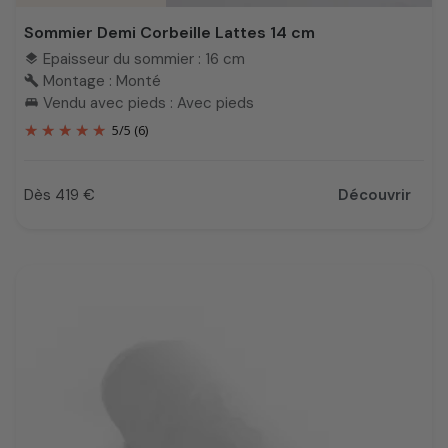
Sommier Demi Corbeille Lattes 14 cm
Epaisseur du sommier : 16 cm
layers
Montage : Monté
build
Vendu avec pieds : Avec pieds
king_bed
5
/
5
(6)
Dès 419 €
Découvrir
Prix