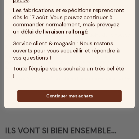
® :
Les fabrications et expéditions reprendront
Ce matelas mousse avec sa mémoire de forme a été
dès le 17 août. Vous pouvez continuer à
conçu et fabriqué par nos soins, nous vous invitons à
commander normalement, mais prévoyez
découvrir notre société et savoir qui nous sommes.
un
délai de livraison rallongé
.
Son emballage
: Il est emballé par nos soins d'une housse
en polyuréthane très résistante. Pour une meilleure
Service client & magasin : Nous restons
protection, le produit est envoyé sous carton.
ouverts pour vous accueillir et répondre à
Livraison
: Livraison gratuite dans toute la France
vos questions !
métropolitaine.
Voir les conditions de fabrication et
livraison
.
Toute l'équipe vous souhaite un très bel été
!
Matelas No Stress ® fait de votre sommeil sa priorité !
Continuer mes achats
ILS VONT SI BIEN ENSEMBLE...